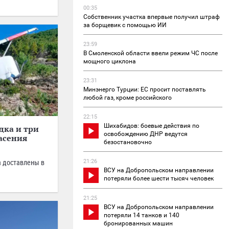
00:35
Собственник участка впервые получил штраф
за борщевик с помощью ИИ
23:59
В Смоленской области ввели режим ЧС после
мощного циклона
23:31
Минэнерго Турции: ЕС просит поставлять
любой газ, кроме российского
22:15
Шихабидов: боевые действия по
дка и три
освобождению ДНР ведутся
пасения
безостановочно
a доставлены в
21:26
ВСУ на Добропольском направлении
потеряли более шести тысяч человек
21:25
ВСУ на Добропольском направлении
потеряли 14 танков и 140
бронированных машин