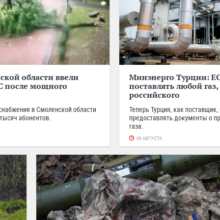
ской области ввели
Минэнерго Турции: Е
С после мощного
поставлять любой газ,
российского
снабжения в Смоленской области
Теперь Турция, как поставщик,
 тысяч абонентов.
предоставлять документы о п
газа.
06 АВГУСТА