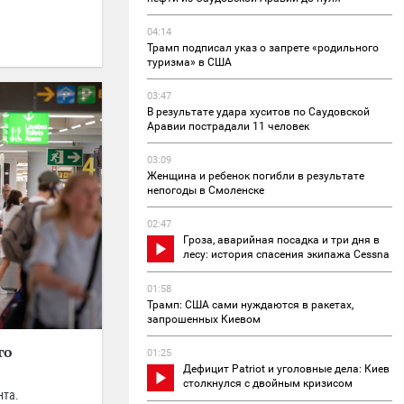
04:14
Трамп подписал указ о запрете «родильного
туризма» в США
03:47
В результате удара хуситов по Саудовской
Аравии пострадали 11 человек
03:09
Женщина и ребенок погибли в результате
непогоды в Смоленске
02:47
Гроза, аварийная посадка и три дня в
лесу: история спасения экипажа Cessna
01:58
Трамп: США сами нуждаются в ракетах,
запрошенных Киевом
го
01:25
Дефицит Patriot и уголовные дела: Киев
столкнулся с двойным кризисом
нта.