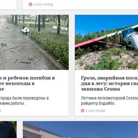
2 ЧАСА НАЗАД
и ребенок погибли в
Гроза, аварийная поса
те непогоды в
дня в лесу: история с
ке
экипажа Cessna
города были переведены в
Летчики легкомоторной Cessn
режим работы.
райцентр Бодайбо.
Д
4 ЧАСА НАЗАД