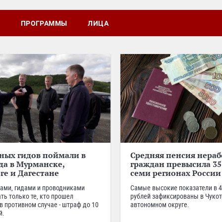
ПРОГРАММЫ
ЛИЦА
ных гидов поймали в
Средняя пенсия нера
да в Мурманске,
граждан превысила 35 
ге и Дагестане
семи регионах России
ами, гидами и проводниками
Самые высокие показатели в 4
ть только те, кто прошел
рублей зафиксированы в Чуко
в противном случае - штраф до 10
автономном округе.
й.