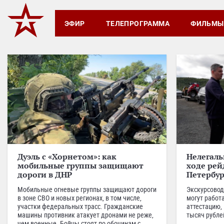
ЭФИР
ТЕЛЕПРОГРАММА
ФИЛЬМЫ
Дуэль с «Хорнетом»: как
Нелегаль
мобильные группы защищают
ходе рей
дороги в ДНР
Петербур
Мобильные огневые группы защищают дороги
Экскурсовод
в зоне СВО и новых регионах, в том числе,
могут работа
участки федеральных трасс. Гражданские
аттестацию, 
машины противник атакует дронами не реже,
тысяч рубле
чем военные. Бойцы стоят по обочинам с