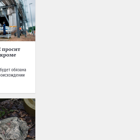
С просит
 кроме
 будет обязана
роисхождении