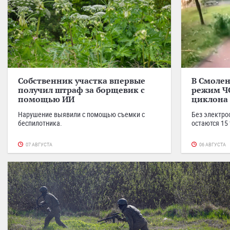
Собственник участка впервые
В Смолен
получил штраф за борщевик с
режим Ч
помощью ИИ
циклона
Нарушение выявили с помощью съемки с
Без электро
беспилотника.
остаются 15
07 АВГУСТА
06 АВГУСТА