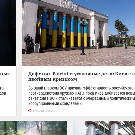
нных
Дефицит Patriot и уголовные дела: Киев ст
двойным кризисом
го
Бывший главком ВСУ признал эффективность российского
рдов
противодействия оружию НАТО, пока Киев добивается новы
ракет для ПВО и сталкивается с очередными политическим
коррупционными скандалами.
5 ЧАСОВ НАЗАД