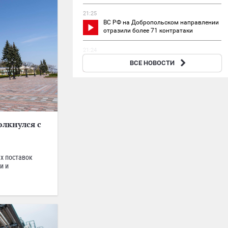
21:25
ВС РФ на Добропольском направлении
отразили более 71 контратаки
21:24
Путин поблагодарил 76-ю дивизию ВДВ
ВСЕ НОВОСТИ
за эффективные действия
олкнулся с
х поставок
и и