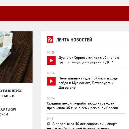
ЛЕНТА НОВОСТЕЙ
06:38
Дуэль с «Хорнетом»: как мобильные
группы защищают дороги в ДНР
05:56
Нелегальных гидов поймали в ходе
рейда в Мурманске, Петербурге и
Дагестане
ботающих
тыс. в
05:24
Средняя пенсия неработающих граждан
превысила 35 тыс. в семи регионах России
3,9 тысяч
тском
04:41
США впервые за 40 лет сократили импорт
нефти из Саудовской Аравии до нуля