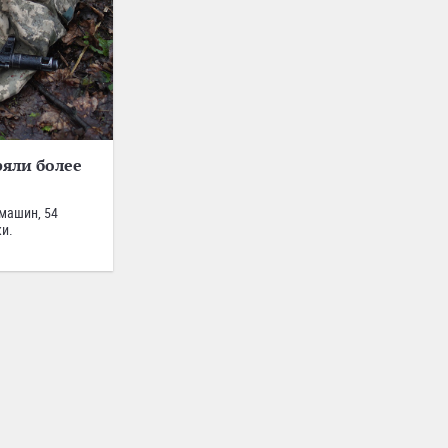
яли более
машин, 54
ки.