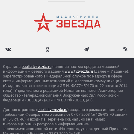
Страница
public.tvzvezda.ru
является частью средства массовой
информации – сетевого издания
www.tvzvezda.ru
(далее – Издание),
зарегистрированного в Федеральной службе по надзору в сфере
связи, информационных технологий и массовых коммуникаций
(Свидетельство о регистрации ЭЛ
№
ФС77–59170 от 22 августа 2014
года). Учредителем и редакцией Издания является Акционерное
общество «Телерадиокомпания Вооруженных Сил Российской
Федерации «ЗВЕЗДА» (АО «ТРК ВС РФ «ЗВЕЗДА»).
Данная страница (
public.tvzvezda.ru
) создана в рамках исполнения
требований Федерального закона от 07.07.2003
№
126-ФЗ «О связи»
(п. 5.3 ст. 46) и входит в Перечень социально значимых
информационных ресурсов в информационно-
телекоммуникационной сети «Интернет», утвержденный Приказом
Минкомсвязи России от 31.03.2020
№
148.