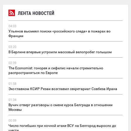
ЛЕНТА НОВОСТЕЙ
04:03
Ульянов высмеял поиски «российского следа» в пожарах во
Франции
03:20
В Берлине впервые устроили массовый велопробег голышом
02:39
The Economist: гонорея и сифилис начали стремительно
распространяться по Европе
01:58
Экс-главком КСИР Резаи возглавил секретариат Совбеза Ирана
01:34
Вучич отверг разговоры о смене курса Белграда в отношении
Москвы
00:59
Число погибших при ночной атаке ВСУ на Белгород выросло до
шести