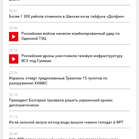
00:37
Более 1 300 рейсов отменили в Шанхае из-за тайфуна «Долфин»
23:36
Российские войска нанесли комбинированный удар по
Одесской ТЭЦ
23:10
Российские дроны уничтожили газовую инфраструктуру
ВСУ под Сумами
22:26
Израиль отверг предложенные Трампом 15 пунктов по
разоружению ХАМАС
22:10
Президент Болгарии призвала решить украинский кризис
дипломатически
21:14
Из-за сильной засухи из-под воды вышли «камни голода» в ФРГ
20:48