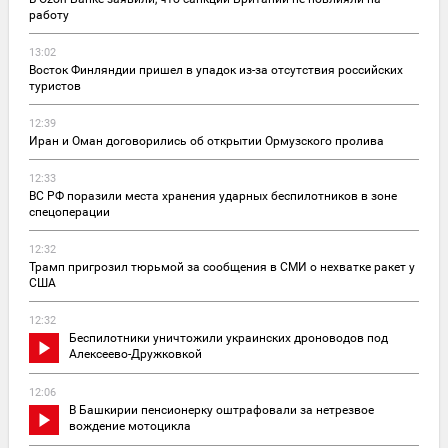
работу
13:02
Восток Финляндии пришел в упадок из-за отсутствия российских
туристов
12:39
Иран и Оман договорились об открытии Ормузского пролива
12:33
ВС РФ поразили места хранения ударных беспилотников в зоне
спецоперации
12:32
Трамп пригрозил тюрьмой за сообщения в СМИ о нехватке ракет у
США
12:32
Беспилотники уничтожили украинских дроноводов под
Алексеево-Дружковкой
12:06
В Башкирии пенсионерку оштрафовали за нетрезвое
вождение мотоцикла