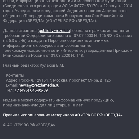
связи, информационных технологий и массовых коммуникаций
(Свидетельство о регистрации ЭЛ
№
ФС77–59170 от 22 августа 2014
года). Учредителем и редакцией Издания является Акционерное
общество «Телерадиокомпания Вооруженных Сил Российской
Федерации «ЗВЕЗДА» (АО «ТРК ВС РФ «ЗВЕЗДА»).
Данная страница (
public.tvzvezda.ru
) создана в рамках исполнения
требований Федерального закона от 07.07.2003
№
126-ФЗ «О связи»
(п. 5.3 ст. 46) и входит в Перечень социально значимых
информационных ресурсов в информационно-
телекоммуникационной сети «Интернет», утвержденный Приказом
Минкомсвязи России от 31.03.2020
№
148.
Главный редактор: Кулаков В.М.
Контакты
Адрес: Россия, 129164, г. Москва, проспект Мира, д. 126
E-mail:
news@zvezdamedia.ru
Тел:
+7 (495) 645-92-89
Издание может содержать информационную продукцию,
предназначенную для лиц старше 18 лет.
Правила использования материалов АО «ТРК ВС РФ «ЗВЕЗДА»
© АО «ТРК ВС РФ «ЗВЕЗДА»