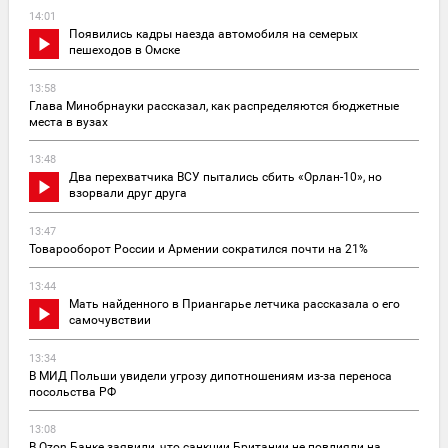
14:01
Появились кадры наезда автомобиля на семерых
пешеходов в Омске
13:58
Глава Минобрнауки рассказал, как распределяются бюджетные
места в вузах
13:48
Два перехватчика ВСУ пытались сбить «Орлан-10», но
взорвали друг друга
13:47
Товарооборот России и Армении сократился почти на 21%
13:44
Мать найденного в Приангарье летчика рассказала о его
самочувствии
13:34
В МИД Польши увидели угрозу дипотношениям из-за переноса
посольства РФ
13:08
В Ozon Банке заявили, что санкции Британии не повлияли на