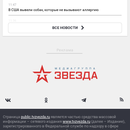
11:47
В США вывели собак, которые не вызывают аллергию
11:36
Российские войска нанесли удар по складу с военным имуществом
ВСЕ НОВОСТИ
ВСУ
Реклама
Страница
public.tvzvezda.ru
является частью средства массовой
информации – сетевого издания
www.tvzvezda.ru
(далее – Издание),
зарегистрированного в Федеральной службе по надзору в сфере