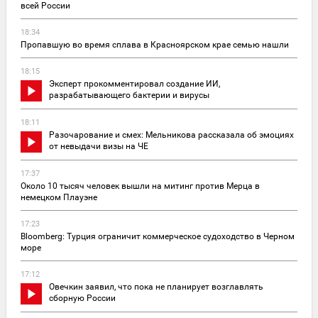
всей России
18:34
Пропавшую во время сплава в Красноярском крае семью нашли
18:15
Эксперт прокомментировал создание ИИ,
разрабатывающего бактерии и вирусы
18:11
Разочарование и смех: Мельникова рассказала об эмоциях
от невыдачи визы на ЧЕ
17:37
Около 10 тысяч человек вышли на митинг против Мерца в
немецком Плауэне
17:23
Bloomberg: Турция ограничит коммерческое судоходство в Черном
море
17:12
Овечкин заявил, что пока не планирует возглавлять
сборную России