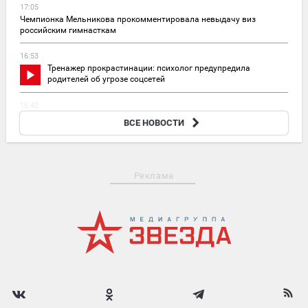
17:05
Чемпионка Мельникова прокомментировала невыдачу виз
российским гимнасткам
16:53
Тренажер прокрастинации: психолог предупредила
родителей об угрозе соцсетей
16:42
Две пассажирки гнались за самолетом по летному полю в
ВСЕ НОВОСТИ
Шереметьево
Реклама