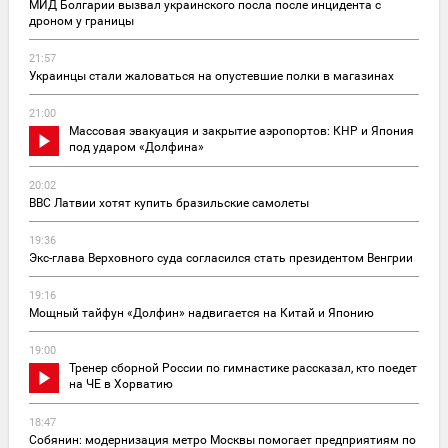
МИД Болгарии вызвал украинского посла после инцидента с
дроном у границы
21:57
Украинцы стали жаловаться на опустевшие полки в магазинах
21:00
Массовая эвакуация и закрытие аэропортов: КНР и Япония
под ударом «Долфина»
20:02
ВВС Латвии хотят купить бразильские самолеты
19:36
Экс-глава Верховного суда согласился стать президентом Венгрии
19:16
Мощный тайфун «Долфин» надвигается на Китай и Японию
19:00
Тренер сборной России по гимнастике рассказал, кто поедет
на ЧЕ в Хорватию
18:47
Собянин: модернизация метро Москвы помогает предприятиям по