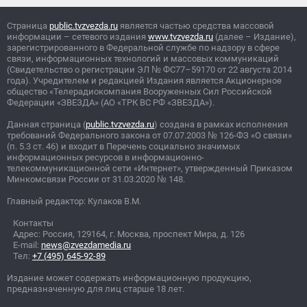
Страница
public.tvzvezda.ru
является частью средства массовой
информации – сетевого издания
www.tvzvezda.ru
(далее – Издание),
зарегистрированного в Федеральной службе по надзору в сфере
связи, информационных технологий и массовых коммуникаций
(Свидетельство о регистрации ЭЛ
№
ФС77–59170 от 22 августа 2014
года). Учредителем и редакцией Издания является Акционерное
общество «Телерадиокомпания Вооруженных Сил Российской
Федерации «ЗВЕЗДА» (АО «ТРК ВС РФ «ЗВЕЗДА»).
Данная страница (
public.tvzvezda.ru
) создана в рамках исполнения
требований Федерального закона от 07.07.2003
№
126-ФЗ «О связи»
(п. 5.3 ст. 46) и входит в Перечень социально значимых
информационных ресурсов в информационно-
телекоммуникационной сети «Интернет», утвержденный Приказом
Минкомсвязи России от 31.03.2020
№
148.
Главный редактор: Кулаков В.М.
Контакты
Адрес: Россия, 129164, г. Москва, проспект Мира, д. 126
E-mail:
news@zvezdamedia.ru
Тел:
+7 (495) 645-92-89
Издание может содержать информационную продукцию,
предназначенную для лиц старше 18 лет.