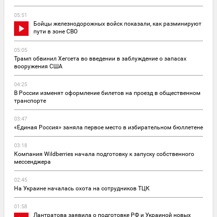
05:51
Бойцы железнодорожных войск показали, как разминируют
пути в зоне СВО
05:05
Трамп обвинил Хегсета во введении в заблуждение о запасах
вооружения США
04:25
В России изменят оформление билетов на проезд в общественном
транспорте
03:47
«Единая Россия» заняла первое место в избирательном бюллетене
03:18
Компания Wildberries начала подготовку к запуску собственного
мессенджера
02:45
На Украине началась охота на сотрудников ТЦК
01:58
Лантратова заявила о подготовке РФ и Украиной новых