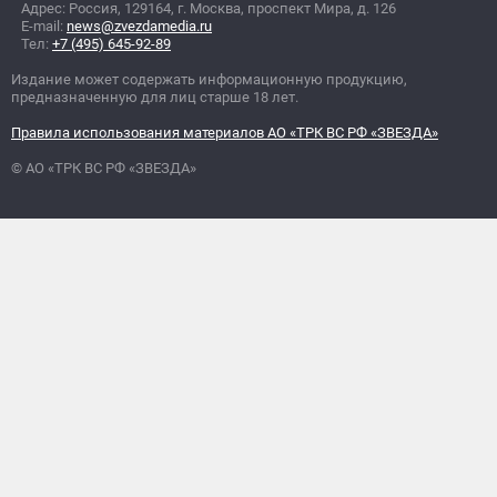
Адрес: Россия, 129164, г. Москва, проспект Мира, д. 126
E-mail:
news@zvezdamedia.ru
Тел:
+7 (495) 645-92-89
Издание может содержать информационную продукцию,
предназначенную для лиц старше 18 лет.
Правила использования материалов АО «ТРК ВС РФ «ЗВЕЗДА»
© АО «ТРК ВС РФ «ЗВЕЗДА»