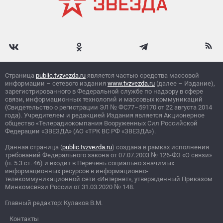
Страница
public.tvzvezda.ru
является частью средства массовой
информации – сетевого издания
www.tvzvezda.ru
(далее – Издание),
зарегистрированного в Федеральной службе по надзору в сфере
связи, информационных технологий и массовых коммуникаций
(Свидетельство о регистрации ЭЛ
№
ФС77–59170 от 22 августа 2014
года). Учредителем и редакцией Издания является Акционерное
общество «Телерадиокомпания Вооруженных Сил Российской
Федерации «ЗВЕЗДА» (АО «ТРК ВС РФ «ЗВЕЗДА»).
Данная страница (
public.tvzvezda.ru
) создана в рамках исполнения
требований Федерального закона от 07.07.2003
№
126-ФЗ «О связи»
(п. 5.3 ст. 46) и входит в Перечень социально значимых
информационных ресурсов в информационно-
телекоммуникационной сети «Интернет», утвержденный Приказом
Минкомсвязи России от 31.03.2020
№
148.
Главный редактор: Кулаков В.М.
Контакты