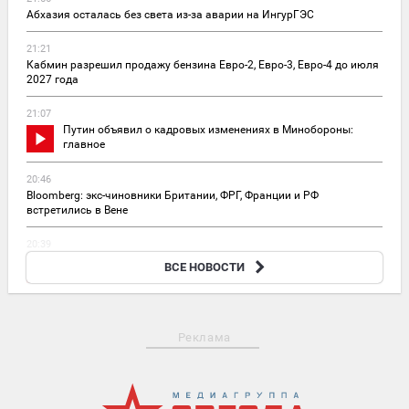
Абхазия осталась без света из-за аварии на ИнгурГЭС
21:21
Кабмин разрешил продажу бензина Евро-2, Евро-3, Евро-4 до июля
2027 года
21:07
Путин объявил о кадровых изменениях в Минобороны:
главное
20:46
Bloomberg: экс-чиновники Британии, ФРГ, Франции и РФ
встретились в Вене
20:39
В Москве обсудили ускорение развития специальных
ВСЕ НОВОСТИ
технологий
Реклама