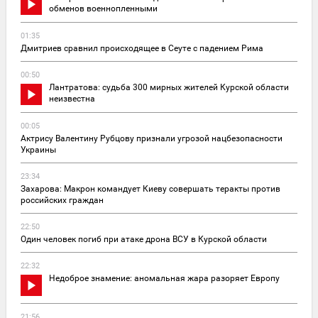
обменов военнопленными
01:35
Дмитриев сравнил происходящее в Сеуте с падением Рима
00:50
Лантратова: судьба 300 мирных жителей Курской области
неизвестна
00:05
Актрису Валентину Рубцову признали угрозой нацбезопасности
Украины
23:34
Захарова: Макрон командует Киеву совершать теракты против
российских граждан
22:50
Один человек погиб при атаке дрона ВСУ в Курской области
22:32
Недоброе знамение: аномальная жара разоряет Европу
21:56