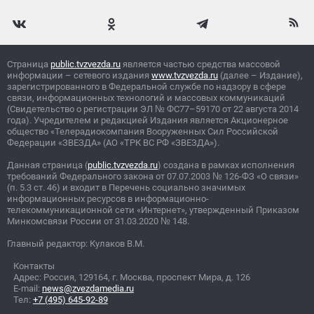
Страница
public.tvzvezda.ru
является частью средства массовой
информации – сетевого издания
www.tvzvezda.ru
(далее – Издание),
зарегистрированного в Федеральной службе по надзору в сфере
связи, информационных технологий и массовых коммуникаций
(Свидетельство о регистрации ЭЛ
№
ФС77–59170 от 22 августа 2014
года). Учредителем и редакцией Издания является Акционерное
общество «Телерадиокомпания Вооруженных Сил Российской
Федерации «ЗВЕЗДА» (АО «ТРК ВС РФ «ЗВЕЗДА»).
Данная страница (
public.tvzvezda.ru
) создана в рамках исполнения
требований Федерального закона от 07.07.2003
№
126-ФЗ «О связи»
(п. 5.3 ст. 46) и входит в Перечень социально значимых
информационных ресурсов в информационно-
телекоммуникационной сети «Интернет», утвержденный Приказом
Минкомсвязи России от 31.03.2020
№
148.
Главный редактор: Кулаков В.М.
Контакты
Адрес: Россия, 129164, г. Москва, проспект Мира, д. 126
E-mail:
news@zvezdamedia.ru
Тел:
+7 (495) 645-92-89