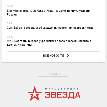
00:03
Bloomberg: страны Запада и Украина могут принять условия
России
23:34
Сын Байдена сообщил об ухудшении состояния здоровья отца
22:32
МИД Болгарии вызвал украинского посла после инцидента с
дроном у границы
21:57
ВСЕ НОВОСТИ
Украинцы стали жаловаться на опустевшие полки в магазинах
Реклама