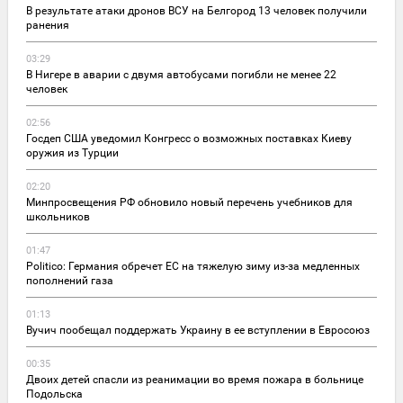
В результате атаки дронов ВСУ на Белгород 13 человек получили
ранения
03:29
В Нигере в аварии с двумя автобусами погибли не менее 22
человек
02:56
Госдеп США уведомил Конгресс о возможных поставках Киеву
оружия из Турции
02:20
Минпросвещения РФ обновило новый перечень учебников для
школьников
01:47
Politico: Германия обречет ЕС на тяжелую зиму из-за медленных
пополнений газа
01:13
Вучич пообещал поддержать Украину в ее вступлении в Евросоюз
00:35
Двоих детей спасли из реанимации во время пожара в больнице
Подольска