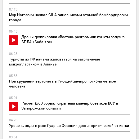
07:13
Мэр Нагасаки назвал США виновниками атомной бомбардировки
города
06:48
Дроны группировки «Восток» разгромили пункты запуска
БПЛА «Баба-яга»
06:23
Туристы из РФ начали жаловаться на загрязнение
микропластиком в Аланье
05:33
При крушении вертолета в Рио-де-Жанейро погибли четыре
человека
05:01
Расчет Д-30 сорвал скрытный маневр боевиков ВСУ в
Запорожской области
04:26
Уровень воды в реке Луар во Франции достиг критической отметки
03:51