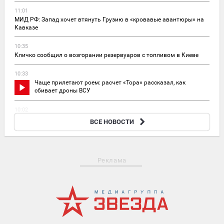
11:01
МИД РФ: Запад хочет втянуть Грузию в «кровавые авантюры» на
Кавказе
10:35
Кличко сообщил о возгорании резервуаров с топливом в Киеве
10:33
Чаще прилетают роем: расчет «Тора» рассказал, как
сбивает дроны ВСУ
10:02
Замглавы Минстроя: жилье в России «даст прикурить» любому
ВСЕ НОВОСТИ
другому
Реклама