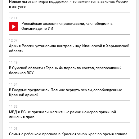
Новые льготы и меры поддержки: что изменится в законах России
в августе
12:11
Российские школьники рассказали, как победили в
Олимпиаде по ИИ
12:07
Армия России установила контроль над Ивановкой в Харьковской
области
11:49
В Сумской области «Герань-4» поразила состав, перевозивший
боевиков ВСУ
11:34
В Госдуме предложили Польше вернуть земли, освобожденные
Красной армией
11:33
МВД и ВС не признали магнитные рамки номеров причиной
лишения прав
11:01
Семья с ребенком пропала в Красноярском крае во время сплава