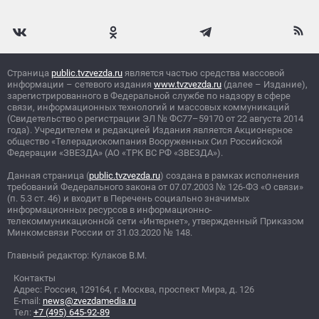
Страница
public.tvzvezda.ru
является частью средства массовой
информации – сетевого издания
www.tvzvezda.ru
(далее – Издание),
зарегистрированного в Федеральной службе по надзору в сфере
связи, информационных технологий и массовых коммуникаций
(Свидетельство о регистрации ЭЛ
№
ФС77–59170 от 22 августа 2014
года). Учредителем и редакцией Издания является Акционерное
общество «Телерадиокомпания Вооруженных Сил Российской
Федерации «ЗВЕЗДА» (АО «ТРК ВС РФ «ЗВЕЗДА»).
Данная страница (
public.tvzvezda.ru
) создана в рамках исполнения
требований Федерального закона от 07.07.2003
№
126-ФЗ «О связи»
(п. 5.3 ст. 46) и входит в Перечень социально значимых
информационных ресурсов в информационно-
телекоммуникационной сети «Интернет», утвержденный Приказом
Минкомсвязи России от 31.03.2020
№
148.
Главный редактор: Кулаков В.М.
Контакты
Адрес: Россия, 129164, г. Москва, проспект Мира, д. 126
E-mail:
news@zvezdamedia.ru
Тел:
+7 (495) 645-92-89