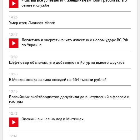
«Как вы все успеваете?»: женщина-замполит рассказала о
семье и службе
14:26
Умер отец Лионеля Месси
13:47
Логистика и энергетика: что известно о новом ударе ВС РФ
по Украине
13:39
Шеф-повар объяснил, что добавляют в йогурты вместо фруктов
13:18
В Москве кошка залила соседей на 654 тысячи рублей
13:15
Российских скейтбордистов допустили до выступлений с флагом и
гимном
12:43
Овечкин вышел на лед в Мытищах
12:41