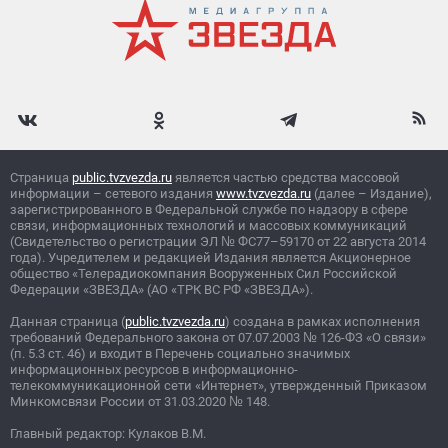
Страница
public.tvzvezda.ru
является частью средства массовой
информации – сетевого издания
www.tvzvezda.ru
(далее – Издание),
зарегистрированного в Федеральной службе по надзору в сфере
связи, информационных технологий и массовых коммуникаций
(Свидетельство о регистрации ЭЛ
№
ФС77–59170 от 22 августа 2014
года). Учредителем и редакцией Издания является Акционерное
общество «Телерадиокомпания Вооруженных Сил Российской
Федерации «ЗВЕЗДА» (АО «ТРК ВС РФ «ЗВЕЗДА»).
Данная страница (
public.tvzvezda.ru
) создана в рамках исполнения
требований Федерального закона от 07.07.2003
№
126-ФЗ «О связи»
(п. 5.3 ст. 46) и входит в Перечень социально значимых
информационных ресурсов в информационно-
телекоммуникационной сети «Интернет», утвержденный Приказом
Минкомсвязи России от 31.03.2020
№
148.
Главный редактор: Кулаков В.М.