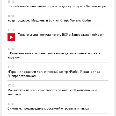
18:10
Российские беспилотники поразили два сухогруза в Черном море
18:05
Умер продюсер Мадонны и Бритни Спирс Уильям Орбит
17:58
Танкисты уничтожили пехоту ВСУ в Запорожской области
17:29
В Румынии заявили о невозможности дальше финансировать
Украину
17:19
«Герани» поразили логистический центр «Рабен Украина» под
Днепропетровском
17:12
Московской пенсионерке запретили жить с 30 животными в
квартире
17:09
Синоптик предупредила москвичей о грозах в пятницу