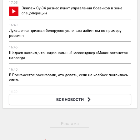
17:05
Экипаж Су-34 разнес пункт управления боевиков в зоне
спецоперации
16:49
Лукашенко призвал белорусов увлечься избингом по примеру
россиян
16:45
Шадаев заявил, что национальный мессенджер «Макс» останется
навсегда
16:40
В Роскачестве рассказали, что делать, если на колбасе появилась
слизь
16:20
Эксперт: соглашение в Джидде рассчитано на
ВСЕ НОВОСТИ
эмоциональный эффект
Реклама