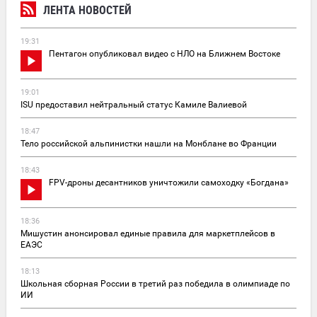
ЛЕНТА НОВОСТЕЙ
19:31
Пентагон опубликовал видео с НЛО на Ближнем Востоке
19:01
ISU предоставил нейтральный статус Камиле Валиевой
18:47
Тело российской альпинистки нашли на Монблане во Франции
18:43
FPV-дроны десантников уничтожили самоходку «Богдана»
18:36
Мишустин анонсировал единые правила для маркетплейсов в
ЕАЭС
18:13
Школьная сборная России в третий раз победила в олимпиаде по
ИИ