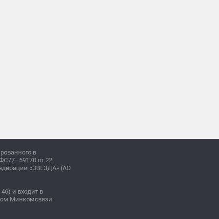
ированного в
ФС77–59170 от 22
Федерации «ЗВЕЗДА» (АО
 46) и входит в
зом Минкомсвязи