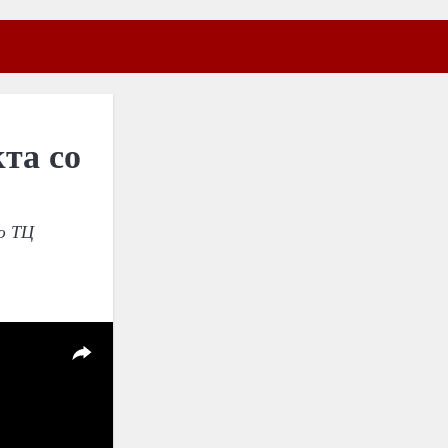
та со
ю ТЦ