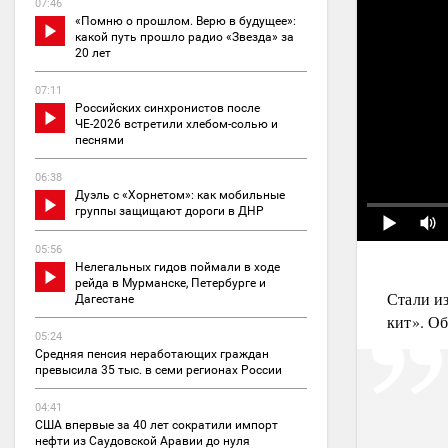
07:46
«Помню о прошлом. Верю в будущее»:
какой путь прошло радио «Звезда» за
20 лет
07:11
Российских синхронистов после
ЧЕ-2026 встретили хлебом-солью и
песнями
06:38
Дуэль с «Хорнетом»: как мобильные
группы защищают дороги в ДНР
05:56
Нелегальных гидов поймали в ходе
рейда в Мурманске, Петербурге и
Стали и
Дагестане
кит». О
05:24
Средняя пенсия неработающих граждан
превысила 35 тыс. в семи регионах России
04:41
США впервые за 40 лет сократили импорт
нефти из Саудовской Аравии до нуля