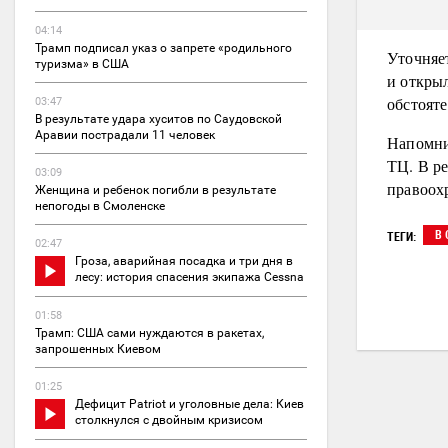
04:14
Трамп подписал указ о запрете «родильного
Уточняет
туризма» в США
и откры
обстоят
03:47
В результате удара хуситов по Саудовской
Аравии пострадали 11 человек
Напомни
ТЦ. В ре
03:09
правоох
Женщина и ребенок погибли в результате
непогоды в Смоленске
В 
ТЕГИ:
02:47
Гроза, аварийная посадка и три дня в
лесу: история спасения экипажа Cessna
01:58
Трамп: США сами нуждаются в ракетах,
запрошенных Киевом
01:25
Дефицит Patriot и уголовные дела: Киев
столкнулся с двойным кризисом