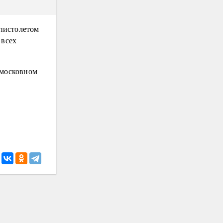
 пистолетом
 всех
дмосковном