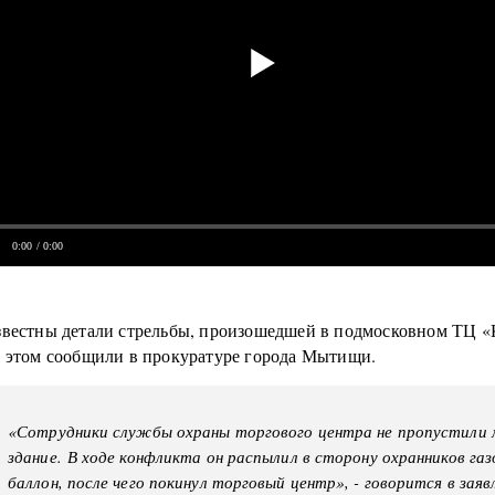
0:00
/ 0:00
звестны детали стрельбы, произошедшей в подмосковном ТЦ 
б этом сообщили в прокуратуре города Мытищи.
«Сотрудники службы охраны торгового центра не пропустили 
здание. В ходе конфликта он распылил в сторону охранников га
баллон, после чего покинул торговый центр», - говорится в заяв