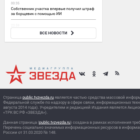
00:35
Собственник участка впервые получил штраф
за борщевик с помощью ИИ
23:59
В Смоленской области ввели режим ЧС после
ВСЕ НОВОСТИ
мощного циклона
Страница
public.tvzvezda.ru
является частью средства массовой инфор
Федеральной службе по надзору в сфере связи, информационных тех
августа 2014 года). Учредителем и редакцией Издания является Ак
«ТРК ВС РФ «ЗВЕЗДА»).
Данная страница (
public.tvzvezda.ru
) создана в рамках исполнения тре
Перечень социально значимых информационных ресурсов в информа
России от 31.03.2020
№
148.