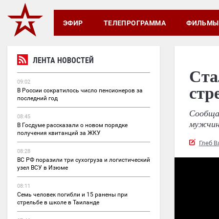
ЭФИР
ТЕЛЕПРОГРАММА
ФИЛЬМЫ
ЛЕНТА НОВОСТЕЙ
Ста
09:02
стр
В России сократилось число пенсионеров за
последний год
Сообща
08:45
мужчин
В Госдуме рассказали о новом порядке
получения квитанций за ЖКУ
Глеб 
08:28
ВС РФ поразили три сухогруза и логистический
узел ВСУ в Изюме
08:11
Семь человек погибли и 15 ранены при
стрельбе в школе в Таиланде