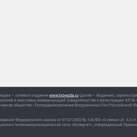
мации – сетевого издания
www.tvzvezda.ru
(далее – Издание), зарегистр
нологий и массовых коммуникаций (Свидетельство о регистрации ЭЛ
№
ционерное общество «Телерадиокомпания Вооруженных Сил Российской 
бований Федерального закона от 07.07.2003
№
126-ФЗ «О связи» (п. 5.3 ст.
ционно-телекоммуникационной сети «Интернет», утвержденный Прика