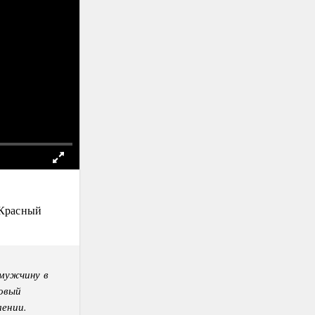
«Красный
мужчину в
зовый
лении.