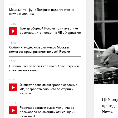
19:16
Мощный тайфун «Долфин» надвигается на
Китай и Японию
19:00
Тренер сборной России по гимнастике
рассказал, кто поедет на ЧЕ в Хорватию
18:47
Собянин: модернизация метро Москвы
помогает предприятиям по всей России
18:34
Пропавшую во время сплава в Красноярском
крае семью нашли
18:15
Эксперт прокомментировал создание
ИИ, разрабатывающего бактерии и
вирусы
ЦРУ опу
18:11
президе
Разочарование и смех: Мельникова
News.
рассказала об эмоциях от невыдачи
визы на ЧЕ