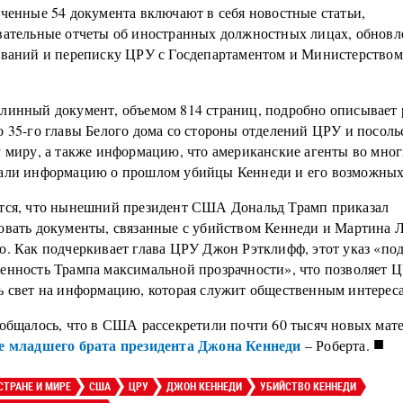
еченные 54 документа включают в себя новостные статьи,
вательные отчеты об иностранных должностных лицах, обновл
ований и переписку ЦРУ с Госдепартаментом и Министерство
линный документ, объемом 814 страниц, подробно описывает
о 35-го главы Белого дома со стороны отделений ЦРУ и посо
у миру, а также информацию, что американские агенты во мног
али информацию о прошлом убийцы Кеннеди и его возможных
тся, что нынешний президент США Дональд Трамп приказал
овать документы, связанные с убийством Кеннеди и Мартина 
о. Как подчеркивает глава ЦРУ Джон Рэтклифф, этот указ «по
енность Трампа максимальной прозрачности», что позволяет 
ь свет на информацию, которая служит общественным интерес
ообщалось, что в США рассекретили почти 60 тысяч новых мат
■
е младшего брата президента Джона Кеннеди
– Роберта.
СТРАНЕ И МИРЕ
США
ЦРУ
ДЖОН КЕННЕДИ
УБИЙСТВО КЕННЕДИ