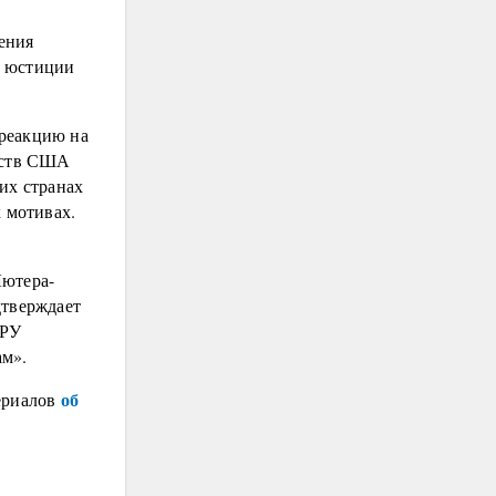
ения
м юстиции
 реакцию на
льств США
их странах
 мотивах.
Лютера-
дтверждает
ЦРУ
ам».
об
ериалов