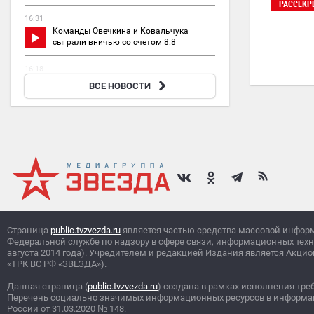
РАССЕКР
16:31
Команды Овечкина и Ковальчука
сыграли вничью со счетом 8:8
16:18
«Веселый молочник» из США рассказал, за что
ВСЕ НОВОСТИ
его семью могут выдворить из РФ
Страница
public.tvzvezda.ru
является частью средства массовой инфор
Федеральной службе по надзору в сфере связи, информационных тех
августа 2014 года). Учредителем и редакцией Издания является Ак
«ТРК ВС РФ «ЗВЕЗДА»).
Данная страница (
public.tvzvezda.ru
) создана в рамках исполнения тре
Перечень социально значимых информационных ресурсов в информа
России от 31.03.2020
№
148.