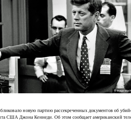
© imago stock
бликовало новую партию рассекреченных документов об убийс
нта США Джона Кеннеди. Об этом сообщает американский тел