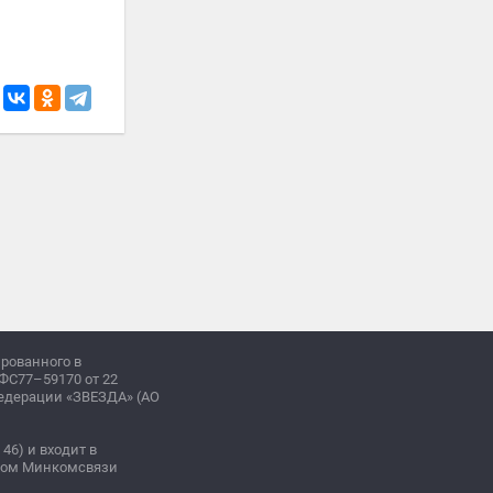
ированного в
ФС77–59170 от 22
Федерации «ЗВЕЗДА» (АО
 46) и входит в
зом Минкомсвязи