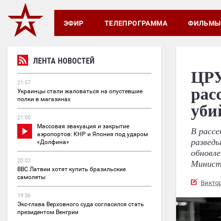
ЭФИР
ТЕЛЕПРОГРАММА
ФИЛЬМЫ
ЛЕНТА НОВОСТЕЙ
ЦРУ
21:57
рас
Украинцы стали жаловаться на опустевшие
полки в магазинах
уби
21:00
Массовая эвакуация и закрытие
В расс
аэропортов: КНР и Япония под ударом
развед
«Долфина»
обновле
20:02
Минист
ВВС Латвии хотят купить бразильские
самолеты
Викто
19:36
Экс-глава Верховного суда согласился стать
президентом Венгрии