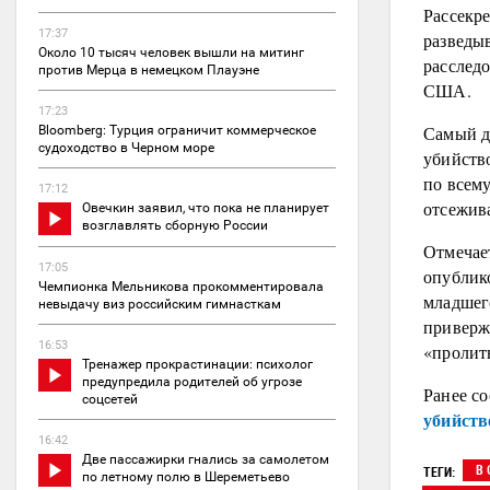
Рассекр
17:37
разведы
Около 10 тысяч человек вышли на митинг
расслед
против Мерца в немецком Плауэне
США.
17:23
Самый д
Bloomberg: Турция ограничит коммерческое
судоходство в Черном море
убийств
по всем
17:12
отсежив
Овечкин заявил, что пока не планирует
возглавлять сборную России
Отмечае
17:05
опублик
Чемпионка Мельникова прокомментировала
младшег
невыдачу виз российским гимнасткам
приверж
16:53
«пролит
Тренажер прокрастинации: психолог
предупредила родителей об угрозе
Ранее с
соцсетей
убийств
16:42
Две пассажирки гнались за самолетом
В 
ТЕГИ:
по летному полю в Шереметьево