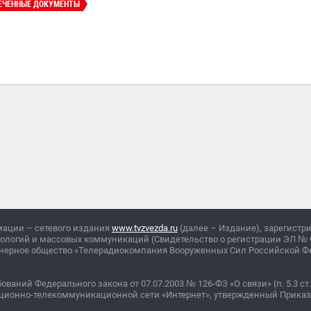
ЕЧЕННЫЕ ДОКУМЕНТЫ
мации – сетевого издания
www.tvzvezda.ru
(далее – Издание), зарегистр
нологий и массовых коммуникаций (Свидетельство о регистрации ЭЛ
№
ционерное общество «Телерадиокомпания Вооруженных Сил Российской 
бований Федерального закона от 07.07.2003
№
126-ФЗ «О связи» (п. 5.3 ст.
ционно-телекоммуникационной сети «Интернет», утвержденный Прика