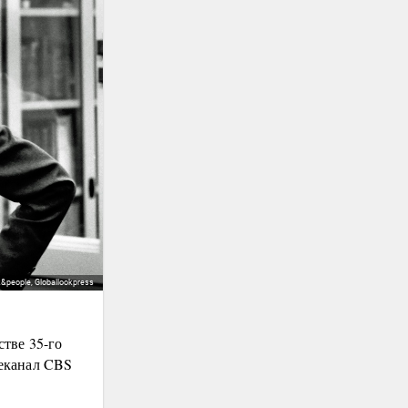
&people, Globallookpress
тве 35-го
еканал CBS