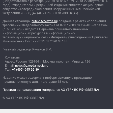
(Свидетельство о регистрации ЭЛ
№
ФС77–59170 от 22 августа 2014
года). Учредителем и редакцией Издания является Акционерное
общество «Телерадиокомпания Вооруженных Сил Российской
Федерации «ЗВЕЗДА» (АО «ТРК ВС РФ «ЗВЕЗДА»).
Данная страница (
public.tvzvezda.ru
) создана в рамках исполнения
требований Федерального закона от 07.07.2003
№
126-ФЗ «О связи»
(п. 5.3 ст. 46) и входит в Перечень социально значимых
информационных ресурсов в информационно-
телекоммуникационной сети «Интернет», утвержденный Приказом
Минкомсвязи России от 31.03.2020
№
148.
Главный редактор: Кулаков В.М.
Контакты
Адрес: Россия, 129164, г. Москва, проспект Мира, д. 126
E-mail:
news@zvezdamedia.ru
Тел:
+7 (495) 645-92-89
Издание может содержать информационную продукцию,
предназначенную для лиц старше 18 лет.
Правила использования материалов АО «ТРК ВС РФ «ЗВЕЗДА»
© АО «ТРК ВС РФ «ЗВЕЗДА»