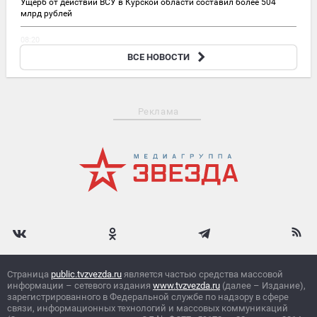
Ущерб от действий ВСУ в Курской области составил более 504
млрд рублей
08:20
Российские беспилотники поразили суда, АЗС и
ВСЕ НОВОСТИ
электроподстанцию ВСУ
Реклама
Страница
public.tvzvezda.ru
является частью средства массовой
информации – сетевого издания
www.tvzvezda.ru
(далее – Издание),
зарегистрированного в Федеральной службе по надзору в сфере
связи, информационных технологий и массовых коммуникаций