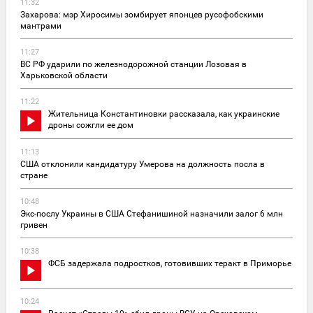
11:32
Захарова: мэр Хиросимы зомбирует японцев русофобскими
мантрами
11:27
ВС РФ ударили по железнодорожной станции Лозовая в
Харьковской области
11:22
Жительница Константиновки рассказала, как украинские
дроны сожгли ее дом
11:13
США отклонили кандидатуру Умерова на должность посла в
стране
10:48
Экс-послу Украины в США Стефанишиной назначили залог 6 млн
гривен
10:38
ФСБ задержала подростков, готовивших теракт в Приморье
10:24