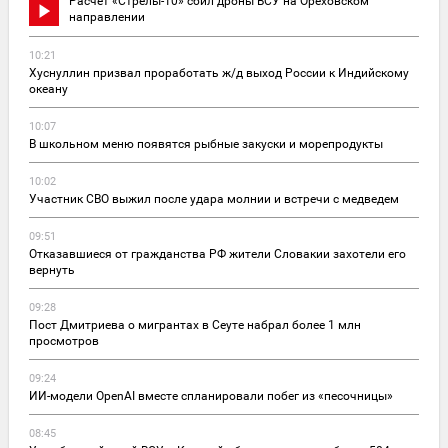
Расчет «Стрелы-10» сбил дроны ВСУ на Ореховском
направлении
10:21
Хуснуллин призвал проработать ж/д выход России к Индийскому
океану
10:07
В школьном меню появятся рыбные закуски и морепродукты
10:02
Участник СВО выжил после удара молнии и встречи с медведем
09:51
Отказавшиеся от гражданства РФ жители Словакии захотели его
вернуть
09:28
Пост Дмитриева о мигрантах в Сеуте набрал более 1 млн
просмотров
09:24
ИИ-модели OpenAI вместе спланировали побег из «песочницы»
08:45