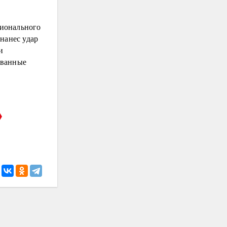
ионального
нанес удар
и
ованные