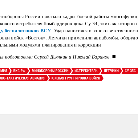
инобороны России показало кадры боевой работы многофункц
укового истребителя-бомбардировщика Су-34, экипаж которого 
ду беспилотников ВСУ
. Удар наносился в зоне ответственност
овки войск «Восток». Летчики применили авиабомбы, оборуд
альными модулями планирования и коррекции.
■
л подготовили Сергей Дьячкин и Николай Баранов.
РМИЯ
ВКС РФ
МИНОБОРОНЫ РОССИИ
ИСТРЕБИТЕЛЬ
ЛЕТЧИКИ
СУ-35С
ВНО-ТАКТИЧЕСКАЯ АВИАЦИЯ
ЮЖНАЯ ГРУППИРОВКА ВОЙСК