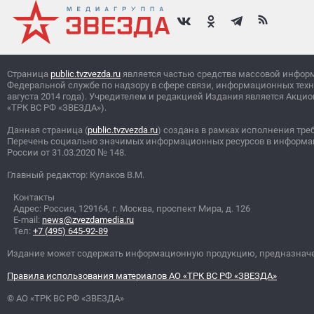
Страница
public.tvzvezda.ru
является частью средства массовой инфор
Федеральной службе по надзору в сфере связи, информационных тех
августа 2014 года). Учредителем и редакцией Издания является Ак
«ТРК ВС РФ «ЗВЕЗДА»).
Данная страница (
public.tvzvezda.ru
) создана в рамках исполнения тре
Перечень социально значимых информационных ресурсов в информа
России от 31.03.2020
№
148.
Главный редактор: Кулаков В.М.
Контакты
Адрес: Россия, 129164, г. Москва, проспект Мира, д. 126
E-mail:
news@zvezdamedia.ru
Тел:
+7 (495) 645-92-89
Издание может содержать информационную продукцию, предназначен
Правила использования материалов АО «ТРК ВС РФ «ЗВЕЗДА»
© АО «ТРК ВС РФ «ЗВЕЗДА»