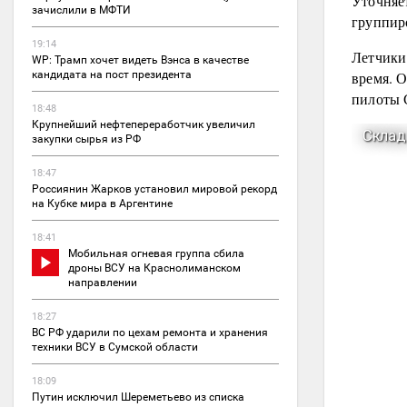
Уточняе
зачислили в МФТИ
группир
19:14
Летчики
WP: Трамп хочет видеть Вэнса в качестве
время. 
кандидата на пост президента
пилоты 
18:48
Крупнейший нефтепереработчик увеличил
закупки сырья из РФ
18:47
Россиянин Жарков установил мировой рекорд
на Кубке мира в Аргентине
18:41
Мобильная огневая группа сбила
дроны ВСУ на Краснолиманском
направлении
18:27
ВС РФ ударили по цехам ремонта и хранения
техники ВСУ в Сумской области
18:09
Путин исключил Шереметьево из списка