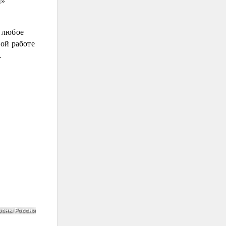
й»
 любое
ой работе
.