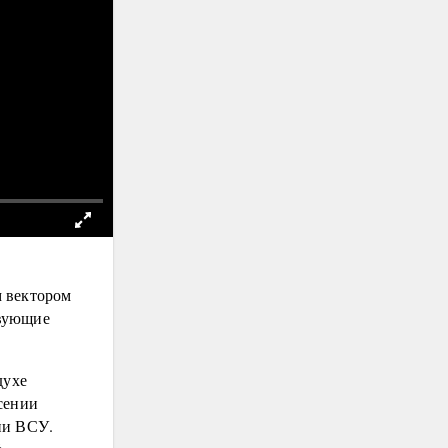
м вектором
твующие
духе
сении
ии ВСУ.