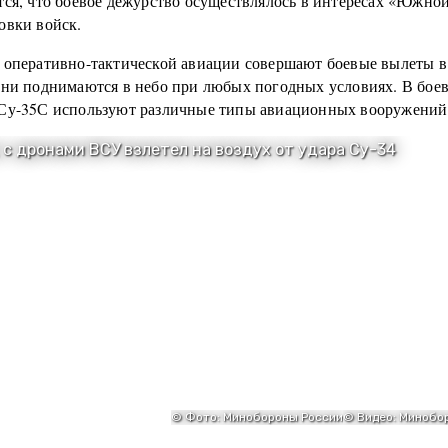
тся, что боевое дежурство осуществлялось в интересах «Южно
овки войск.
 оперативно-тактической авиации совершают боевые вылеты в
Они поднимаются в небо при любых погодных условиях. В боев
Су-35С используют различные типы авиационных вооружений