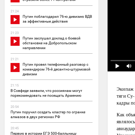
21:24
Путин поблагодарил 76-ю дивизию ВДВ
за эффективные действия
21:23
Путин заслушал доклад о боевой
обстановке на Добропольском
направлении
21:21
Путин провел телефонный разговор с
командиром 76-й десантно-штурмовой
дивизии
21:15
Экипаж 
В Совфеде заявили, что россиянам могут
тяги Су
порекомендовать не посещать Армению
кадры п
20:54
Путин поручил создать кластер по огранке
Как объ
алмазов в двух регионах РФ
являлос
авиауда
20:45
Первую в истории ЕГЭ 500-балльницу