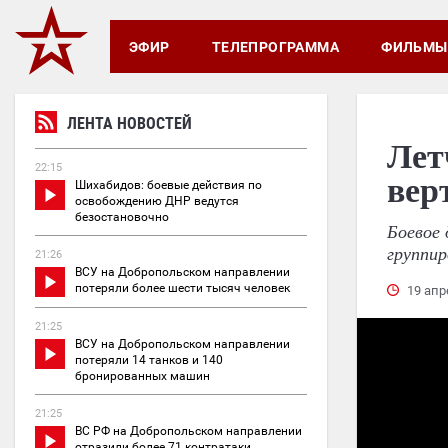
ЭФИР
ТЕЛЕПРОГРАММА
ФИЛЬМЫ
ЛЕНТА НОВОСТЕЙ
Лет
22:15
вер
Шихабидов: боевые действия по
освобождению ДНР ведутся
безостановочно
Боевое
группир
21:26
ВСУ на Добропольском направлении
потеряли более шести тысяч человек
19 апр
21:25
ВСУ на Добропольском направлении
потеряли 14 танков и 140
бронированных машин
21:25
ВС РФ на Добропольском направлении
отразили более 71 контратаки