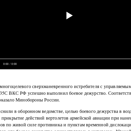
0:00
/ 0:00
многоцелевого сверхманевренного истребителя с управляемы
-35С ВКС РФ успешно выполнил боевое дежурство. Соответс
оказало Минобороны России.
яснили в оборонном ведомстве, целью боевого дежурства в воз
ь прикрытие действий вертолетов армейской авиации при нане
ров по живой силе противника и пунктам временной дислокац