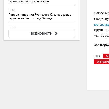
стратегических предприятий
18:06
Ранее М
Лавров напомнил Рубио, что Киев совершает
сверхзв
теракты не без помощи Запада
по скла
17:39
группир
В Минобороны Литвы предрекли атаку дронов
ВСЕ НОВОСТИ
универс
ВСУ на Прибалтику
Материа
А
ТЕГИ:
ОПЕРАТИ