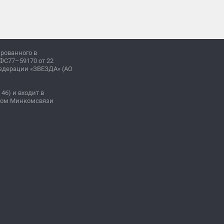
ированного в
ФС77–59170 от 22
Федерации «ЗВЕЗДА» (АО
 46) и входит в
зом Минкомсвязи