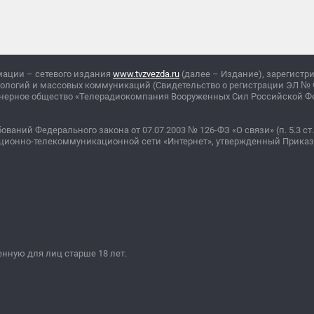
мации – сетевого издания
www.tvzvezda.ru
(далее – Издание), зарегистр
нологий и массовых коммуникаций (Свидетельство о регистрации ЭЛ
№
ционерное общество «Телерадиокомпания Вооруженных Сил Российской 
бований Федерального закона от 07.07.2003
№
126-ФЗ «О связи» (п. 5.3 ст.
ционно-телекоммуникационной сети «Интернет», утвержденный Прика
ную для лиц старше 18 лет.