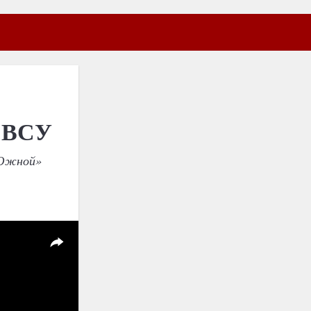
м ВСУ
«Южной»