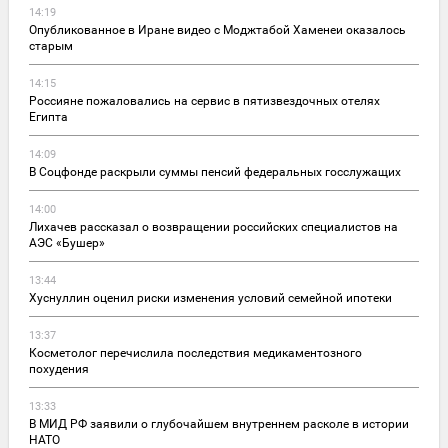
14:19
Опубликованное в Иране видео с Моджтабой Хаменеи оказалось
старым
14:15
Россияне пожаловались на сервис в пятизвездочных отелях
Египта
14:09
В Соцфонде раскрыли суммы пенсий федеральных госслужащих
14:00
Лихачев рассказал о возвращении российских специалистов на
АЭС «Бушер»
13:44
Хуснуллин оценил риски изменения условий семейной ипотеки
13:37
Косметолог перечислила последствия медикаментозного
похудения
13:33
В МИД РФ заявили о глубочайшем внутреннем расколе в истории
НАТО