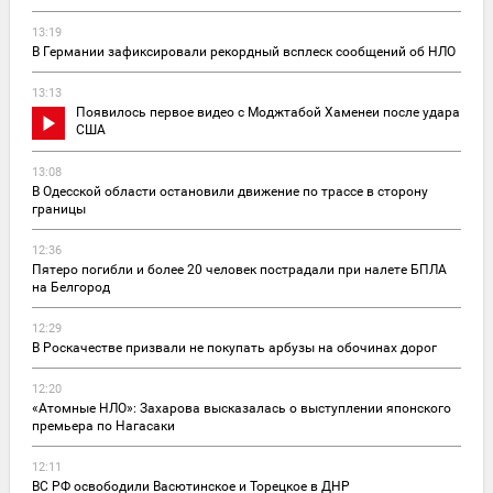
13:19
В Германии зафиксировали рекордный всплеск сообщений об НЛО
13:13
Появилось первое видео с Моджтабой Хаменеи после удара
США
13:08
В Одесской области остановили движение по трассе в сторону
границы
12:36
Пятеро погибли и более 20 человек пострадали при налете БПЛА
на Белгород
12:29
В Роскачестве призвали не покупать арбузы на обочинах дорог
12:20
«Атомные НЛО»: Захарова высказалась о выступлении японского
премьера по Нагасаки
12:11
ВС РФ освободили Васютинское и Торецкое в ДНР