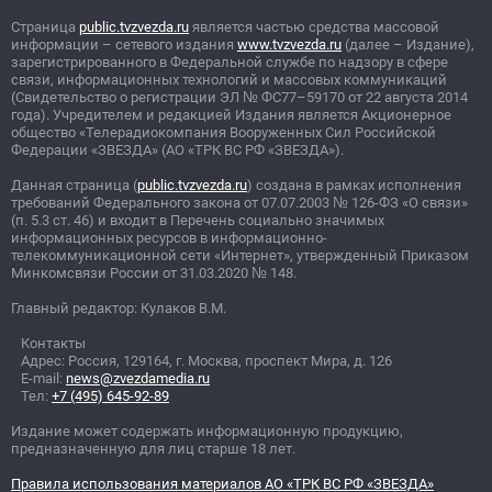
Страница
public.tvzvezda.ru
является частью средства массовой
информации – сетевого издания
www.tvzvezda.ru
(далее – Издание),
зарегистрированного в Федеральной службе по надзору в сфере
связи, информационных технологий и массовых коммуникаций
(Свидетельство о регистрации ЭЛ
№
ФС77–59170 от 22 августа 2014
года). Учредителем и редакцией Издания является Акционерное
общество «Телерадиокомпания Вооруженных Сил Российской
Федерации «ЗВЕЗДА» (АО «ТРК ВС РФ «ЗВЕЗДА»).
Данная страница (
public.tvzvezda.ru
) создана в рамках исполнения
требований Федерального закона от 07.07.2003
№
126-ФЗ «О связи»
(п. 5.3 ст. 46) и входит в Перечень социально значимых
информационных ресурсов в информационно-
телекоммуникационной сети «Интернет», утвержденный Приказом
Минкомсвязи России от 31.03.2020
№
148.
Главный редактор: Кулаков В.М.
Контакты
Адрес: Россия, 129164, г. Москва, проспект Мира, д. 126
E-mail:
news@zvezdamedia.ru
Тел:
+7 (495) 645-92-89
Издание может содержать информационную продукцию,
предназначенную для лиц старше 18 лет.
Правила использования материалов АО «ТРК ВС РФ «ЗВЕЗДА»