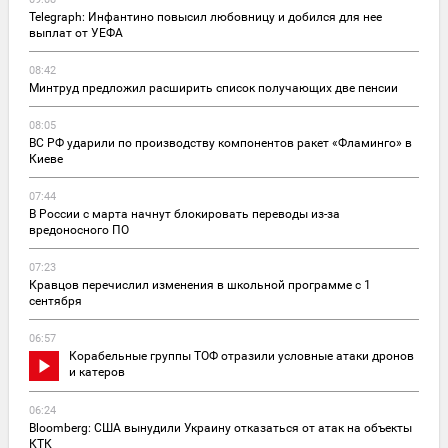
Telegraph: Инфантино повысил любовницу и добился для нее
выплат от УЕФА
08:42
Минтруд предложил расширить список получающих две пенсии
08:05
ВС РФ ударили по производству компонентов ракет «Фламинго» в
Киеве
07:44
В России с марта начнут блокировать переводы из-за
вредоносного ПО
07:23
Кравцов перечислил изменения в школьной программе с 1
сентября
06:57
Корабельные группы ТОФ отразили условные атаки дронов
и катеров
06:24
Bloomberg: США вынудили Украину отказаться от атак на объекты
КТК