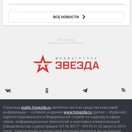
05:54
Пентагон досрочно отстранил отвечавшего за помощь ВСУ
ВСЕ НОВОСТИ
генерала США
Реклама
Страница
public.tvzvezda.ru
является частью средства массовой
информации – сетевого издания
www.tvzvezda.ru
(далее – Издание),
зарегистрированного в Федеральной службе по надзору в сфере
связи, информационных технологий и массовых коммуникаций
(Свидетельство о регистрации ЭЛ
№
ФС77–59170 от 22 августа 2014
года). Учредителем и редакцией Издания является Акционерное