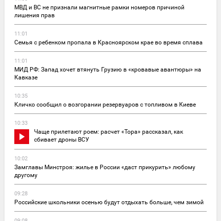
МВД и ВС не признали магнитные рамки номеров причиной
лишения прав
11:01
Семья с ребенком пропала в Красноярском крае во время сплава
11:01
МИД РФ: Запад хочет втянуть Грузию в «кровавые авантюры» на
Кавказе
10:35
Кличко сообщил о возгорании резервуаров с топливом в Киеве
10:33
Чаще прилетают роем: расчет «Тора» рассказал, как
сбивает дроны ВСУ
10:02
Замглавы Минстроя: жилье в России «даст прикурить» любому
другому
09:28
Российские школьники осенью будут отдыхать больше, чем зимой
09:08