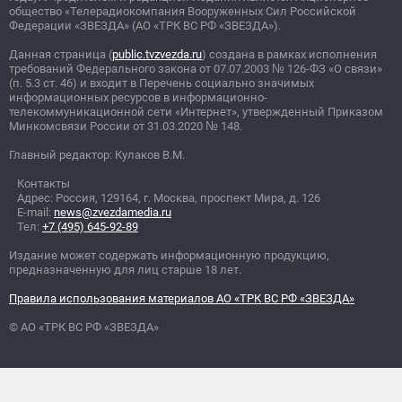
общество «Телерадиокомпания Вооруженных Сил Российской
Федерации «ЗВЕЗДА» (АО «ТРК ВС РФ «ЗВЕЗДА»).
Данная страница (
public.tvzvezda.ru
) создана в рамках исполнения
требований Федерального закона от 07.07.2003
№
126-ФЗ «О связи»
(п. 5.3 ст. 46) и входит в Перечень социально значимых
информационных ресурсов в информационно-
телекоммуникационной сети «Интернет», утвержденный Приказом
Минкомсвязи России от 31.03.2020
№
148.
Главный редактор: Кулаков В.М.
Контакты
Адрес: Россия, 129164, г. Москва, проспект Мира, д. 126
E-mail:
news@zvezdamedia.ru
Тел:
+7 (495) 645-92-89
Издание может содержать информационную продукцию,
предназначенную для лиц старше 18 лет.
Правила использования материалов АО «ТРК ВС РФ «ЗВЕЗДА»
© АО «ТРК ВС РФ «ЗВЕЗДА»