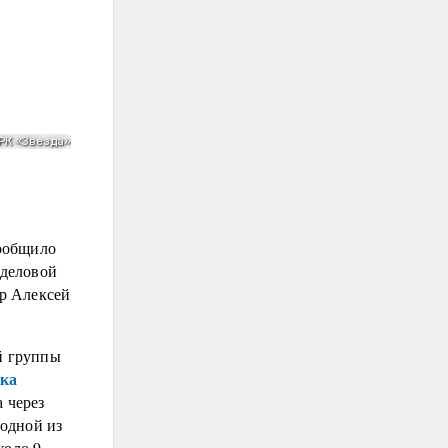
сообщило
 деловой
р Алексей
й группы
дка
 через
одной из
коло 9