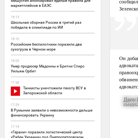
сообщил
Мишустин анонсировал единые правила для
маркетплейсов в ЕАЭС
Зеленско
18:13
Школьная сборная России в третий раз
победила в олимпиаде по ИИ
18:10
Российские беспилотники поразили два
сухогруза в Черном море
Он добав
18:05
адвоката
Умер продюсер Мадонны и Бритни Спирс
правоох
Уильям Орбит
обвинени
17:58
адвокатс
Танкисты уничтожили пехоту ВСУ в
Запорожской области
17:29
В Румынии заявили о невозможности дальше
финансировать Украину
17:19
«Герани» поразили логистический центр
«Рабен Украина» под Днепропетровском