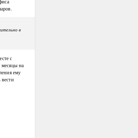
фиса
ларов.
чительно в
есте с
е месяцы на
ления ему
 вести