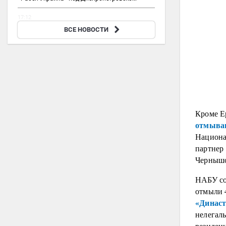
17:12
Московской пенсионерке запретили жить с 30
ВСЕ НОВОСТИ
животными в квартире
Кроме Е
отмыва
Национа
партнер
Черныш
НАБУ со
отмыли 
«Динас
нелегал
резиден