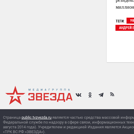
миллион
У
ТЕГИ:
АНДРЕЙ 
Страница
public.tvzvezda.ru
является частью средства массовой инфор
Федеральной службе по надзору в сфере связи, информационных тех
августа 2014 года). Учредителем и редакцией Издания является Ак
«ТРК ВС РФ «ЗВЕЗДА»).