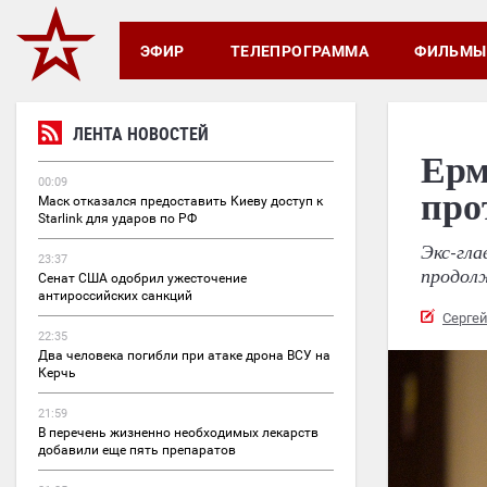
ЭФИР
ТЕЛЕПРОГРАММА
ФИЛЬМЫ
ЛЕНТА НОВОСТЕЙ
Ерм
00:09
про
Маск отказался предоставить Киеву доступ к
Starlink для ударов по РФ
Экс-гла
23:37
продол
Сенат США одобрил ужесточение
антироссийских санкций
Серге
22:35
Два человека погибли при атаке дрона ВСУ на
Керчь
21:59
В перечень жизненно необходимых лекарств
добавили еще пять препаратов