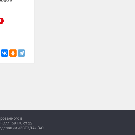
Я
ированного в
ФС77–59170 от 22
Федерации «ЗВЕЗДА» (АО