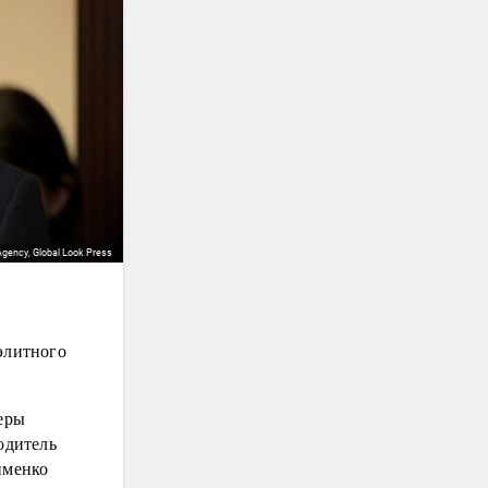
Agency, Global Look Press
элитного
еры
одитель
именко