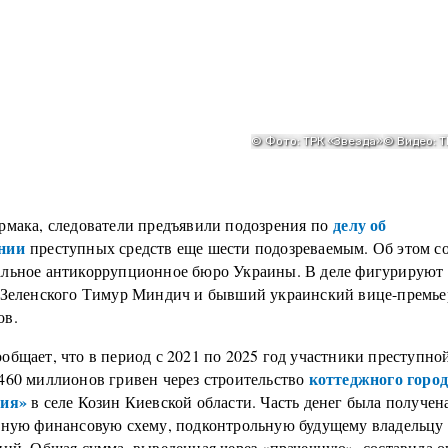
делу об
рмака, следователи предъявили подозрения по
нии
преступных средств еще шести подозреваемым. Об этом 
льное антикоррупционное бюро Украины. В деле фигурируют
 Зеленского Тимур Миндич и бывший украинский вице-премье
ов.
общает, что в период с 2021 по 2025 год участники преступно
коттеджного горо
460 миллионов гривен через строительство
тия»
в селе Козин Киевской области. Часть денег была получена
ьную финансовую схему, подконтрольную будущему владельцу 
ций. Общая сумма, выведенная через «прачечную», составила о