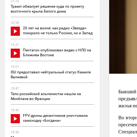
21:25
Трамп обжалует решение суда по проекту
восточного крыла Белого дома
20:38
20 лет на волне: как радио «Звезда»
покорило не только Россию, но и Запад
19:31
Пентагон опубликовал видео с НЛО на
Ближнем Востоке
19:01
ISU предоставил нейтральный статус Камиле
Валиевой
18:47
Бывший 
Тело российской альпинистки нашли на
предъяв
Монблане во Франции
жилья не
18:43
FPV-дроны десантников уничтожили
Во втор
самоходку «Богдана»
пресечен
Специал
18:36