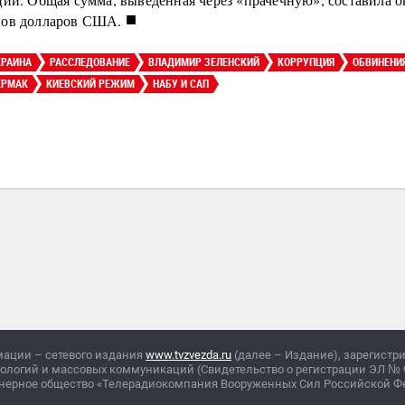
■
ов долларов США.
КРАИНА
РАССЛЕДОВАНИЕ
ВЛАДИМИР ЗЕЛЕНСКИЙ
КОРРУПЦИЯ
ОБВИНЕНИ
ЕРМАК
КИЕВСКИЙ РЕЖИМ
НАБУ И САП
мации – сетевого издания
www.tvzvezda.ru
(далее – Издание), зарегистр
нологий и массовых коммуникаций (Свидетельство о регистрации ЭЛ
№
ционерное общество «Телерадиокомпания Вооруженных Сил Российской 