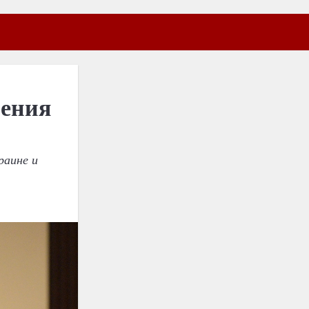
нения
раине и