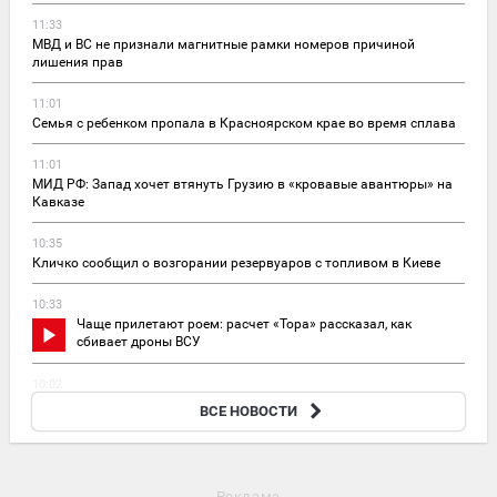
11:33
МВД и ВС не признали магнитные рамки номеров причиной
лишения прав
11:01
Семья с ребенком пропала в Красноярском крае во время сплава
11:01
МИД РФ: Запад хочет втянуть Грузию в «кровавые авантюры» на
Кавказе
10:35
Кличко сообщил о возгорании резервуаров с топливом в Киеве
10:33
Чаще прилетают роем: расчет «Тора» рассказал, как
сбивает дроны ВСУ
10:02
Замглавы Минстроя: жилье в России «даст прикурить» любому
ВСЕ НОВОСТИ
другому
Реклама