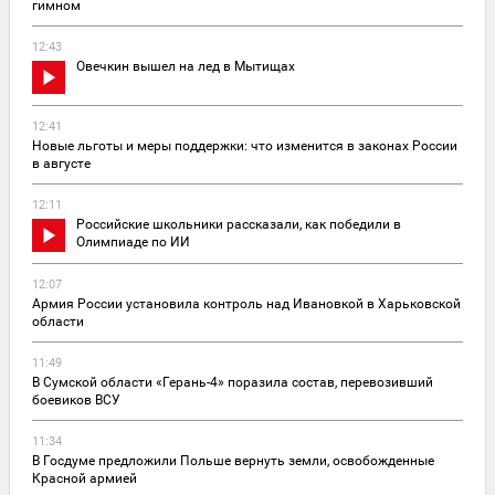
гимном
12:43
Овечкин вышел на лед в Мытищах
12:41
Новые льготы и меры поддержки: что изменится в законах России
в августе
12:11
Российские школьники рассказали, как победили в
Олимпиаде по ИИ
12:07
Армия России установила контроль над Ивановкой в Харьковской
области
11:49
В Сумской области «Герань-4» поразила состав, перевозивший
боевиков ВСУ
11:34
В Госдуме предложили Польше вернуть земли, освобожденные
Красной армией