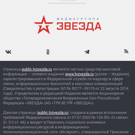
Страница
public.tvzvezda.ru
является частью средства массовой
информации – сетевого издания
www.tvzvezda.ru
(далее – Издание),
зарегистрированного в Федеральной службе по надзору в сфере
связи, информационных технологий и массовых коммуникаций
(Свидетельство о регистрации ЭЛ
№
ФС77–59170 от 22 августа 2014
года). Учредителем и редакцией Издания является Акционерное
общество «Телерадиокомпания Вооруженных Сил Российской
Федерации «ЗВЕЗДА» (АО «ТРК ВС РФ «ЗВЕЗДА»).
Данная страница (
public.tvzvezda.ru
) создана в рамках исполнения
требований Федерального закона от 07.07.2003
№
126-ФЗ «О связи»
(п. 5.3 ст. 46) и входит в Перечень социально значимых
информационных ресурсов в информационно-
телекоммуникационной сети «Интернет», утвержденный Приказом