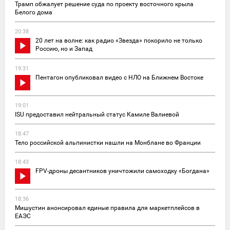
Трамп обжалует решение суда по проекту восточного крыла
Белого дома
20:38
20 лет на волне: как радио «Звезда» покорило не только
Россию, но и Запад
19:31
Пентагон опубликовал видео с НЛО на Ближнем Востоке
19:01
ISU предоставил нейтральный статус Камиле Валиевой
18:47
Тело российской альпинистки нашли на Монблане во Франции
18:43
FPV-дроны десантников уничтожили самоходку «Богдана»
18:36
Мишустин анонсировал единые правила для маркетплейсов в
ЕАЭС