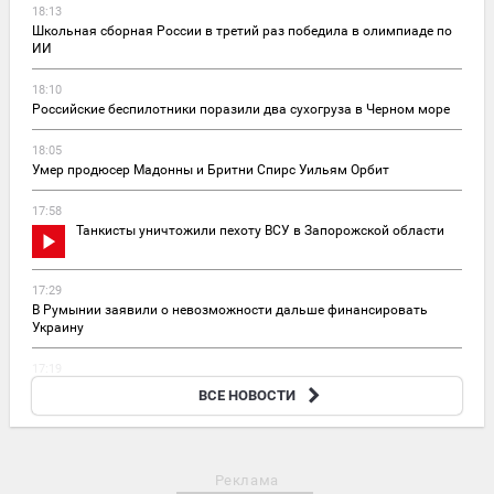
18:13
Школьная сборная России в третий раз победила в олимпиаде по
ИИ
18:10
Российские беспилотники поразили два сухогруза в Черном море
18:05
Умер продюсер Мадонны и Бритни Спирс Уильям Орбит
17:58
Танкисты уничтожили пехоту ВСУ в Запорожской области
17:29
В Румынии заявили о невозможности дальше финансировать
Украину
17:19
«Герани» поразили логистический центр «Рабен Украина» под
ВСЕ НОВОСТИ
Днепропетровском
Реклама