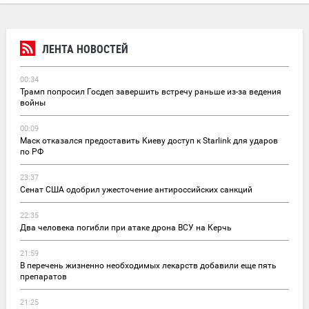
ЛЕНТА НОВОСТЕЙ
00:34
Трамп попросил Госдеп завершить встречу раньше из-за ведения
войны
00:09
Маск отказался предоставить Киеву доступ к Starlink для ударов
по РФ
23:37
Сенат США одобрил ужесточение антироссийских санкций
22:35
Два человека погибли при атаке дрона ВСУ на Керчь
21:59
В перечень жизненно необходимых лекарств добавили еще пять
препаратов
21:25