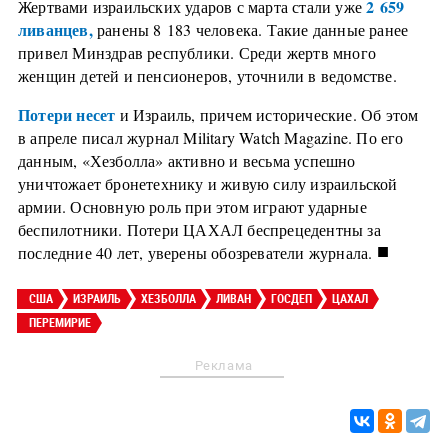
2 659
Жертвами израильских ударов с марта стали уже
ливанцев,
ранены 8 183 человека. Такие данные ранее
привел Минздрав республики. Среди жертв много
женщин детей и пенсионеров, уточнили в ведомстве.
Потери несет
и Израиль, причем исторические. Об этом
в апреле писал журнал Military Watch Magazine. По его
данным, «Хезболла» активно и весьма успешно
уничтожает бронетехнику и живую силу израильской
армии. Основную роль при этом играют ударные
беспилотники. Потери ЦАХАЛ беспрецедентны за
■
последние 40 лет, уверены обозреватели журнала.
США
ИЗРАИЛЬ
ХЕЗБОЛЛА
ЛИВАН
ГОСДЕП
ЦАХАЛ
ПЕРЕМИРИЕ
Реклама