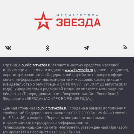
Страница
public.tvzvezda.ru
является частью средства массовой
информации – сетевого издания
www.tvzvezda.ru
(далее – Издание),
зарегистрированного в Федеральной службе по надзору в сфере
связи, информационных технологий и массовых коммуникаций
(Свидетельство о регистрации ЭЛ
№
ФС77–59170 от 22 августа 2014
года). Учредителем и редакцией Издания является Акционерное
общество «Телерадиокомпания Вооруженных Сил Российской
Федерации «ЗВЕЗДА» (АО «ТРК ВС РФ «ЗВЕЗДА»).
Данная страница (
public.tvzvezda.ru
) создана в рамках исполнения
требований Федерального закона от 07.07.2003
№
126-ФЗ «О связи»
(п. 5.3 ст. 46) и входит в Перечень социально значимых
информационных ресурсов в информационно-
телекоммуникационной сети «Интернет», утвержденный Приказом
Минкомсвязи России от 31.03.2020
№
148.