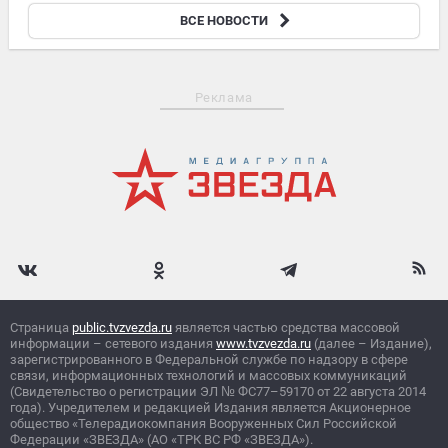
16:38
ВСЕ НОВОСТИ
Массовый сбой произошел в Рунете
Реклама
Страница
public.tvzvezda.ru
является частью средства массовой
информации – сетевого издания
www.tvzvezda.ru
(далее – Издание),
зарегистрированного в Федеральной службе по надзору в сфере
связи, информационных технологий и массовых коммуникаций
(Свидетельство о регистрации ЭЛ
№
ФС77–59170 от 22 августа 2014
года). Учредителем и редакцией Издания является Акционерное
общество «Телерадиокомпания Вооруженных Сил Российской
Федерации «ЗВЕЗДА» (АО «ТРК ВС РФ «ЗВЕЗДА»).