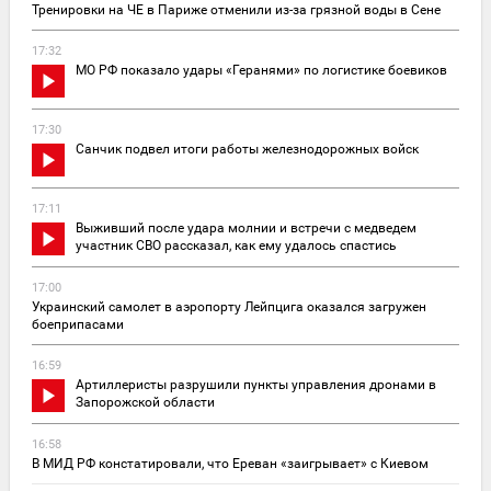
Тренировки на ЧЕ в Париже отменили из-за грязной воды в Сене
17:32
МО РФ показало удары «Геранями» по логистике боевиков
17:30
Санчик подвел итоги работы железнодорожных войск
17:11
Выживший после удара молнии и встречи с медведем
участник СВО рассказал, как ему удалось спастись
17:00
Украинский самолет в аэропорту Лейпцига оказался загружен
боеприпасами
16:59
Артиллеристы разрушили пункты управления дронами в
Запорожской области
16:58
В МИД РФ констатировали, что Ереван «заигрывает» с Киевом