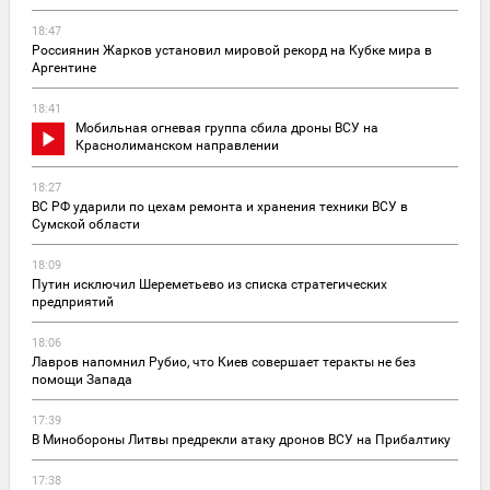
18:47
Россиянин Жарков установил мировой рекорд на Кубке мира в
Аргентине
18:41
Мобильная огневая группа сбила дроны ВСУ на
Краснолиманском направлении
18:27
ВС РФ ударили по цехам ремонта и хранения техники ВСУ в
Сумской области
18:09
Путин исключил Шереметьево из списка стратегических
предприятий
18:06
Лавров напомнил Рубио, что Киев совершает теракты не без
помощи Запада
17:39
В Минобороны Литвы предрекли атаку дронов ВСУ на Прибалтику
17:38