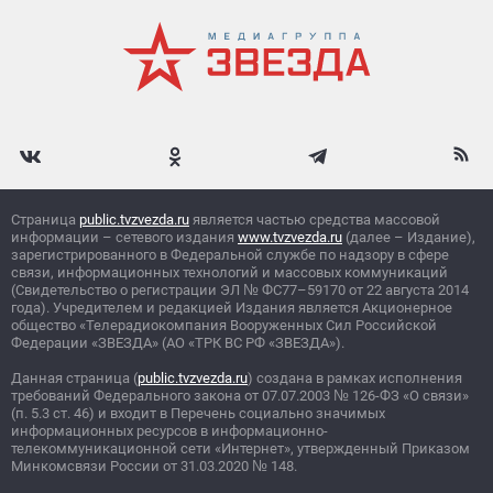
Страница
public.tvzvezda.ru
является частью средства массовой
информации – сетевого издания
www.tvzvezda.ru
(далее – Издание),
зарегистрированного в Федеральной службе по надзору в сфере
связи, информационных технологий и массовых коммуникаций
(Свидетельство о регистрации ЭЛ
№
ФС77–59170 от 22 августа 2014
года). Учредителем и редакцией Издания является Акционерное
общество «Телерадиокомпания Вооруженных Сил Российской
Федерации «ЗВЕЗДА» (АО «ТРК ВС РФ «ЗВЕЗДА»).
Данная страница (
public.tvzvezda.ru
) создана в рамках исполнения
требований Федерального закона от 07.07.2003
№
126-ФЗ «О связи»
(п. 5.3 ст. 46) и входит в Перечень социально значимых
информационных ресурсов в информационно-
телекоммуникационной сети «Интернет», утвержденный Приказом
Минкомсвязи России от 31.03.2020
№
148.