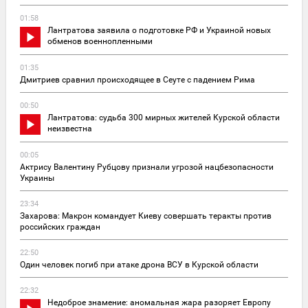
01:58
Лантратова заявила о подготовке РФ и Украиной новых
обменов военнопленными
01:35
Дмитриев сравнил происходящее в Сеуте с падением Рима
00:50
Лантратова: судьба 300 мирных жителей Курской области
неизвестна
00:05
Актрису Валентину Рубцову признали угрозой нацбезопасности
Украины
23:34
Захарова: Макрон командует Киеву совершать теракты против
российских граждан
22:50
Один человек погиб при атаке дрона ВСУ в Курской области
22:32
Недоброе знамение: аномальная жара разоряет Европу