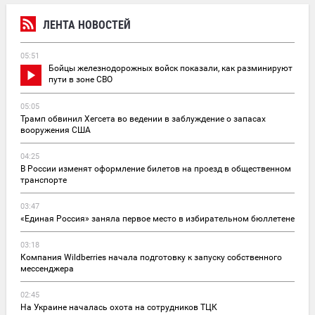
ЛЕНТА НОВОСТЕЙ
05:51
Бойцы железнодорожных войск показали, как разминируют
пути в зоне СВО
05:05
Трамп обвинил Хегсета во ведении в заблуждение о запасах
вооружения США
04:25
В России изменят оформление билетов на проезд в общественном
транспорте
03:47
«Единая Россия» заняла первое место в избирательном бюллетене
03:18
Компания Wildberries начала подготовку к запуску собственного
мессенджера
02:45
На Украине началась охота на сотрудников ТЦК