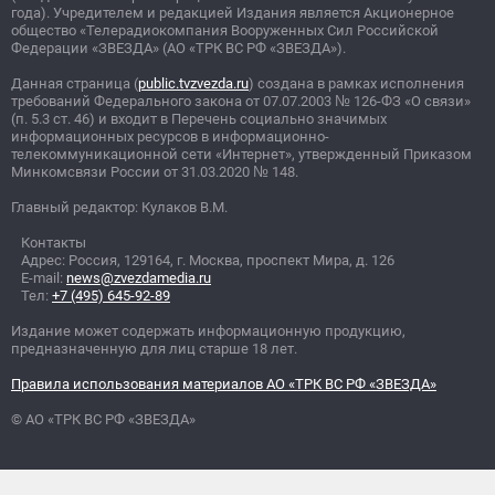
года). Учредителем и редакцией Издания является Акционерное
общество «Телерадиокомпания Вооруженных Сил Российской
Федерации «ЗВЕЗДА» (АО «ТРК ВС РФ «ЗВЕЗДА»).
Данная страница (
public.tvzvezda.ru
) создана в рамках исполнения
требований Федерального закона от 07.07.2003
№
126-ФЗ «О связи»
(п. 5.3 ст. 46) и входит в Перечень социально значимых
информационных ресурсов в информационно-
телекоммуникационной сети «Интернет», утвержденный Приказом
Минкомсвязи России от 31.03.2020
№
148.
Главный редактор: Кулаков В.М.
Контакты
Адрес: Россия, 129164, г. Москва, проспект Мира, д. 126
E-mail:
news@zvezdamedia.ru
Тел:
+7 (495) 645-92-89
Издание может содержать информационную продукцию,
предназначенную для лиц старше 18 лет.
Правила использования материалов АО «ТРК ВС РФ «ЗВЕЗДА»
© АО «ТРК ВС РФ «ЗВЕЗДА»