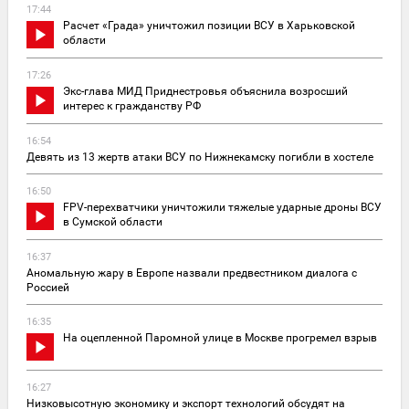
17:44
Расчет «Града» уничтожил позиции ВСУ в Харьковской
области
17:26
Экс-глава МИД Приднестровья объяснила возросший
интерес к гражданству РФ
16:54
Девять из 13 жертв атаки ВСУ по Нижнекамску погибли в хостеле
16:50
FPV-перехватчики уничтожили тяжелые ударные дроны ВСУ
в Сумской области
16:37
Аномальную жару в Европе назвали предвестником диалога с
Россией
16:35
На оцепленной Паромной улице в Москве прогремел взрыв
16:27
Низковысотную экономику и экспорт технологий обсудят на