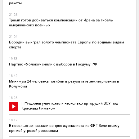
ракеты
21:26
Трамп готов добиваться компенсации от Ирана за гибель
американских военных
21:04
Бородин выиграл золото чемпионата Европы по водным видам
спорта
19:53
Партию «Яблоко» сняли с выборов в Госдуму РФ
18:42
Минимум 24 человека погибли в результате землетрясения в
Колумбии
18:28
FPV-дроны уничтожили несколько арторудий ВСУ под
Красным Лиманом
18:17
В посольстве назвали вопрос журналиста из ФРГ Зеленскому
прямой угрозой россиянам