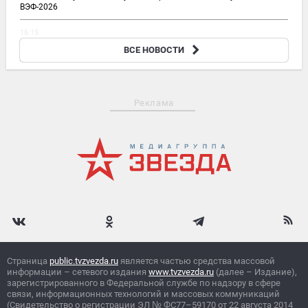
ВЭФ-2026
16:15
Путин признался, что онемел от изумления, впервые выехав
ВСЕ НОВОСТИ
за пределы Ленинграда
Реклама
Страница
public.tvzvezda.ru
является частью средства массовой
информации – сетевого издания
www.tvzvezda.ru
(далее – Издание),
зарегистрированного в Федеральной службе по надзору в сфере
связи, информационных технологий и массовых коммуникаций
(Свидетельство о регистрации ЭЛ
№
ФС77–59170 от 22 августа 2014