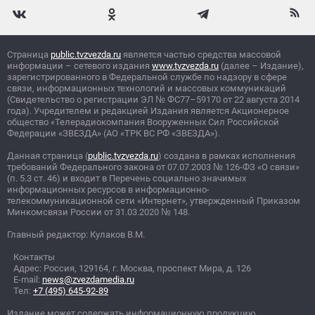
Страница
public.tvzvezda.ru
является частью средства массовой
информации – сетевого издания
www.tvzvezda.ru
(далее – Издание),
зарегистрированного в Федеральной службе по надзору в сфере
связи, информационных технологий и массовых коммуникаций
(Свидетельство о регистрации ЭЛ
№
ФС77–59170 от 22 августа 2014
года). Учредителем и редакцией Издания является Акционерное
общество «Телерадиокомпания Вооруженных Сил Российской
Федерации «ЗВЕЗДА» (АО «ТРК ВС РФ «ЗВЕЗДА»).
Данная страница (
public.tvzvezda.ru
) создана в рамках исполнения
требований Федерального закона от 07.07.2003
№
126-ФЗ «О связи»
(п. 5.3 ст. 46) и входит в Перечень социально значимых
информационных ресурсов в информационно-
телекоммуникационной сети «Интернет», утвержденный Приказом
Минкомсвязи России от 31.03.2020
№
148.
Главный редактор: Кулаков В.М.
Контакты
Адрес: Россия, 129164, г. Москва, проспект Мира, д. 126
E-mail:
news@zvezdamedia.ru
Тел:
+7 (495) 645-92-89
Издание может содержать информационную продукцию,