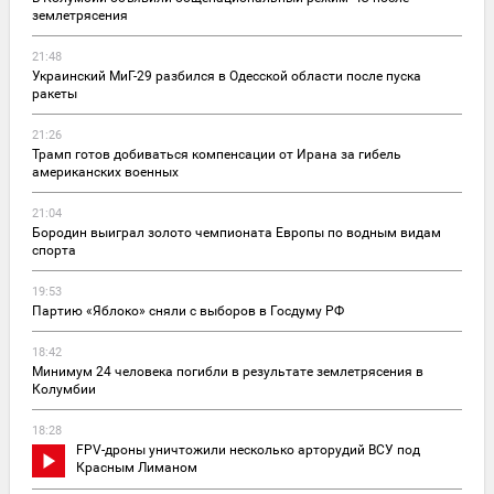
землетрясения
21:48
Украинский МиГ-29 разбился в Одесской области после пуска
ракеты
21:26
Трамп готов добиваться компенсации от Ирана за гибель
американских военных
21:04
Бородин выиграл золото чемпионата Европы по водным видам
спорта
19:53
Партию «Яблоко» сняли с выборов в Госдуму РФ
18:42
Минимум 24 человека погибли в результате землетрясения в
Колумбии
18:28
FPV-дроны уничтожили несколько арторудий ВСУ под
Красным Лиманом