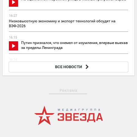
16:27
Низковысотную экономику и экспорт технологий обсудят на
ВЭФ-2026
16:15
Путин признался, что онемел от изумления, впервые выехав
за пределы Ленинграда
16:14
«Наказание либо возмездие»: в МИД РФ осудили вражескую атаку
ВСЕ НОВОСТИ
на Белгород и Нижнекамск
Реклама