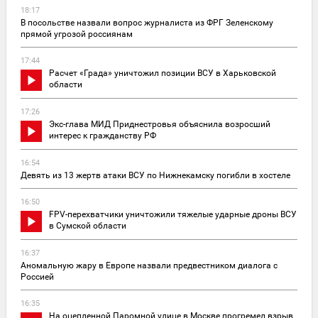
18:17
В посольстве назвали вопрос журналиста из ФРГ Зеленскому
прямой угрозой россиянам
17:44
Расчет «Града» уничтожил позиции ВСУ в Харьковской
области
17:26
Экс-глава МИД Приднестровья объяснила возросший
интерес к гражданству РФ
16:54
Девять из 13 жертв атаки ВСУ по Нижнекамску погибли в хостеле
16:50
FPV-перехватчики уничтожили тяжелые ударные дроны ВСУ
в Сумской области
16:37
Аномальную жару в Европе назвали предвестником диалога с
Россией
16:35
На оцепленной Паромной улице в Москве прогремел взрыв