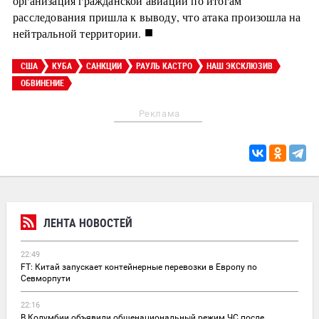
организация гражданской авиации по итогам
расследования пришла к выводу, что атака произошла на
■
нейтральной территории.
США
КУБА
САНКЦИИ
РАУЛЬ КАСТРО
НАШ ЭКСКЛЮЗИВ
ОБВИНЕНИЕ
Реклама
ЛЕНТА НОВОСТЕЙ
22:49
FT: Китай запускает контейнерные перевозки в Европу по
Севморпути
22:16
В Колумбии объявили общенациональный режим ЧС после