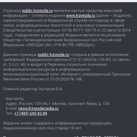
Страница
public.tvzvezda.ru
является частью средства массовой
информации – сетевого издания
www.tvzvezda.ru
(далее – Издание),
зарегистрированного в Федеральной службе по надзору в сфере
связи, информационных технологий и массовых коммуникаций
(Свидетельство о регистрации ЭЛ
№
ФС77–59170 от 22 августа 2014
года). Учредителем и редакцией Издания является Акционерное
общество «Телерадиокомпания Вооруженных Сил Российской
Федерации «ЗВЕЗДА» (АО «ТРК ВС РФ «ЗВЕЗДА»).
Данная страница (
public.tvzvezda.ru
) создана в рамках исполнения
требований Федерального закона от 07.07.2003
№
126-ФЗ «О связи»
(п. 5.3 ст. 46) и входит в Перечень социально значимых
информационных ресурсов в информационно-
телекоммуникационной сети «Интернет», утвержденный Приказом
Минкомсвязи России от 31.03.2020
№
148.
Главный редактор: Кулаков В.М.
Контакты
Адрес: Россия, 129164, г. Москва, проспект Мира, д. 126
E-mail:
news@zvezdamedia.ru
Тел:
+7 (495) 645-92-89
Издание может содержать информационную продукцию,
предназначенную для лиц старше 18 лет.