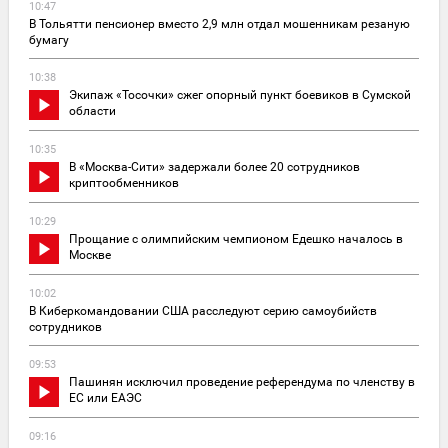
10:47
В Тольятти пенсионер вместо 2,9 млн отдал мошенникам резаную
бумагу
10:38
Экипаж «Тосочки» сжег опорный пункт боевиков в Сумской
области
10:35
В «Москва-Сити» задержали более 20 сотрудников
криптообменников
10:29
Прощание с олимпийским чемпионом Едешко началось в
Москве
10:02
В Киберкомандовании США расследуют серию самоубийств
сотрудников
09:53
Пашинян исключил проведение референдума по членству в
ЕС или ЕАЭС
09:16