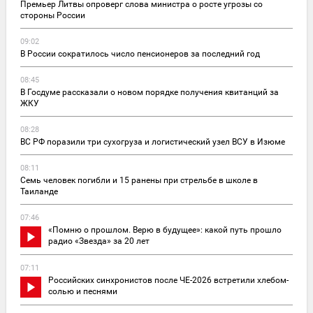
Премьер Литвы опроверг слова министра о росте угрозы со
стороны России
09:02
В России сократилось число пенсионеров за последний год
08:45
В Госдуме рассказали о новом порядке получения квитанций за
ЖКУ
08:28
ВС РФ поразили три сухогруза и логистический узел ВСУ в Изюме
08:11
Семь человек погибли и 15 ранены при стрельбе в школе в
Таиланде
07:46
«Помню о прошлом. Верю в будущее»: какой путь прошло
радио «Звезда» за 20 лет
07:11
Российских синхронистов после ЧЕ-2026 встретили хлебом-
солью и песнями