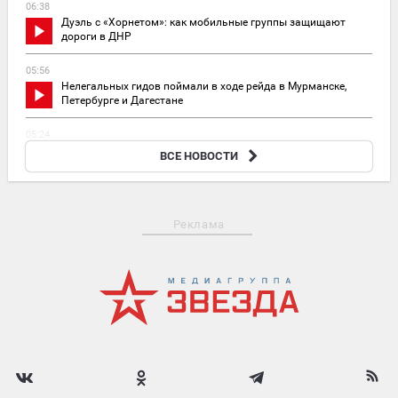
06:38
Дуэль с «Хорнетом»: как мобильные группы защищают
дороги в ДНР
05:56
Нелегальных гидов поймали в ходе рейда в Мурманске,
Петербурге и Дагестане
05:24
Средняя пенсия неработающих граждан превысила 35 тыс. в семи
ВСЕ НОВОСТИ
регионах России
Реклама