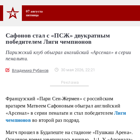
07 августа
пятница
Сафонов стал с «ПСЖ» двукратным
победителем Лиги чемпионов
Парижский клуб обыграл английский «Арсенал» в серии
пенальти.
30 мая 2026, 22:21
Владимир Рубанов
Реклама
Французский «Пари Сен-Жермен» с российским
вратарем Матвеем Сафоновым обыграл английский
Лиги
«Арсенал» в серии пенальти и стал победителем
чемпионов
во второй раз подряд.
Матч прошел в Будапеште на стадионе «Пушкаш Арена».
Основное время завершилось вничью - 1:1. У «Арсенала»