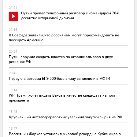
21:21
Путин провел телефонный разговор с командиром 76-й
десантно-штурмовой дивизии
21:15
В Совфеде заявили, что россиянам могут порекомендовать не
посещать Армению
20:54
Путин поручил создать кластер по огранке алмазов в двух
регионах РФ
20:45
Первую в истории ЕГЭ 500-балльницу зачислили в МФТИ
19:14
WP: Трамп хочет видеть Вэнса в качестве кандидата на пост
президента
18:48
Крупнейший нефтепереработчик увеличил закупки сырья из РФ
18:47
Россиянин Жарков установил мировой рекорд на Кубке мира в