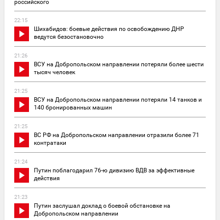
российского
22:15
Шихабидов: боевые действия по освобождению ДНР
ведутся безостановочно
21:26
ВСУ на Добропольском направлении потеряли более шести
тысяч человек
21:25
ВСУ на Добропольском направлении потеряли 14 танков и
140 бронированных машин
21:25
ВС РФ на Добропольском направлении отразили более 71
контратаки
21:24
Путин поблагодарил 76-ю дивизию ВДВ за эффективные
действия
21:23
Путин заслушал доклад о боевой обстановке на
Добропольском направлении