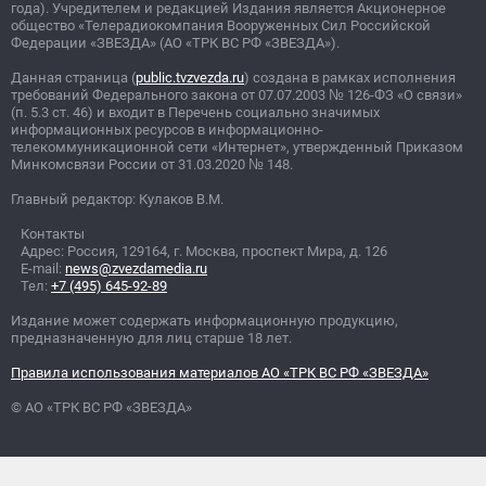
года). Учредителем и редакцией Издания является Акционерное
общество «Телерадиокомпания Вооруженных Сил Российской
Федерации «ЗВЕЗДА» (АО «ТРК ВС РФ «ЗВЕЗДА»).
Данная страница (
public.tvzvezda.ru
) создана в рамках исполнения
требований Федерального закона от 07.07.2003
№
126-ФЗ «О связи»
(п. 5.3 ст. 46) и входит в Перечень социально значимых
информационных ресурсов в информационно-
телекоммуникационной сети «Интернет», утвержденный Приказом
Минкомсвязи России от 31.03.2020
№
148.
Главный редактор: Кулаков В.М.
Контакты
Адрес: Россия, 129164, г. Москва, проспект Мира, д. 126
E-mail:
news@zvezdamedia.ru
Тел:
+7 (495) 645-92-89
Издание может содержать информационную продукцию,
предназначенную для лиц старше 18 лет.
Правила использования материалов АО «ТРК ВС РФ «ЗВЕЗДА»
© АО «ТРК ВС РФ «ЗВЕЗДА»