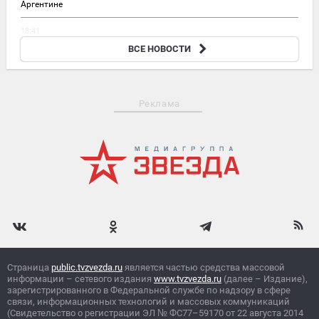
Аргентине
18:41
Мобильная огневая группа сбила дроны ВСУ на
ВСЕ НОВОСТИ
Краснолиманском направлении
Реклама
Страница
public.tvzvezda.ru
является частью средства массовой
информации – сетевого издания
www.tvzvezda.ru
(далее – Издание),
зарегистрированного в Федеральной службе по надзору в сфере
связи, информационных технологий и массовых коммуникаций
(Свидетельство о регистрации ЭЛ
№
ФС77–59170 от 22 августа 2014