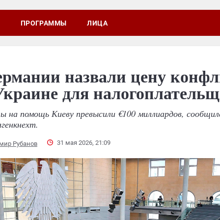
ПРОГРАММЫ
ЛИЦА
ермании назвали цену конф
Украине для налогоплатель
ы на помощь Киеву превысили €100 миллиардов, сообщил
генкнехт.
31 мая 2026, 21:09
мир Рубанов