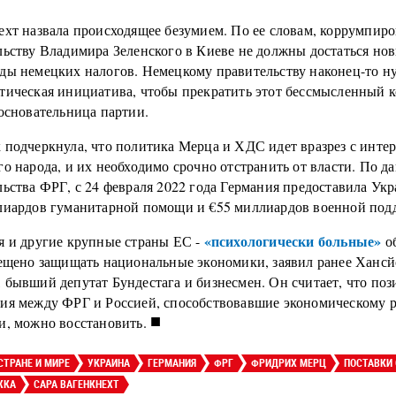
ехт назвала происходящее безумием. По ее словам, коррумпир
льству Владимира Зеленского в Киеве не должны достаться но
ды немецких налогов. Немецкому правительству наконец-то н
тическая инициатива, чтобы прекратить этот бессмысленный 
 основательница партии.
 подчеркнула, что политика Мерца и ХДС идет вразрез с инте
о народа, и их необходимо срочно отстранить от власти. По 
ьства ФРГ, с 24 февраля 2022 года Германия предоставила Укр
лиардов гуманитарной помощи и €55 миллиардов военной под
«психологически больные»
я и другие крупные страны ЕС -
об
рещено защищать национальные экономики, заявил ранее Хансй
 бывший депутат Бундестага и бизнесмен. Он считает, что по
ия между ФРГ и Россией, способствовавшие экономическому р
■
и, можно восстановить.
СТРАНЕ И МИРЕ
УКРАИНА
ГЕРМАНИЯ
ФРГ
ФРИДРИХ МЕРЦ
ПОСТАВКИ
ЖКА
САРА ВАГЕНКНЕХТ