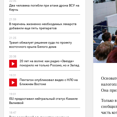
22:35
Два человека погибли при атаке дрона ВСУ на
Керчь
21:59
В перечень жизненно необходимых лекарств
добавили еще пять препаратов
21:25
Трамп обжалует решение суда по проекту
восточного крыла Белого дома
20:38
20 лет на волне: как радио «Звезда»
покорило не только Россию, но и Запад
19:31
Основат
Пентагон опубликовал видео с НЛО на
налогоп
Ближнем Востоке
Она при
19:01
ISU предоставил нейтральный статус Камиле
Только 
Валиевой
сообщил
часть к
18:47