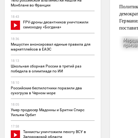
Тело российской альпинистки нашли на
Политик
Монблане во Франции
демокра
18:43
Германи
FPV-дроны десантников уничтожили
поставит
самоходку «Богдана»
18:36
Мишустин анонсировал единые правила для
маркетплейсов в ЕАЭС
18:13
Школьная сборная России в третий раз
победила в олимпиаде по ИИ
18:10
Российские беспилотники поразили два
сухогруза в Черном море
18:05
Умер продюсер Мадонны и Бритни Спирс
Уильям Орбит
17:58
Танкисты уничтожили пехоту ВСУ в
Запорожской области