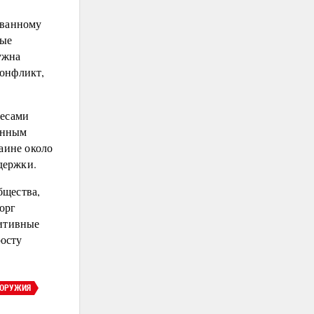
ованному
вые
ужна
конфликт,
ресами
данным
аине около
держки.
щества,
орг
зитивные
осту
 ОРУЖИЯ