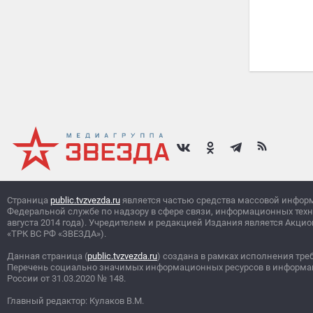
Страница
public.tvzvezda.ru
является частью средства массовой инфор
Федеральной службе по надзору в сфере связи, информационных тех
августа 2014 года). Учредителем и редакцией Издания является Ак
«ТРК ВС РФ «ЗВЕЗДА»).
Данная страница (
public.tvzvezda.ru
) создана в рамках исполнения тре
Перечень социально значимых информационных ресурсов в информа
России от 31.03.2020
№
148.
Главный редактор: Кулаков В.М.