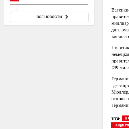
Вагенкн
17:29
В Румынии заявили о невозможности дальше
правите
ВСЕ НОВОСТИ
финансировать Украину
миллиар
диплома
заявила
Политик
немецког
правител
€39 мил
Германи
где зап
Мюллер,
отношен
Германи
В 
ТЕГИ:
ПОДДЕР