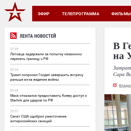
ЭФИР
ТЕЛЕПРОГРАММА
ФИЛЬМЫ
ЛЕНТА НОВОСТЕЙ
В Г
01:09
на 
Литовца задержали за попытку незаконно
пересечь границу с РФ
Затрат
00:34
Сара Ва
Трамп попросил Госдеп завершить встречу
раньше из-за ведения войны
Влади
00:09
Маск отказался предоставить Киеву доступ к
Starlink для ударов по РФ
23:37
Сенат США одобрил ужесточение
антироссийских санкций