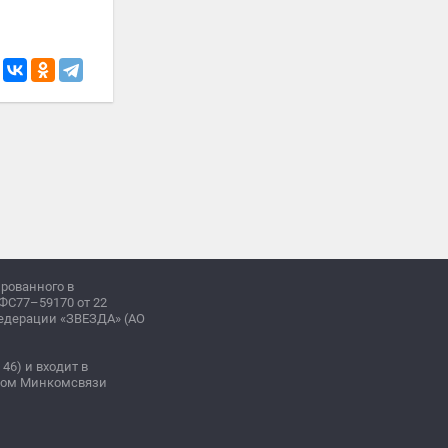
ированного в
ФС77–59170 от 22
Федерации «ЗВЕЗДА» (АО
 46) и входит в
зом Минкомсвязи