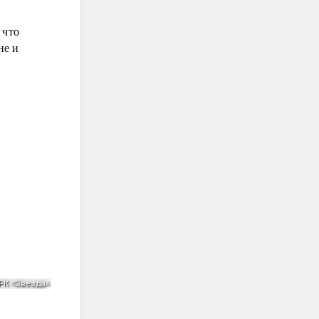
 что
не и