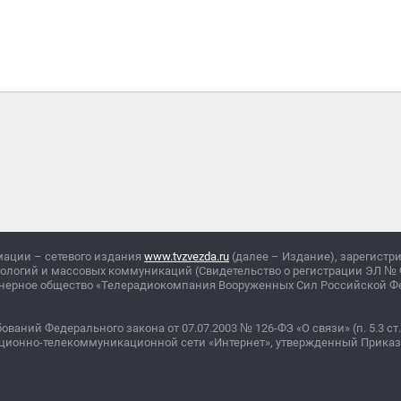
мации – сетевого издания
www.tvzvezda.ru
(далее – Издание), зарегистр
нологий и массовых коммуникаций (Свидетельство о регистрации ЭЛ
№
ционерное общество «Телерадиокомпания Вооруженных Сил Российской 
бований Федерального закона от 07.07.2003
№
126-ФЗ «О связи» (п. 5.3 ст.
ционно-телекоммуникационной сети «Интернет», утвержденный Прика