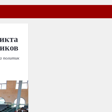
ликта
щиков
а политик