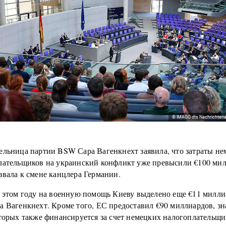
© IMAGO dts Nachrichtena
ельница партии BSW Сара Вагенкнехт заявила, что затраты н
лательщиков на украинский конфликт уже превысили €100 мил
звала к смене канцлера Германии.
в этом году на военную помощь Киеву выделено еще €11 милли
а Вагенкнехт. Кроме того, ЕС предоставил €90 миллиардов, зн
оторых также финансируется за счет немецких налогоплательщи