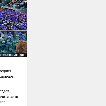
gentur, Global Look Press
емецких
лиардов.
ардов,
ачительная
ков.