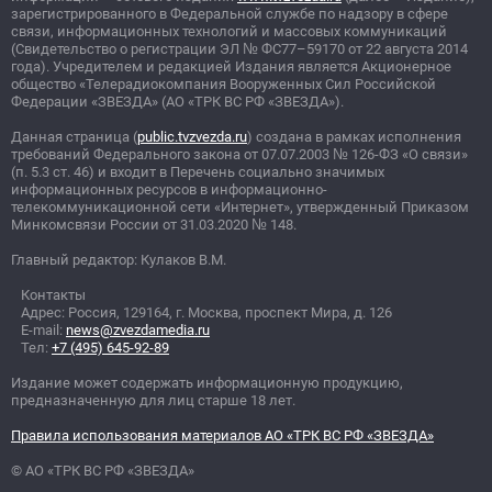
зарегистрированного в Федеральной службе по надзору в сфере
связи, информационных технологий и массовых коммуникаций
(Свидетельство о регистрации ЭЛ
№
ФС77–59170 от 22 августа 2014
года). Учредителем и редакцией Издания является Акционерное
общество «Телерадиокомпания Вооруженных Сил Российской
Федерации «ЗВЕЗДА» (АО «ТРК ВС РФ «ЗВЕЗДА»).
Данная страница (
public.tvzvezda.ru
) создана в рамках исполнения
требований Федерального закона от 07.07.2003
№
126-ФЗ «О связи»
(п. 5.3 ст. 46) и входит в Перечень социально значимых
информационных ресурсов в информационно-
телекоммуникационной сети «Интернет», утвержденный Приказом
Минкомсвязи России от 31.03.2020
№
148.
Главный редактор: Кулаков В.М.
Контакты
Адрес: Россия, 129164, г. Москва, проспект Мира, д. 126
E-mail:
news@zvezdamedia.ru
Тел:
+7 (495) 645-92-89
Издание может содержать информационную продукцию,
предназначенную для лиц старше 18 лет.
Правила использования материалов АО «ТРК ВС РФ «ЗВЕЗДА»
© АО «ТРК ВС РФ «ЗВЕЗДА»