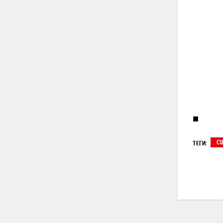
■
С
ТЕГИ: