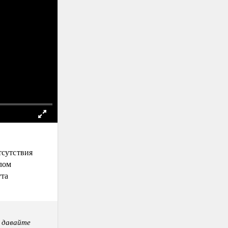
тсутствия
лом
ута
 давайте