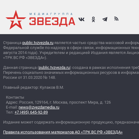
Страница
public.tvzvezda.ru
является частью средства массовой инфор
Федеральной службе по надзору в сфере связи, информационных тех
августа 2014 года). Учредителем и редакцией Издания является Ак
«ТРК ВС РФ «ЗВЕЗДА»).
Данная страница (
public.tvzvezda.ru
) создана в рамках исполнения тре
Перечень социально значимых информационных ресурсов в информа
России от 31.03.2020
№
148.
Главный редактор: Кулаков В.М.
Контакты
Адрес: Россия, 129164, г. Москва, проспект Мира, д. 126
E-mail:
news@zvezdamedia.ru
Тел:
+7 (495) 645-92-89
Издание может содержать информационную продукцию, предназначен
Правила использования материалов АО «ТРК ВС РФ «ЗВЕЗДА»