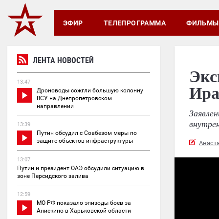
ЭФИР
ТЕЛЕПРОГРАММА
ФИЛЬМЫ
ЛЕНТА НОВОСТЕЙ
Экс
13:47
Ира
Дроноводы сожгли большую колонну
ВСУ на Днепропетровском
направлении
Заявлен
внутре
13:39
Путин обсудил с Совбезом меры по
защите объектов инфраструктуры
Анаст
13:07
Путин и президент ОАЭ обсудили ситуацию в
зоне Персидского залива
12:59
МО РФ показало эпизоды боев за
Анискино в Харьковской области