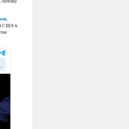
, потому
тов
,
ий США в
ятие