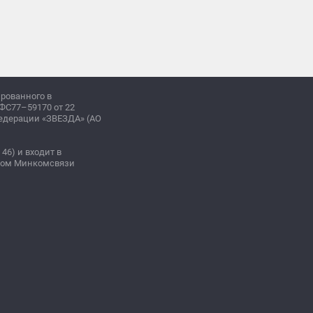
ированного в
ФС77–59170 от 22
Федерации «ЗВЕЗДА» (АО
 46) и входит в
зом Минкомсвязи