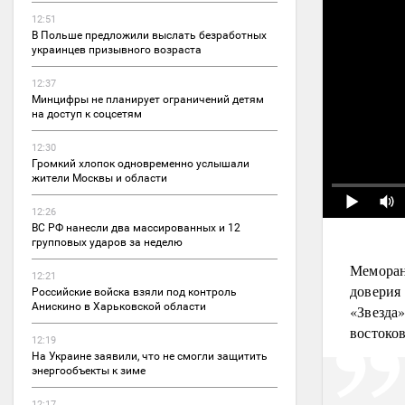
12:51
В Польше предложили выслать безработных
украинцев призывного возраста
12:37
Минцифры не планирует ограничений детям
на доступ к соцсетям
12:30
Громкий хлопок одновременно услышали
жители Москвы и области
12:26
ВС РФ нанесли два массированных и 12
групповых ударов за неделю
Меморан
12:21
доверия 
Российские войска взяли под контроль
Анискино в Харьковской области
«Звезда
востоко
12:19
На Украине заявили, что не смогли защитить
энергообъекты к зиме
12:17