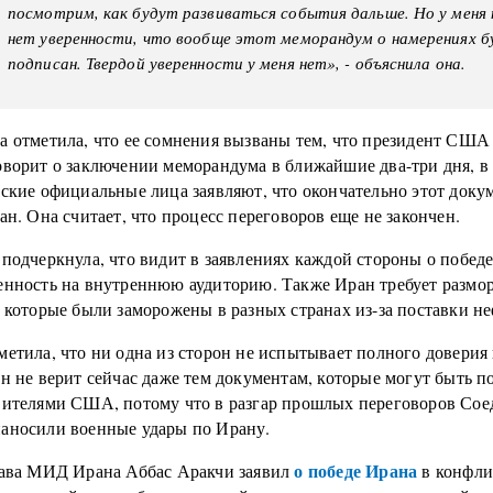
посмотрим, как будут развиваться события дальше. Но у меня 
нет уверенности, что вообще этот меморандум о намерениях б
подписан. Твердой уверенности у меня нет», - объяснила она.
а отметила, что ее сомнения вызваны тем, что президент США
оворит о заключении меморандума в ближайшие два-три дня, в 
нские официальные лица заявляют, что окончательно этот доку
ан. Она считает, что процесс переговоров еще не закончен.
подчеркнула, что видит в заявлениях каждой стороны о побед
енность на внутреннюю аудиторию. Также Иран требует размо
 которые были заморожены в разных странах из-за поставки не
етила, что ни одна из сторон не испытывает полного доверия 
ан не верит сейчас даже тем документам, которые могут быть 
вителями США, потому что в разгар прошлых переговоров Со
аносили военные удары по Ирану.
о победе Ирана
лава МИД Ирана Аббас Аракчи заявил
в конфли