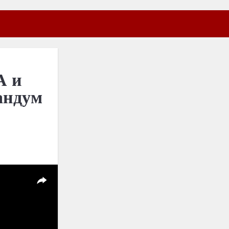
А и
андум