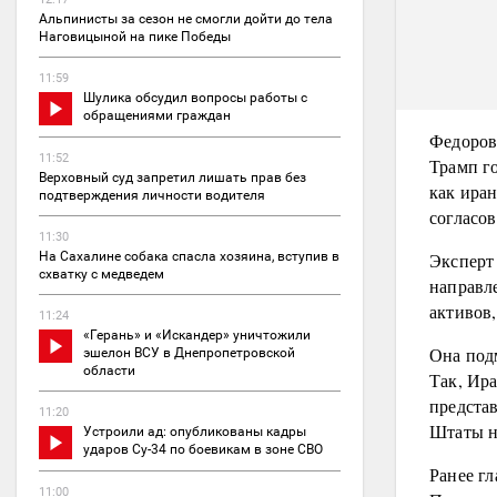
Альпинисты за сезон не смогли дойти до тела
Наговицыной на пике Победы
11:59
Шулика обсудил вопросы работы с
обращениями граждан
Федоров
11:52
Трамп г
Верховный суд запретил лишать прав без
как ира
подтверждения личности водителя
согласов
11:30
Эксперт 
На Сахалине собака спасла хозяина, вступив в
схватку с медведем
направл
активов,
11:24
«Герань» и «Искандер» уничтожили
Она подм
эшелон ВСУ в Днепропетровской
области
Так, Ир
предста
11:20
Штаты н
Устроили ад: опубликованы кадры
ударов Су-34 по боевикам в зоне СВО
Ранее г
11:00