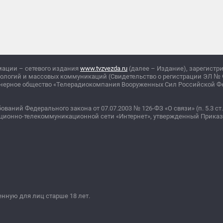
мации – сетевого издания
www.tvzvezda.ru
(далее – Издание), зарегистр
нологий и массовых коммуникаций (Свидетельство о регистрации ЭЛ
№
ционерное общество «Телерадиокомпания Вооруженных Сил Российской 
бований Федерального закона от 07.07.2003
№
126-ФЗ «О связи» (п. 5.3 ст.
ционно-телекоммуникационной сети «Интернет», утвержденный Прика
ную для лиц старше 18 лет.