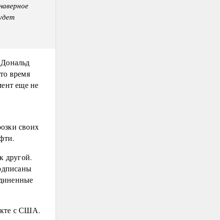
наверное
удет
 Дональд
то время
мент еще не
е
розки своих
фти.
к другой.
подписаны
единенные
кте с США.