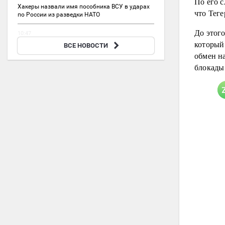
По его 
Хакеры назвали имя пособника ВСУ в ударах
что Тег
по России из разведки НАТО
До этого
10:47
который
В Тольятти пенсионер вместо 2,9 млн отдал
ВСЕ НОВОСТИ
мошенникам резаную бумагу
обмен на
блокады