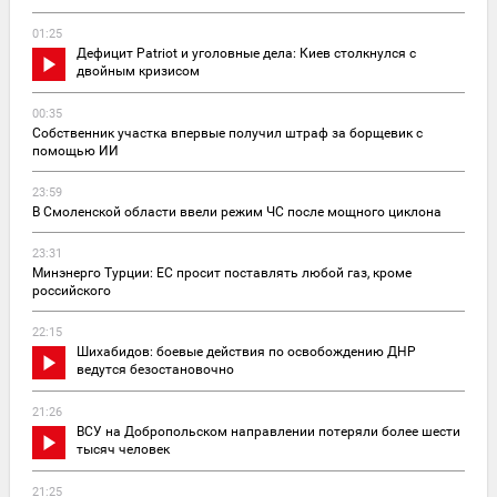
01:25
Дефицит Patriot и уголовные дела: Киев столкнулся с
двойным кризисом
00:35
Собственник участка впервые получил штраф за борщевик с
помощью ИИ
23:59
В Смоленской области ввели режим ЧС после мощного циклона
23:31
Минэнерго Турции: ЕС просит поставлять любой газ, кроме
российского
22:15
Шихабидов: боевые действия по освобождению ДНР
ведутся безостановочно
21:26
ВСУ на Добропольском направлении потеряли более шести
тысяч человек
21:25