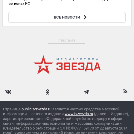
регионах РФ
20:45
ВСЕ НОВОСТИ
Первую в истории ЕГЭ 500-балльницу зачислили в МФТИ
Реклама
Страница
public.tvzvezda.ru
является частью средства массовой
информации – сетевого издания
www.tvzvezda.ru
(далее – Издание),
зарегистрированного в Федеральной службе по надзору в сфере
связи, информационных технологий и массовых коммуникаций
(Свидетельство о регистрации ЭЛ
№
ФС77–59170 от 22 августа 2014
года). Учредителем и редакцией Издания является Акционерное