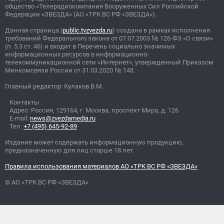
общество «Телерадиокомпания Вооруженных Сил Российской
Федерации «ЗВЕЗДА» (АО «ТРК ВС РФ «ЗВЕЗДА»).
Данная страница (
public.tvzvezda.ru
) создана в рамках исполнения
требований Федерального закона от 07.07.2003
№
126-ФЗ «О связи»
(п. 5.3 ст. 46) и входит в Перечень социально значимых
информационных ресурсов в информационно-
телекоммуникационной сети «Интернет», утвержденный Приказом
Минкомсвязи России от 31.03.2020
№
148.
Главный редактор: Кулаков В.М.
Контакты
Адрес: Россия, 129164, г. Москва, проспект Мира, д. 126
E-mail:
news@zvezdamedia.ru
Тел:
+7 (495) 645-92-89
Издание может содержать информационную продукцию,
предназначенную для лиц старше 18 лет.
Правила использования материалов АО «ТРК ВС РФ «ЗВЕЗДА»
© АО «ТРК ВС РФ «ЗВЕЗДА»