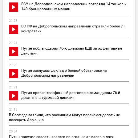
ВСУ на Добропольском направлении потеряли 14 танков и
140 бронированных машин
21:25
ВС РФ на Добропольском направлении отразили более 71
контратаки
21:24
Путин поблагодарил 76-ю дивизию ВДВ за эффективные
действия
21:23
Путин заслушал доклад о боевой обстановке на
Добропольском направлении
21:21
Путин провел телефонный разговор с командиром 76-й
десантно-штурмовой дивизии
21:15
В Совфеде заявили, что россиянам могут порекомендовать не
посещать Армению
20:54
Путин поручил создать кластер по огранке алмазов в двух