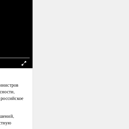
министров
сности,
 российское
ешений,
стную