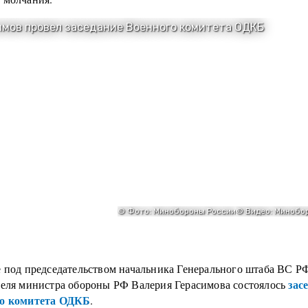
е под председательством начальника Генерального штаба ВС РФ
зас
теля министра обороны РФ Валерия Герасимова состоялось
го комитета ОДКБ
.