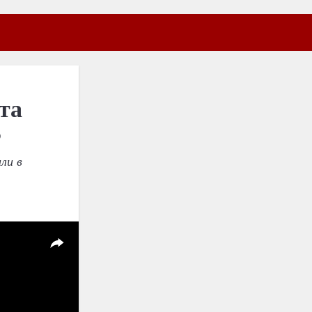
та
Б
ли в