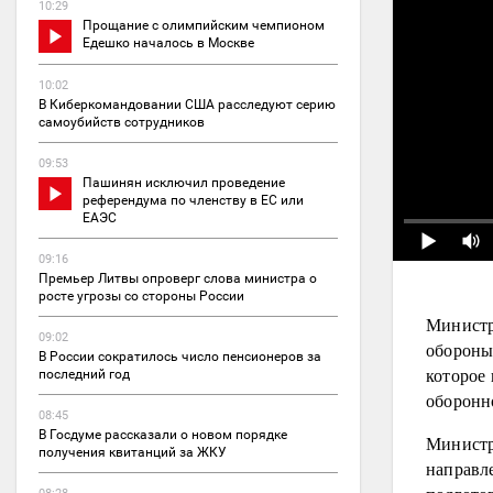
10:29
Прощание с олимпийским чемпионом
Едешко началось в Москве
10:02
В Киберкомандовании США расследуют серию
самоубийств сотрудников
09:53
Пашинян исключил проведение
референдума по членству в ЕС или
ЕАЭС
09:16
Премьер Литвы опроверг слова министра о
росте угрозы со стороны России
Министр
09:02
обороны
В России сократилось число пенсионеров за
которое
последний год
оборонн
08:45
В Госдуме рассказали о новом порядке
Министр
получения квитанций за ЖКУ
направл