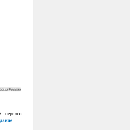
 - первого
едание