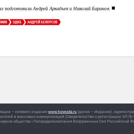
■
л подготовили Андрей Аркадьев и Николай Баранов.
РМИЯ
ОДКБ
АНДРЕЙ БЕЛОУСОВ
мации – сетевого издания
www.tvzvezda.ru
(далее – Издание), зарегистр
нологий и массовых коммуникаций (Свидетельство о регистрации ЭЛ
№
ционерное общество «Телерадиокомпания Вооруженных Сил Российской 