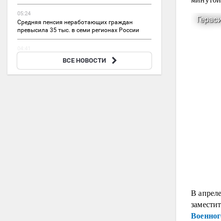
05:24
Средняя пенсия неработающих граждан
превысила 35 тыс. в семи регионах России
04:41
США впервые за 40 лет сократили импорт
ВСЕ НОВОСТИ
нефти из Саудовской Аравии до нуля
В апрел
замести
Военно