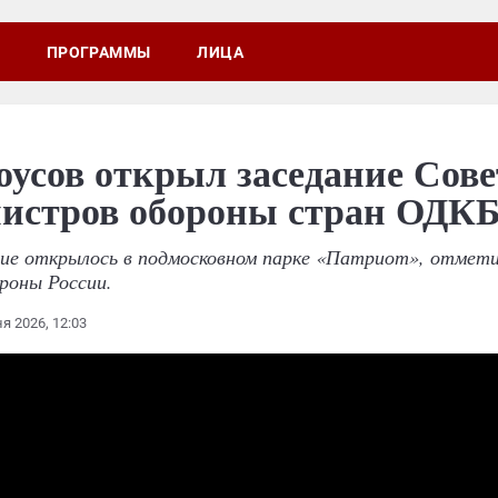
ПРОГРАММЫ
ЛИЦА
оусов открыл заседание Сове
истров обороны стран ОДК
ние открылось в подмосковном парке «Патриот», отмети
роны России.
я 2026, 12:03