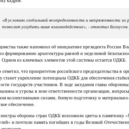
вку кадров.
«В условиях глобальной неопределенности и напряженности их 
позволит углубить наше взаимодействие», - отметил Белоусов.
едомства также напомнил об инициативе президента России В
по формированию архитектуры равной и неделимой безопасно
. Одним из ключевых элементов этой системы остается ОДКБ.
 отметил, что приоритетом российского председательства в ор
ду станет укрепление потенциала ОДКБ для обеспечения стаби
ости государств-участников. В ходе заседания главы оборонны
вызовы и угрозы в зоне ответственности организации, вопрос
ния коллективными силами, боевую подготовку и материально
кое обеспечение.
инистры обороны стран ОДКБ возложили цветы к памятнику 
елей» и почтили память погибших в годы Великой Отечестве
 молчания.