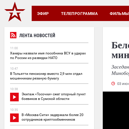
ЭФИР
ТЕЛЕПРОГРАММА
ФИЛЬМЫ
ЛЕНТА НОВОСТЕЙ
Бел
11:00
мин
Хакеры назвали имя пособника ВСУ в ударах
по России из разведки НАТО
Заседа
10:47
Минобо
В Тольятти пенсионер вместо 2,9 млн отдал
мошенникам резаную бумагу
03 июн
10:38
Экипаж «Тосочки» сжег опорный пункт
боевиков в Сумской области
10:35
В «Москва-Сити» задержали более 20
сотрудников криптообменников