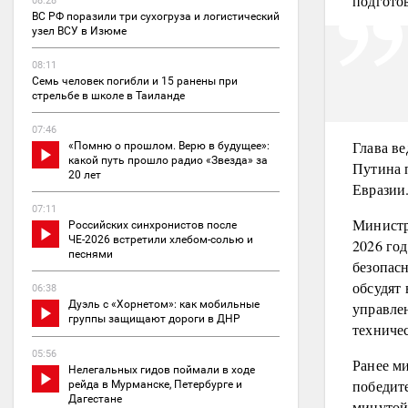
подгото
08:28
ВС РФ поразили три сухогруза и логистический
узел ВСУ в Изюме
08:11
Семь человек погибли и 15 ранены при
стрельбе в школе в Таиланде
07:46
Глава в
«Помню о прошлом. Верю в будущее»:
какой путь прошло радио «Звезда» за
Путина 
20 лет
Евразии
07:11
Министр
Российских синхронистов после
ЧЕ-2026 встретили хлебом-солью и
2026 го
песнями
безопасн
обсудят 
06:38
Дуэль с «Хорнетом»: как мобильные
управле
группы защищают дороги в ДНР
техничес
05:56
Ранее м
Нелегальных гидов поймали в ходе
победит
рейда в Мурманске, Петербурге и
Дагестане
минутой