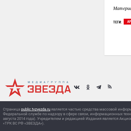
Материа
А
ТЕГИ:
Страница
public.tvzvezda.ru
является частью средства массовой инфор
Федеральной службе по надзору в сфере связи, информационных тех
августа 2014 года). Учредителем и редакцией Издания является Ак
«ТРК ВС РФ «ЗВЕЗДА»).