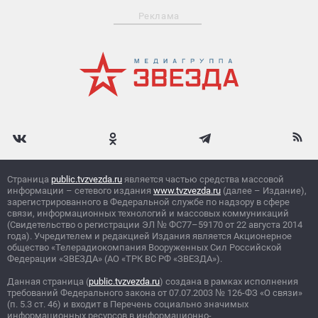
Реклама
Страница
public.tvzvezda.ru
является частью средства массовой
информации – сетевого издания
www.tvzvezda.ru
(далее – Издание),
зарегистрированного в Федеральной службе по надзору в сфере
связи, информационных технологий и массовых коммуникаций
(Свидетельство о регистрации ЭЛ
№
ФС77–59170 от 22 августа 2014
года). Учредителем и редакцией Издания является Акционерное
общество «Телерадиокомпания Вооруженных Сил Российской
Федерации «ЗВЕЗДА» (АО «ТРК ВС РФ «ЗВЕЗДА»).
Данная страница (
public.tvzvezda.ru
) создана в рамках исполнения
требований Федерального закона от 07.07.2003
№
126-ФЗ «О связи»
(п. 5.3 ст. 46) и входит в Перечень социально значимых
информационных ресурсов в информационно-