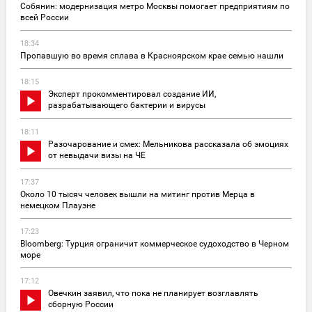
Собянин: модернизация метро Москвы помогает предприятиям по
всей России
18:34
Пропавшую во время сплава в Красноярском крае семью нашли
18:15
Эксперт прокомментировал создание ИИ,
разрабатывающего бактерии и вирусы
18:11
Разочарование и смех: Мельникова рассказала об эмоциях
от невыдачи визы на ЧЕ
17:37
Около 10 тысяч человек вышли на митинг против Мерца в
немецком Плауэне
17:23
Bloomberg: Турция ограничит коммерческое судоходство в Черном
море
17:12
Овечкин заявил, что пока не планирует возглавлять
сборную России