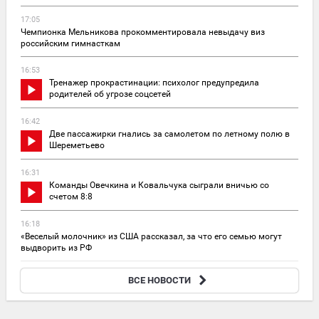
17:05
Чемпионка Мельникова прокомментировала невыдачу виз
российским гимнасткам
16:53
Тренажер прокрастинации: психолог предупредила
родителей об угрозе соцсетей
16:42
Две пассажирки гнались за самолетом по летному полю в
Шереметьево
16:31
Команды Овечкина и Ковальчука сыграли вничью со
счетом 8:8
16:18
«Веселый молочник» из США рассказал, за что его семью могут
выдворить из РФ
15:53
ВСЕ НОВОСТИ
Доходность трехмесячных депозитов в России достигла 13,76%