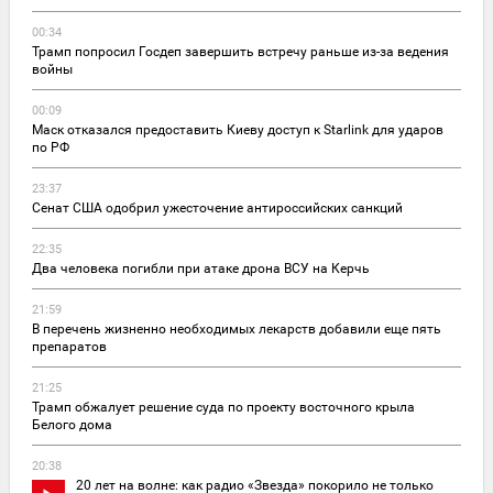
00:34
Трамп попросил Госдеп завершить встречу раньше из-за ведения
войны
00:09
Маск отказался предоставить Киеву доступ к Starlink для ударов
по РФ
23:37
Сенат США одобрил ужесточение антироссийских санкций
22:35
Два человека погибли при атаке дрона ВСУ на Керчь
21:59
В перечень жизненно необходимых лекарств добавили еще пять
препаратов
21:25
Трамп обжалует решение суда по проекту восточного крыла
Белого дома
20:38
20 лет на волне: как радио «Звезда» покорило не только