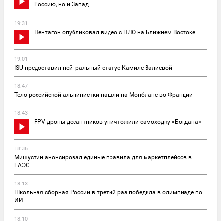
Россию, но и Запад
19:31
Пентагон опубликовал видео с НЛО на Ближнем Востоке
19:01
ISU предоставил нейтральный статус Камиле Валиевой
18:47
Тело российской альпинистки нашли на Монблане во Франции
18:43
FPV-дроны десантников уничтожили самоходку «Богдана»
18:36
Мишустин анонсировал единые правила для маркетплейсов в
ЕАЭС
18:13
Школьная сборная России в третий раз победила в олимпиаде по
ИИ
18:10