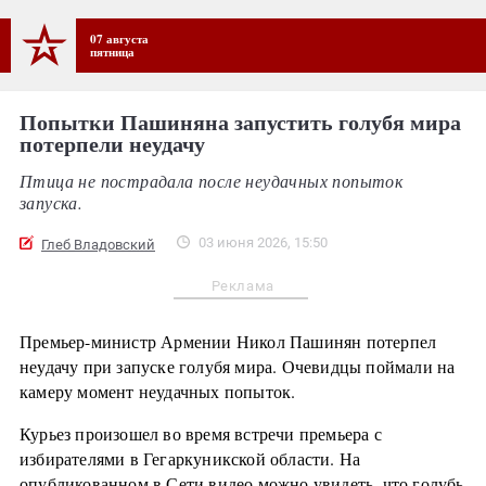
07 августа
пятница
Попытки Пашиняна запустить голубя мира
потерпели неудачу
Птица не пострадала после неудачных попыток
запуска.
03 июня 2026, 15:50
Глеб Владовский
Реклама
Премьер-министр Армении Никол Пашинян потерпел
неудачу при запуске голубя мира. Очевидцы поймали на
камеру момент неудачных попыток.
Курьез произошел во время встречи премьера с
избирателями в Гегаркуникской области. На
опубликованном в Сети видео можно увидеть, что голубь