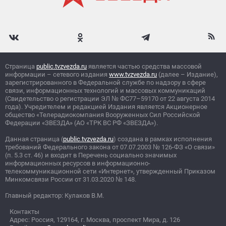
Страница
public.tvzvezda.ru
является частью средства массовой
информации – сетевого издания
www.tvzvezda.ru
(далее – Издание),
зарегистрированного в Федеральной службе по надзору в сфере
связи, информационных технологий и массовых коммуникаций
(Свидетельство о регистрации ЭЛ
№
ФС77–59170 от 22 августа 2014
года). Учредителем и редакцией Издания является Акционерное
общество «Телерадиокомпания Вооруженных Сил Российской
Федерации «ЗВЕЗДА» (АО «ТРК ВС РФ «ЗВЕЗДА»).
Данная страница (
public.tvzvezda.ru
) создана в рамках исполнения
требований Федерального закона от 07.07.2003
№
126-ФЗ «О связи»
(п. 5.3 ст. 46) и входит в Перечень социально значимых
информационных ресурсов в информационно-
телекоммуникационной сети «Интернет», утвержденный Приказом
Минкомсвязи России от 31.03.2020
№
148.
Главный редактор: Кулаков В.М.
Контакты
Адрес: Россия, 129164, г. Москва, проспект Мира, д. 126