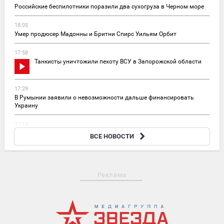
Российские беспилотники поразили два сухогруза в Черном море
18:05
Умер продюсер Мадонны и Бритни Спирс Уильям Орбит
17:58
Танкисты уничтожили пехоту ВСУ в Запорожской области
17:29
В Румынии заявили о невозможности дальше финансировать
Украину
17:19
«Герани» поразили логистический центр «Рабен Украина» под
ВСЕ НОВОСТИ
Днепропетровском
Реклама