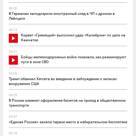
06:50
В Германии заподозрили иностранный след в ЧП с дроном в
Лейпциге
06:13
Корвет «Гремящий» выполнил удар «Калибром» по цели на
Камчатке
05:51
Бойцы железнодорожных войск показали, как разминируют
пути в зоне СВО
05:05
Трамп обвинил Хегсета во введении в заблуждение о запасах
вооружения США
04:25
В России изменят оформление билетов на проезд в общественном
транспорте
03:47
«Единая Россия» заняла первое место в избирательном бюллетене
03:18