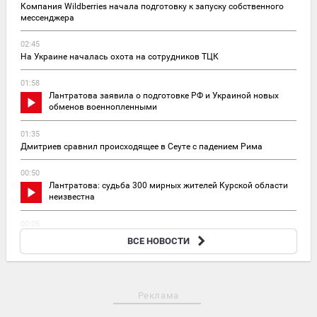
Компания Wildberries начала подготовку к запуску собственного
мессенджера
02:45
На Украине началась охота на сотрудников ТЦК
01:58
Лантратова заявила о подготовке РФ и Украиной новых
обменов военнопленными
01:35
Дмитриев сравнил происходящее в Сеуте с падением Рима
00:50
Лантратова: судьба 300 мирных жителей Курской области
неизвестна
00:05
Актрису Валентину Рубцову признали угрозой нацбезопасности
ВСЕ НОВОСТИ
Украины
Реклама