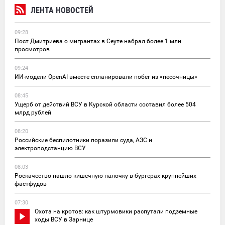
ЛЕНТА НОВОСТЕЙ
09:28
Пост Дмитриева о мигрантах в Сеуте набрал более 1 млн
просмотров
09:24
ИИ-модели OpenAI вместе спланировали побег из «песочницы»
08:45
Ущерб от действий ВСУ в Курской области составил более 504
млрд рублей
08:20
Российские беспилотники поразили суда, АЗС и
электроподстанцию ВСУ
08:03
Роскачество нашло кишечную палочку в бургерах крупнейших
фастфудов
07:30
Охота на кротов: как штурмовики распутали подземные
ходы ВСУ в Зарнице