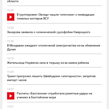
области
15:49
В группировке «Запад» нашли «ключики» к ликвидации
тяжелых коптеров ВСУ
15:35
Захарова заявила о «клинической» русофобии Навроцкого
15:29
В Молдавии ожидают отключений электричества из-за обмеления
Дуная
15:19
Жительница Норвегии села в тюрьму из-за имени ребенка
15:05
Трамп пригрозил лишить Швейцарию «элитарности», запретив
импорт часов
14:57
Расчеты «Бастионов» отработали ракетные удары на
учениях в Балтийском море
14:37