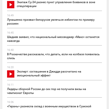
Экипаж Су-34 разнес пункт управления боевиков в зоне
спецоперации
16:49
Лукашенко призвал белорусов увлечься избингом по примеру
россиян
16:45
Шадаев заявил, что национальный мессенджер «Макс» останется
навсегда
16:40
В Роскачестве рассказали, что делать, если на колбасе появилась
слизь
16:20
Эксперт: соглашение в Джидде рассчитано на
эмоциональный эффект
16:11
Лидеры сборной России до сих пор не получили визы на
чемпионат Европы
16:06
«Герань» разнесла склад с военным имуществом в Сумской