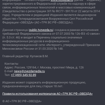
зарегистрированного в Федеральной службе по надзору в сфере
связи, информационных технологий и массовых коммуникаций
(Свидетельство о регистрации ЭЛ
№
ФС77–59170 от 22 августа 2014
года). Учредителем и редакцией Издания является Акционерное
общество «Телерадиокомпания Вооруженных Сил Российской
Федерации «ЗВЕЗДА» (АО «ТРК ВС РФ «ЗВЕЗДА»).
Данная страница (
public.tvzvezda.ru
) создана в рамках исполнения
требований Федерального закона от 07.07.2003
№
126-ФЗ «О связи»
(п. 5.3 ст. 46) и входит в Перечень социально значимых
информационных ресурсов в информационно-
телекоммуникационной сети «Интернет», утвержденный Приказом
Минкомсвязи России от 31.03.2020
№
148.
Главный редактор: Кулаков В.М.
Контакты
Адрес: Россия, 129164, г. Москва, проспект Мира, д. 126
E-mail:
news@zvezdamedia.ru
Тел:
+7 (495) 645-92-89
Издание может содержать информационную продукцию,
предназначенную для лиц старше 18 лет.
Правила использования материалов АО «ТРК ВС РФ «ЗВЕЗДА»
© АО «ТРК ВС РФ «ЗВЕЗДА»