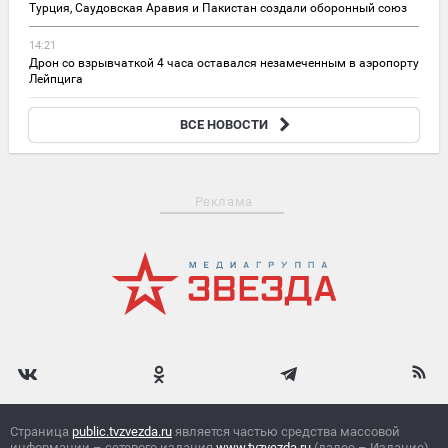
Турция, Саудовская Аравия и Пакистан создали оборонный союз
14:21
Дрон со взрывчаткой 4 часа оставался незамеченным в аэропорту
Лейпцига
14:18
ВСЕ НОВОСТИ
FT: Евросоюз не хочет принимать Украину из-за уровня коррупции
Реклама
Страница
public.tvzvezda.ru
является частью средства массовой
информации – сетевого издания
www.tvzvezda.ru
(далее – Издание),