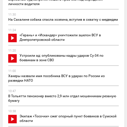
личности водителя
11:30
На Сахалине собака спасла хозяина, вступив в схватку с медведем
11:24
«Герань» и «Искандер» уничтожили эшелон ВСУ в
Днепропетровской области
11:20
Устроили ад: опубликованы кадры ударов Су-34 по
боевикам в зоне СВО
11:00
Хакеры назвали имя пособника ВСУ в ударах по России из
разведки НАТО
10:47
В Тольятти пенсионер вместо 2,9 млн отдал мошенникам резаную
бумагу
10:38
Экипаж «Тосочки» сжег опорный пункт боевиков в Сумской
области