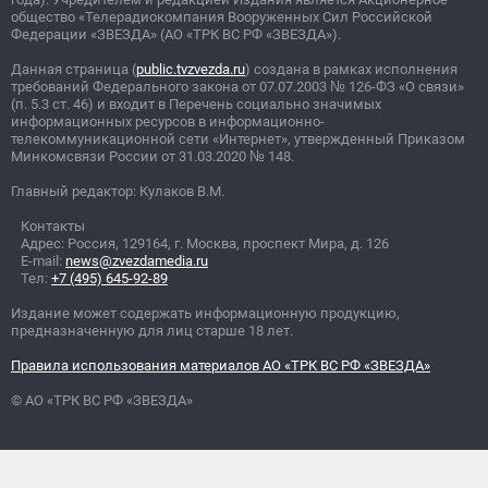
общество «Телерадиокомпания Вооруженных Сил Российской
Федерации «ЗВЕЗДА» (АО «ТРК ВС РФ «ЗВЕЗДА»).
Данная страница (
public.tvzvezda.ru
) создана в рамках исполнения
требований Федерального закона от 07.07.2003
№
126-ФЗ «О связи»
(п. 5.3 ст. 46) и входит в Перечень социально значимых
информационных ресурсов в информационно-
телекоммуникационной сети «Интернет», утвержденный Приказом
Минкомсвязи России от 31.03.2020
№
148.
Главный редактор: Кулаков В.М.
Контакты
Адрес: Россия, 129164, г. Москва, проспект Мира, д. 126
E-mail:
news@zvezdamedia.ru
Тел:
+7 (495) 645-92-89
Издание может содержать информационную продукцию,
предназначенную для лиц старше 18 лет.
Правила использования материалов АО «ТРК ВС РФ «ЗВЕЗДА»
© АО «ТРК ВС РФ «ЗВЕЗДА»