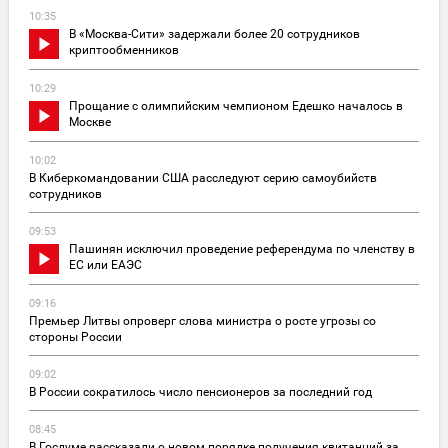
10:35
В «Москва-Сити» задержали более 20 сотрудников
криптообменников
10:29
Прощание с олимпийским чемпионом Едешко началось в
Москве
10:02
В Киберкомандовании США расследуют серию самоубийств
сотрудников
09:53
Пашинян исключил проведение референдума по членству в
ЕС или ЕАЭС
09:16
Премьер Литвы опроверг слова министра о росте угрозы со
стороны России
09:02
В России сократилось число пенсионеров за последний год
08:45
В Госдуме рассказали о новом порядке получения квитанций за