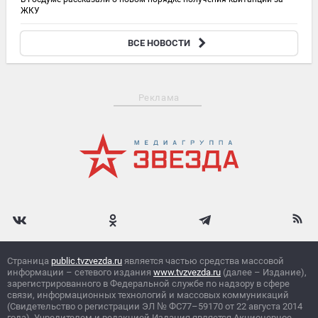
ЖКУ
08:28
ВСЕ НОВОСТИ
ВС РФ поразили три сухогруза и логистический узел ВСУ в Изюме
Реклама
Страница
public.tvzvezda.ru
является частью средства массовой
информации – сетевого издания
www.tvzvezda.ru
(далее – Издание),
зарегистрированного в Федеральной службе по надзору в сфере
связи, информационных технологий и массовых коммуникаций
(Свидетельство о регистрации ЭЛ
№
ФС77–59170 от 22 августа 2014
года). Учредителем и редакцией Издания является Акционерное