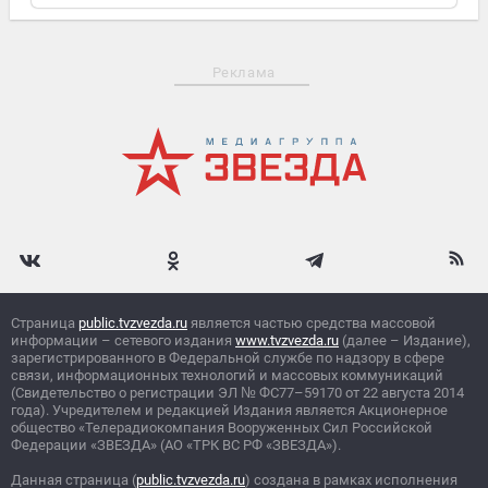
Реклама
Страница
public.tvzvezda.ru
является частью средства массовой
информации – сетевого издания
www.tvzvezda.ru
(далее – Издание),
зарегистрированного в Федеральной службе по надзору в сфере
связи, информационных технологий и массовых коммуникаций
(Свидетельство о регистрации ЭЛ
№
ФС77–59170 от 22 августа 2014
года). Учредителем и редакцией Издания является Акционерное
общество «Телерадиокомпания Вооруженных Сил Российской
Федерации «ЗВЕЗДА» (АО «ТРК ВС РФ «ЗВЕЗДА»).
Данная страница (
public.tvzvezda.ru
) создана в рамках исполнения