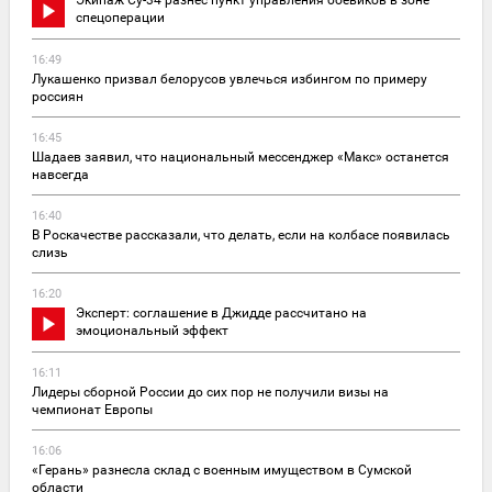
спецоперации
16:49
Лукашенко призвал белорусов увлечься избингом по примеру
россиян
16:45
Шадаев заявил, что национальный мессенджер «Макс» останется
навсегда
16:40
В Роскачестве рассказали, что делать, если на колбасе появилась
слизь
16:20
Эксперт: соглашение в Джидде рассчитано на
эмоциональный эффект
16:11
Лидеры сборной России до сих пор не получили визы на
чемпионат Европы
16:06
«Герань» разнесла склад с военным имуществом в Сумской
области