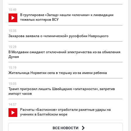
15:49
В группировке «Запад» нашли «ключики» к ликвидации
тяжелых коптеров ВСУ
15:35
Захарова заявила о «клинической» русофобии Навроцкого
15:29
В Молдавии ожидают отключений электричества из-за обмеления
Дуная
15:19
Жительница Норвегии села в тюрьму из-за имени ребенка
15:05
Трамп пригрозил лишить Швейцарию «элитарности», запретив
импорт часов
14:57
Расчеты «Бастионов» отработали ракетные удары на
учениях в Балтийском море
14:37
ВСЕ НОВОСТИ
Турция, Саудовская Аравия и Пакистан создали оборонный союз