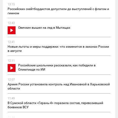
13:15
Российских скейтбордистов допустили до выступлений с флагом и
гимном
12:43
Овечкин вышел на лед в Мытищах
12:41
Новые льготы и меры поддержки: что изменится в законах России
в августе
12:11
Российские школьники рассказали, как победили в
Олимпиаде по ИИ
12:07
Армия России установила контроль над Ивановкой в Харьковской
области
11:49
В Сумской области «Герань-4» поразила состав, перевозивший
боевиков ВСУ
11:34