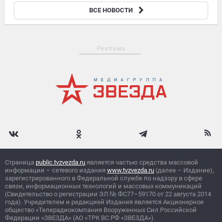
В Госдуме предложили Польше вернуть земли, освобожденные
ВСЕ НОВОСТИ
Красной армией
Реклама
Страница
public.tvzvezda.ru
является частью средства массовой
информации – сетевого издания
www.tvzvezda.ru
(далее – Издание),
зарегистрированного в Федеральной службе по надзору в сфере
связи, информационных технологий и массовых коммуникаций
(Свидетельство о регистрации ЭЛ
№
ФС77–59170 от 22 августа 2014
года). Учредителем и редакцией Издания является Акционерное
общество «Телерадиокомпания Вооруженных Сил Российской
Федерации «ЗВЕЗДА» (АО «ТРК ВС РФ «ЗВЕЗДА»).