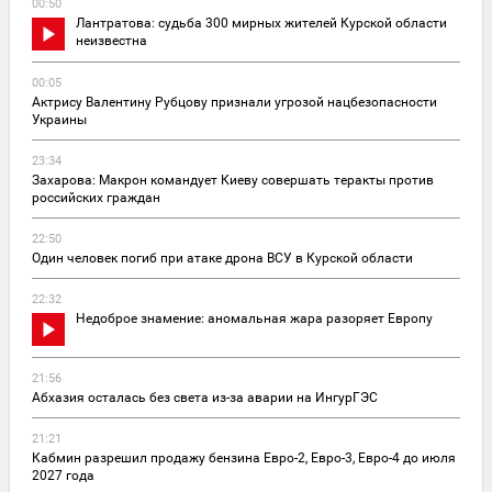
00:50
Лантратова: судьба 300 мирных жителей Курской области
неизвестна
00:05
Актрису Валентину Рубцову признали угрозой нацбезопасности
Украины
23:34
Захарова: Макрон командует Киеву совершать теракты против
российских граждан
22:50
Один человек погиб при атаке дрона ВСУ в Курской области
22:32
Недоброе знамение: аномальная жара разоряет Европу
21:56
Абхазия осталась без света из-за аварии на ИнгурГЭС
21:21
Кабмин разрешил продажу бензина Евро-2, Евро-3, Евро-4 до июля
2027 года