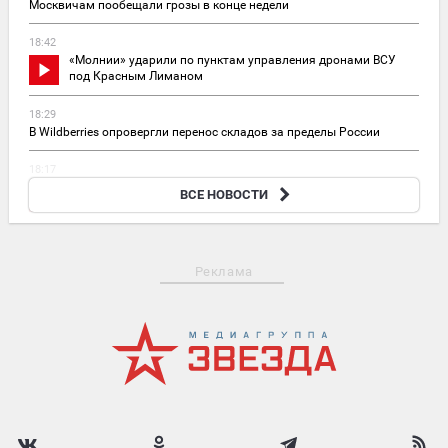
Москвичам пообещали грозы в конце недели
18:42
«Молнии» ударили по пунктам управления дронами ВСУ
под Красным Лиманом
18:29
В Wildberries опровергли перенос складов за пределы России
18:17
Пожар в ЦНИИмаш в Королеве локализовали
ВСЕ НОВОСТИ
Реклама