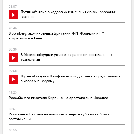
21:07
Путин объявил о кадровых изменениях в Минобороны:
главное
20:46
Bloomberg: экс-чиновники Британии, ФРГ, Франции и РФ
встретились в Вене
20:39
В Москве обсудили ускорение развития специальных
технологий
19:58
Путин обсудил с Памфиловой подготовку к предстоящим
выборам в Госдуму
19:23
Российского писателя Кирпиченка арестовали в Израиле
18:57
Россияне в Паттайе назвали свою версию убийства брата и
сестры из РФ
18:55