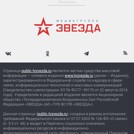
Реклама
Страница
public.tvzvezda.ru
является частью средства массовой
информации – сетевого издания
www.tvzvezda.ru
(далее – Издание),
зарегистрированного в Федеральной службе по надзору в сфере
связи, информационных технологий и массовых коммуникаций
(Свидетельство о регистрации ЭЛ
№
ФС77–59170 от 22 августа 2014
года). Учредителем и редакцией Издания является Акционерное
общество «Телерадиокомпания Вооруженных Сил Российской
Федерации «ЗВЕЗДА» (АО «ТРК ВС РФ «ЗВЕЗДА»).
Данная страница (
public.tvzvezda.ru
) создана в рамках исполнения
требований Федерального закона от 07.07.2003
№
126-ФЗ «О связи»
(п. 5.3 ст. 46) и входит в Перечень социально значимых
информационных ресурсов в информационно-
телекоммуникационной сети «Интернет», утвержденный Приказом