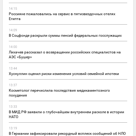
14:15
Россияне пожаловались на сервис в пятизвездочных отелях
Египта
14:09
В Соцфонде раскрыли суммы пенсий федеральных госслужащих
14:00
Лихачев рассказал о возвращении российских специалистов на
АЭС «Бушер»
13:44
Хуснуллин оценил риски изменения условий семейной ипотеки
13:37
Косметолог перечислила последствия медикаментозного
похудения
13:33
В МИД РФ заявили о глубочайшем внутреннем расколе в истории
НАТО
13:19
В Германии зафиксировали рекордный всплеск сообщений об НЛО