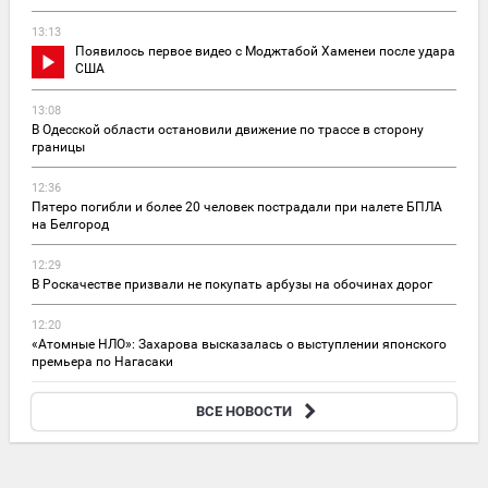
13:13
Появилось первое видео с Моджтабой Хаменеи после удара
США
13:08
В Одесской области остановили движение по трассе в сторону
границы
12:36
Пятеро погибли и более 20 человек пострадали при налете БПЛА
на Белгород
12:29
В Роскачестве призвали не покупать арбузы на обочинах дорог
12:20
«Атомные НЛО»: Захарова высказалась о выступлении японского
премьера по Нагасаки
12:11
ВСЕ НОВОСТИ
ВС РФ освободили Васютинское и Торецкое в ДНР