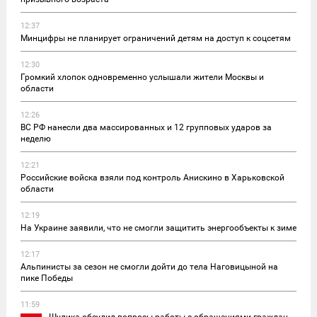
12:37
Минцифры не планирует ограничений детям на доступ к соцсетям
12:30
Громкий хлопок одновременно услышали жители Москвы и
области
12:26
ВС РФ нанесли два массированных и 12 групповых ударов за
неделю
12:21
Российские войска взяли под контроль Анискино в Харьковской
области
12:19
На Украине заявили, что не смогли защитить энергообъекты к зиме
12:17
Альпинисты за сезон не смогли дойти до тела Наговицыной на
пике Победы
11:59