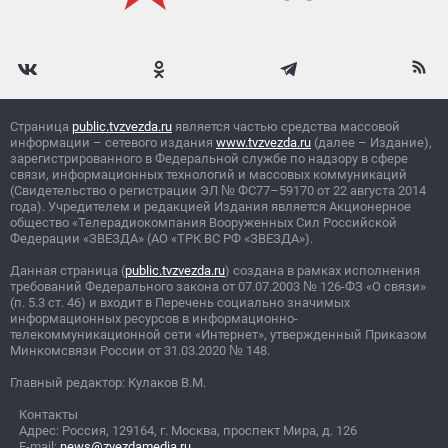
Страница
public.tvzvezda.ru
является частью средства массовой
информации – сетевого издания
www.tvzvezda.ru
(далее – Издание),
зарегистрированного в Федеральной службе по надзору в сфере
связи, информационных технологий и массовых коммуникаций
(Свидетельство о регистрации ЭЛ
№
ФС77–59170 от 22 августа 2014
года). Учредителем и редакцией Издания является Акционерное
общество «Телерадиокомпания Вооруженных Сил Российской
Федерации «ЗВЕЗДА» (АО «ТРК ВС РФ «ЗВЕЗДА»).
Данная страница (
public.tvzvezda.ru
) создана в рамках исполнения
требований Федерального закона от 07.07.2003
№
126-ФЗ «О связи»
(п. 5.3 ст. 46) и входит в Перечень социально значимых
информационных ресурсов в информационно-
телекоммуникационной сети «Интернет», утвержденный Приказом
Минкомсвязи России от 31.03.2020
№
148.
Главный редактор: Кулаков В.М.
Контакты
Адрес: Россия, 129164, г. Москва, проспект Мира, д. 126
E-mail:
news@zvezdamedia.ru