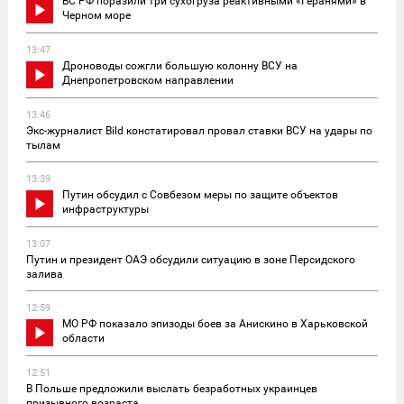
ВС РФ поразили три сухогруза реактивными «Геранями» в
Черном море
13:47
Дроноводы сожгли большую колонну ВСУ на
Днепропетровском направлении
13:46
Экс-журналист Bild констатировал провал ставки ВСУ на удары по
тылам
13:39
Путин обсудил с Совбезом меры по защите объектов
инфраструктуры
13:07
Путин и президент ОАЭ обсудили ситуацию в зоне Персидского
залива
12:59
МО РФ показало эпизоды боев за Анискино в Харьковской
области
12:51
В Польше предложили выслать безработных украинцев
призывного возраста