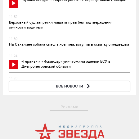
Шулика обсудил вопросы работы с обращениями граждан
11:52
Верховный суд запретил лишать прав без подтверждения
личности водителя
11:30
На Сахалине собака спасла хозяина, вступив в схватку с медведем
11:24
«Герань» и «Искандер» уничтожили эшелон ВСУ в
Днепропетровской области
11:20
Устроили ад: опубликованы кадры ударов Су-34 по
ВСЕ НОВОСТИ
боевикам в зоне СВО
Реклама