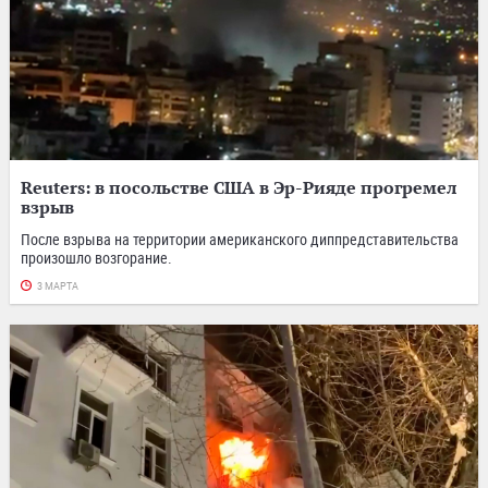
Reuters: в посольстве США в Эр-Рияде прогремел
взрыв
После взрыва на территории американского диппредставительства
произошло возгорание.
3 МАРТА