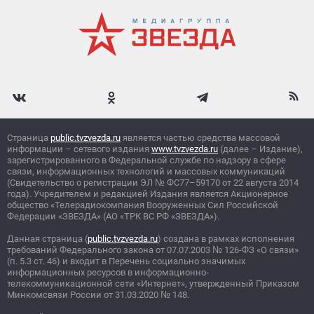
Страница
public.tvzvezda.ru
является частью средства массовой
информации – сетевого издания
www.tvzvezda.ru
(далее – Издание),
зарегистрированного в Федеральной службе по надзору в сфере
связи, информационных технологий и массовых коммуникаций
(Свидетельство о регистрации ЭЛ
№
ФС77–59170 от 22 августа 2014
года). Учредителем и редакцией Издания является Акционерное
общество «Телерадиокомпания Вооруженных Сил Российской
Федерации «ЗВЕЗДА» (АО «ТРК ВС РФ «ЗВЕЗДА»).
Данная страница (
public.tvzvezda.ru
) создана в рамках исполнения
требований Федерального закона от 07.07.2003
№
126-ФЗ «О связи»
(п. 5.3 ст. 46) и входит в Перечень социально значимых
информационных ресурсов в информационно-
телекоммуникационной сети «Интернет», утвержденный Приказом
Минкомсвязи России от 31.03.2020
№
148.