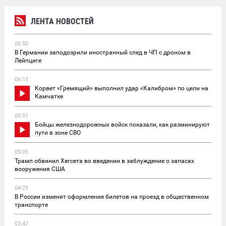
ЛЕНТА НОВОСТЕЙ
06:50
В Германии заподозрили иностранный след в ЧП с дроном в
Лейпциге
06:13
Корвет «Гремящий» выполнил удар «Калибром» по цели на
Камчатке
05:51
Бойцы железнодорожных войск показали, как разминируют
пути в зоне СВО
05:05
Трамп обвинил Хегсета во введении в заблуждение о запасах
вооружения США
04:25
В России изменят оформление билетов на проезд в общественном
транспорте
03:47