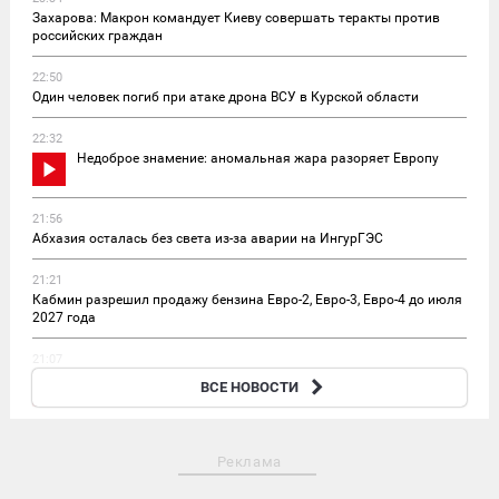
Захарова: Макрон командует Киеву совершать теракты против
российских граждан
22:50
Один человек погиб при атаке дрона ВСУ в Курской области
22:32
Недоброе знамение: аномальная жара разоряет Европу
21:56
Абхазия осталась без света из-за аварии на ИнгурГЭС
21:21
Кабмин разрешил продажу бензина Евро-2, Евро-3, Евро-4 до июля
2027 года
21:07
Путин объявил о кадровых изменениях в Минобороны:
ВСЕ НОВОСТИ
главное
Реклама