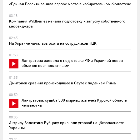
«Единая Россия» заняла первое место в избирательном бюллетене
03:18
Компания Wildberries начала подготовку к запуску собственного
мессенджера
02:45
На Украине началась охота на сотрудников ТЦК
01:58
Лантратова заявила о подготовке РФ и Украиной новых
обменов военнопленными
01:35
Дмитриев сравнил происходящее в Сеуте с падением Рима
00:50
Лантратова: судьба 300 мирных жителей Курской области
неизвестна
00:05
Актрису Валентину Рубцову признали угрозой нацбезопасности
Украины
23:34