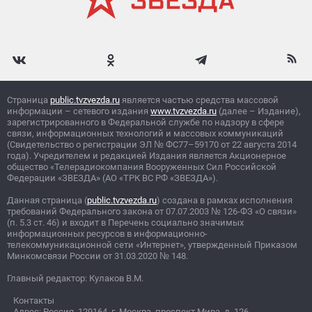
Страница
public.tvzvezda.ru
является частью средства массовой
информации – сетевого издания
www.tvzvezda.ru
(далее – Издание),
зарегистрированного в Федеральной службе по надзору в сфере
связи, информационных технологий и массовых коммуникаций
(Свидетельство о регистрации ЭЛ
№
ФС77–59170 от 22 августа 2014
года). Учредителем и редакцией Издания является Акционерное
общество «Телерадиокомпания Вооруженных Сил Российской
Федерации «ЗВЕЗДА» (АО «ТРК ВС РФ «ЗВЕЗДА»).
Данная страница (
public.tvzvezda.ru
) создана в рамках исполнения
требований Федерального закона от 07.07.2003
№
126-ФЗ «О связи»
(п. 5.3 ст. 46) и входит в Перечень социально значимых
информационных ресурсов в информационно-
телекоммуникационной сети «Интернет», утвержденный Приказом
Минкомсвязи России от 31.03.2020
№
148.
Главный редактор: Кулаков В.М.
Контакты
Адрес: Россия, 129164, г. Москва, проспект Мира, д. 126