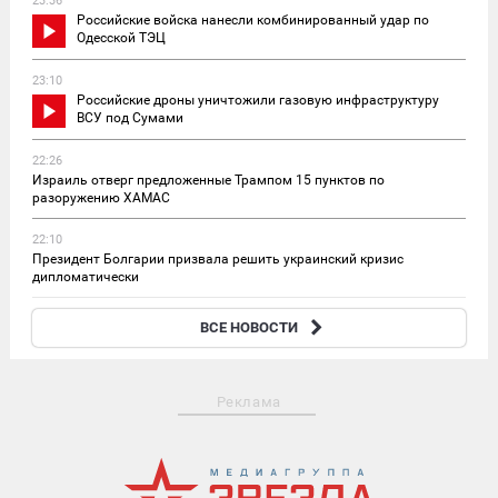
23:36
Российские войска нанесли комбинированный удар по
Одесской ТЭЦ
23:10
Российские дроны уничтожили газовую инфраструктуру
ВСУ под Сумами
22:26
Израиль отверг предложенные Трампом 15 пунктов по
разоружению ХАМАС
22:10
Президент Болгарии призвала решить украинский кризис
дипломатически
21:14
ВСЕ НОВОСТИ
Из-за сильной засухи из-под воды вышли «камни голода» в ФРГ
Реклама