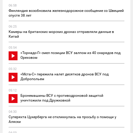
06:58
Финляндия возобновила железнодорожное сообщение со Швецией
спустя 38 лет
06:25
Камеры на британских морских дронах отправляли данные в
Китай
05:54
«Торнадо-Г» смел позиции ВСУ залпом из 40 снарядов под
Ореховом
05:32
«Мста-С» пережила налет десятков дронов ВСУ под
Добропольем
05:12
Бронемашины ВСУ с противодроновой защитой
уничтожили под Дружковкой
04:30
Суперяхта Цукерберга не откликнулась на просьбу о помощи у
Аляски
04:03