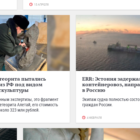
15 АПРЕЛЯ
теорита пытались
ERR: Эстония задержа
из РФ под видом
контейнеровоз, напр
скульптуры
в Россию
нным экспертизы, это фрагмент
Экипаж судна полностью состо
етеорита Алетай, его стоимость
граждан России.
около 323 млн рублей.
4 ФЕВРАЛЯ