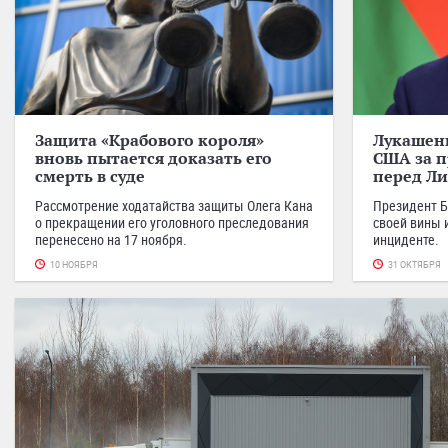
Защита «Крабового короля»
Лукашенк
вновь пытается доказать его
США за п
смерть в суде
перед Л
Рассмотрение ходатайства защиты Олега Кана
Президент Б
о прекращении его уголовного преследования
своей вины 
перенесено на 17 ноября.
инциденте.
10 НОЯБРЯ
31 ОКТЯБРЯ