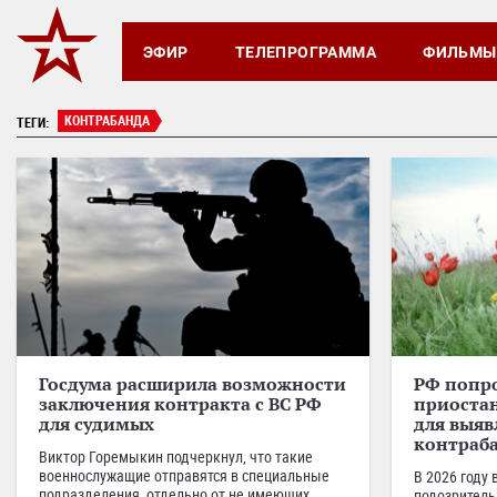
ЭФИР
ТЕЛЕПРОГРАММА
ФИЛЬМЫ
КОНТРАБАНДА
ТЕГИ:
Госдума расширила возможности
РФ попр
заключения контракта с ВС РФ
приоста
для судимых
для выя
контраб
Виктор Горемыкин подчеркнул, что такие
военнослужащие отправятся в специальные
В 2026 году
подразделения, отдельно от не имеющих
подозритель