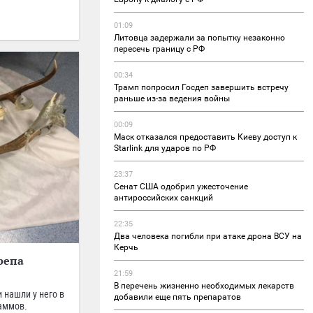
01:09
Литовца задержали за попытку незаконно
пересечь границу с РФ
00:34
Трамп попросил Госдеп завершить встречу
раньше из-за ведения войны
00:09
Маск отказался предоставить Киеву доступ к
Starlink для ударов по РФ
23:37
Сенат США одобрил ужесточение
антироссийских санкций
22:35
Два человека погибли при атаке дрона ВСУ на
Керчь
репа
21:59
В перечень жизненно необходимых лекарств
 нашли у него в
добавили еще пять препаратов
раммов.