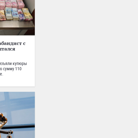
бандист с
ытался
 изъяли купюры
ю сумму 110
е.