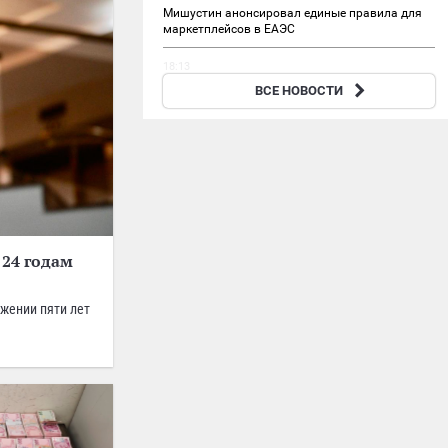
Мишустин анонсировал единые правила для
маркетплейсов в ЕАЭС
18:13
Школьная сборная России в третий раз
ВСЕ НОВОСТИ
победила в олимпиаде по ИИ
 24 годам
жении пяти лет