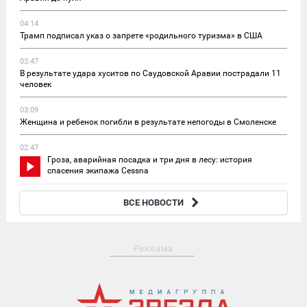
04:14
Трамп подписал указ о запрете «родильного туризма» в США
03:47
В результате удара хуситов по Саудовской Аравии пострадали 11
человек
03:09
Женщина и ребенок погибли в результате непогоды в Смоленске
02:47
Гроза, аварийная посадка и три дня в лесу: история
спасения экипажа Cessna
01:58
ВСЕ НОВОСТИ
Трамп: США сами нуждаются в ракетах, запрошенных Киевом
Реклама