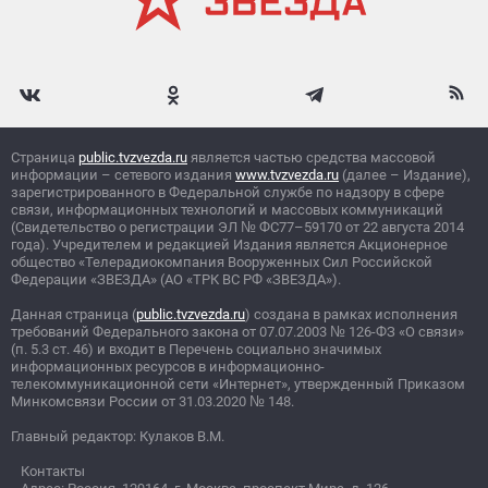
Страница
public.tvzvezda.ru
является частью средства массовой
информации – сетевого издания
www.tvzvezda.ru
(далее – Издание),
зарегистрированного в Федеральной службе по надзору в сфере
связи, информационных технологий и массовых коммуникаций
(Свидетельство о регистрации ЭЛ
№
ФС77–59170 от 22 августа 2014
года). Учредителем и редакцией Издания является Акционерное
общество «Телерадиокомпания Вооруженных Сил Российской
Федерации «ЗВЕЗДА» (АО «ТРК ВС РФ «ЗВЕЗДА»).
Данная страница (
public.tvzvezda.ru
) создана в рамках исполнения
требований Федерального закона от 07.07.2003
№
126-ФЗ «О связи»
(п. 5.3 ст. 46) и входит в Перечень социально значимых
информационных ресурсов в информационно-
телекоммуникационной сети «Интернет», утвержденный Приказом
Минкомсвязи России от 31.03.2020
№
148.
Главный редактор: Кулаков В.М.
Контакты