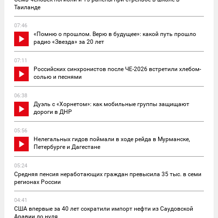
Таиланде
07:46
«Помню о прошлом. Верю в будущее»: какой путь прошло
радио «Звезда» за 20 лет
07:11
Российских синхронистов после ЧЕ-2026 встретили хлебом-
солью и песнями
06:38
Дуэль с «Хорнетом»: как мобильные группы защищают
дороги в ДНР
05:56
Нелегальных гидов поймали в ходе рейда в Мурманске,
Петербурге и Дагестане
05:24
Средняя пенсия неработающих граждан превысила 35 тыс. в семи
регионах России
04:41
США впервые за 40 лет сократили импорт нефти из Саудовской
Аравии до нуля