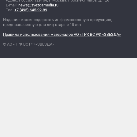
Адрес: Россия, 129164, г. Москва, проспект Мира, д. 126
E-mail:
news@zvezdamedia.ru
Тел:
+7 (495) 645-92-89
Издание может содержать информационную продукцию,
предназначенную для лиц старше 18 лет.
Правила использования материалов АО «ТРК ВС РФ «ЗВЕЗДА»
© АО «ТРК ВС РФ «ЗВЕЗДА»