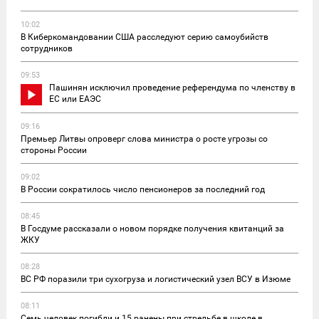
10:02
В Киберкомандовании США расследуют серию самоубийств
сотрудников
09:53
Пашинян исключил проведение референдума по членству в
ЕС или ЕАЭС
09:16
Премьер Литвы опроверг слова министра о росте угрозы со
стороны России
09:02
В России сократилось число пенсионеров за последний год
08:45
В Госдуме рассказали о новом порядке получения квитанций за
ЖКУ
08:28
ВС РФ поразили три сухогруза и логистический узел ВСУ в Изюме
08:11
Семь человек погибли и 15 ранены при стрельбе в школе в