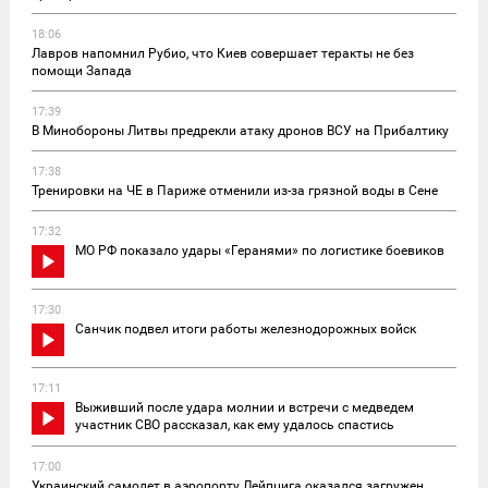
18:06
Лавров напомнил Рубио, что Киев совершает теракты не без
помощи Запада
17:39
В Минобороны Литвы предрекли атаку дронов ВСУ на Прибалтику
17:38
Тренировки на ЧЕ в Париже отменили из-за грязной воды в Сене
17:32
МО РФ показало удары «Геранями» по логистике боевиков
17:30
Санчик подвел итоги работы железнодорожных войск
17:11
Выживший после удара молнии и встречи с медведем
участник СВО рассказал, как ему удалось спастись
17:00
Украинский самолет в аэропорту Лейпцига оказался загружен