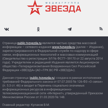
Страница
public.tvzvezda.ru
является частью средства массовой
информации – сетевого издания
www.tvzvezda.ru
(далее – Издание),
зарегистрированного в Федеральной службе по надзору в сфере
связи, информационных технологий и массовых коммуникаций
(Свидетельство о регистрации ЭЛ
№
ФС77–59170 от 22 августа 2014
года). Учредителем и редакцией Издания является Акционерное
общество «Телерадиокомпания Вооруженных Сил Российской
Федерации «ЗВЕЗДА» (АО «ТРК ВС РФ «ЗВЕЗДА»).
Данная страница (
public.tvzvezda.ru
) создана в рамках исполнения
требований Федерального закона от 07.07.2003
№
126-ФЗ «О связи»
(п. 5.3 ст. 46) и входит в Перечень социально значимых
информационных ресурсов в информационно-
телекоммуникационной сети «Интернет», утвержденный Приказом
Минкомсвязи России от 31.03.2020
№
148.
Главный редактор: Кулаков В.М.