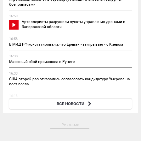
боеприпасами
16:59
Артиллеристы разрушили пункты управления дронами в
Запорожской области
16:58
В МИД РФ констатировали, что Ереван «заигрывает» с Киевом
16:38
Массовый сбой произошел в Рунете
16:33
США второй раз отказались согласовать кандидатуру Умерова на
пост посла
16:13
Трутнев доложил Путину о росте инвестиций в Дальний
ВСЕ НОВОСТИ
Восток
Реклама