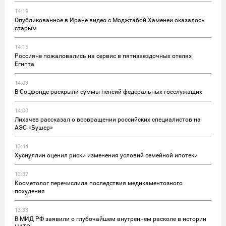
14:19
Опубликованное в Иране видео с Моджтабой Хаменеи оказалось
старым
14:15
Россияне пожаловались на сервис в пятизвездочных отелях
Египта
14:09
В Соцфонде раскрыли суммы пенсий федеральных госслужащих
14:00
Лихачев рассказал о возвращении российских специалистов на
АЭС «Бушер»
13:44
Хуснуллин оценил риски изменения условий семейной ипотеки
13:37
Косметолог перечислила последствия медикаментозного
похудения
13:33
В МИД РФ заявили о глубочайшем внутреннем расколе в истории