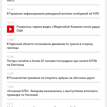
НАТО
13:19
В Германии зафиксировали рекордный всплеск сообщений об НЛО
13:13
Появилось первое видео с Моджтабой Хаменеи после удара
США
13:08
В Одесской области остановили движение по трассе в сторону
границы
12:36
Пятеро погибли и более 20 человек пострадали при налете БПЛА
на Белгород
12:29
В Роскачестве призвали не покупать арбузы на обочинах дорог
12:20
«Атомные НЛО»: Захарова высказалась о выступлении японского
премьера по Нагасаки
12:11