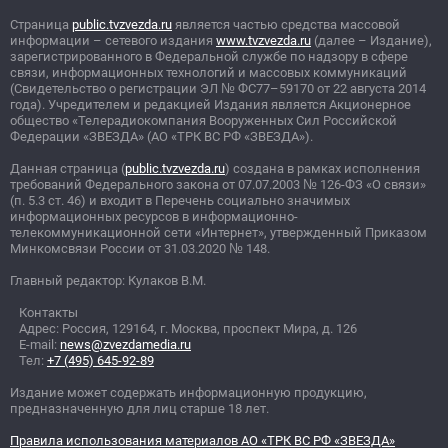
Страница
public.tvzvezda.ru
является частью средства массовой
информации – сетевого издания
www.tvzvezda.ru
(далее – Издание),
зарегистрированного в Федеральной службе по надзору в сфере
связи, информационных технологий и массовых коммуникаций
(Свидетельство о регистрации ЭЛ
№
ФС77–59170 от 22 августа 2014
года). Учредителем и редакцией Издания является Акционерное
общество «Телерадиокомпания Вооруженных Сил Российской
Федерации «ЗВЕЗДА» (АО «ТРК ВС РФ «ЗВЕЗДА»).
Данная страница (
public.tvzvezda.ru
) создана в рамках исполнения
требований Федерального закона от 07.07.2003
№
126-ФЗ «О связи»
(п. 5.3 ст. 46) и входит в Перечень социально значимых
информационных ресурсов в информационно-
телекоммуникационной сети «Интернет», утвержденный Приказом
Минкомсвязи России от 31.03.2020
№
148.
Главный редактор: Кулаков В.М.
Контакты
Адрес: Россия, 129164, г. Москва, проспект Мира, д. 126
E-mail:
news@zvezdamedia.ru
Тел:
+7 (495) 645-92-89
Издание может содержать информационную продукцию,
предназначенную для лиц старше 18 лет.
Правила использования материалов АО «ТРК ВС РФ «ЗВЕЗДА»