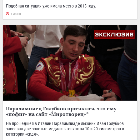
Подобная ситуация уже имела место в 2015 году.
1 ИЮНЯ
Паралимпиец Голубков признался, что ему
«пофиг» на сайт «Миротворец»*
На прошедшей в Италии Паралимпиаде лыжник Иван Голубков
завоевал две золотые медали в гонках на 10 и 20 километров в
категории «сидя».