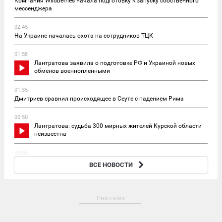
Компания Wildberries начала подготовку к запуску собственного
мессенджера
02:45
На Украине началась охота на сотрудников ТЦК
01:58
Лантратова заявила о подготовке РФ и Украиной новых
обменов военнопленными
01:35
Дмитриев сравнил происходящее в Сеуте с падением Рима
00:50
Лантратова: судьба 300 мирных жителей Курской области
неизвестна
00:05
Актрису Валентину Рубцову признали угрозой нацбезопасности
ВСЕ НОВОСТИ
Украины
Реклама