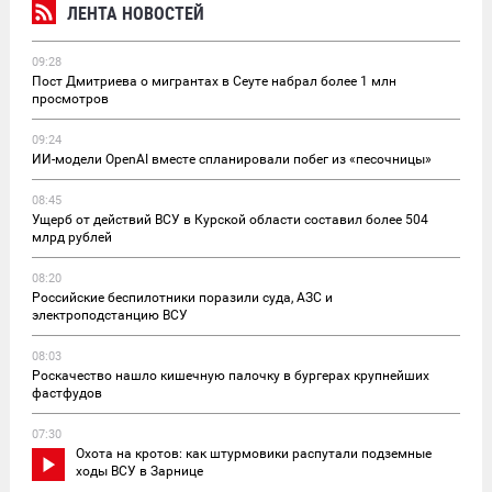
ЛЕНТА НОВОСТЕЙ
09:28
Пост Дмитриева о мигрантах в Сеуте набрал более 1 млн
просмотров
09:24
ИИ-модели OpenAI вместе спланировали побег из «песочницы»
08:45
Ущерб от действий ВСУ в Курской области составил более 504
млрд рублей
08:20
Российские беспилотники поразили суда, АЗС и
электроподстанцию ВСУ
08:03
Роскачество нашло кишечную палочку в бургерах крупнейших
фастфудов
07:30
Охота на кротов: как штурмовики распутали подземные
ходы ВСУ в Зарнице