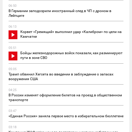
06:50
В Германии заподозрили иностранный след в ЧП с дроном в
Лейпциге
06:13
Корвет «Гремящий» выполнил удар «Калибром» по цели на
Камчатке
05:51
Бойцы железнодорожных войск показали, как разминируют
пути в зоне СВО
05:05
Трамп обвинил Хегсета во введении в заблуждение о запасах
вооружения США
04:25
В России изменят оформление билетов на проезд в общественном
транспорте
03:47
«Единая Россия» заняла первое место в избирательном бюллетене
03:18