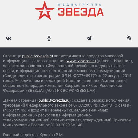
Страница
public.tvzvezda.ru
является частью средства массовой
информации – сетевого издания
www.tvzvezda.ru
(далее – Издание),
зарегистрированного в Федеральной службе по надзору в сфере
связи, информационных технологий и массовых коммуникаций
(Свидетельство о регистрации ЭЛ
№
ФС77–59170 от 22 августа 2014
года). Учредителем и редакцией Издания является Акционерное
общество «Телерадиокомпания Вооруженных Сил Российской
Федерации «ЗВЕЗДА» (АО «ТРК ВС РФ «ЗВЕЗДА»).
Данная страница (
public.tvzvezda.ru
) создана в рамках исполнения
требований Федерального закона от 07.07.2003
№
126-ФЗ «О связи»
(п. 5.3 ст. 46) и входит в Перечень социально значимых
информационных ресурсов в информационно-
телекоммуникационной сети «Интернет», утвержденный Приказом
Минкомсвязи России от 31.03.2020
№
148.
Главный редактор: Кулаков В.М.