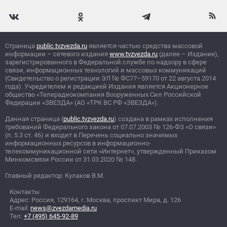
Страница
public.tvzvezda.ru
является частью средства массовой
информации – сетевого издания
www.tvzvezda.ru
(далее – Издание),
зарегистрированного в Федеральной службе по надзору в сфере
связи, информационных технологий и массовых коммуникаций
(Свидетельство о регистрации ЭЛ
№
ФС77–59170 от 22 августа 2014
года). Учредителем и редакцией Издания является Акционерное
общество «Телерадиокомпания Вооруженных Сил Российской
Федерации «ЗВЕЗДА» (АО «ТРК ВС РФ «ЗВЕЗДА»).
Данная страница (
public.tvzvezda.ru
) создана в рамках исполнения
требований Федерального закона от 07.07.2003
№
126-ФЗ «О связи»
(п. 5.3 ст. 46) и входит в Перечень социально значимых
информационных ресурсов в информационно-
телекоммуникационной сети «Интернет», утвержденный Приказом
Минкомсвязи России от 31.03.2020
№
148.
Главный редактор: Кулаков В.М.
Контакты
Адрес: Россия, 129164, г. Москва, проспект Мира, д. 126
E-mail:
news@zvezdamedia.ru
Тел:
+7 (495) 645-92-89