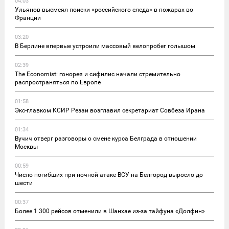
04:03
Ульянов высмеял поиски «российского следа» в пожарах во
Франции
03:20
В Берлине впервые устроили массовый велопробег голышом
02:39
The Economist: гонорея и сифилис начали стремительно
распространяться по Европе
01:58
Экс-главком КСИР Резаи возглавил секретариат Совбеза Ирана
01:34
Вучич отверг разговоры о смене курса Белграда в отношении
Москвы
00:59
Число погибших при ночной атаке ВСУ на Белгород выросло до
шести
00:37
Более 1 300 рейсов отменили в Шанхае из-за тайфуна «Долфин»