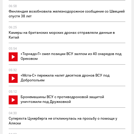
06:58
Финляндия возобновила железнодорожное сообщение со Швецией
спустя 38 лет
06:25
Камеры на британских морских дронах отправляли данные в
Китай
05:54
«Торнадо-Г» смел позиции ВСУ залпом из 40 снарядов под
Ореховом
05:32
«Мста-С» пережила налет десятков дронов ВСУ под
Добропольем
05:12
Бронемашины ВСУ с противодроновой защитой
уничтожили под Дружковкой
04:30
Суперяхта Цукерберга не откликнулась на просьбу о помощи у
Аляски