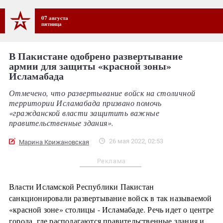
07 августа
пятница
В Пакистане одобрено развертывание
армии для защиты «красной зоны»
Исламабада
Отмечено, что развертывание войск на столичной
территории Исламабада призвано помочь
«гражданской власти защитить важные
правительственные здания».
26 мая 2022, 02:53
Марина Крижановская
Реклама
Власти Исламской Республики Пакистан
санкционировали развертывание войск в так называемой
«красной зоне» столицы - Исламабаде. Речь идет о центре
города, где располагаются правительственные здания и