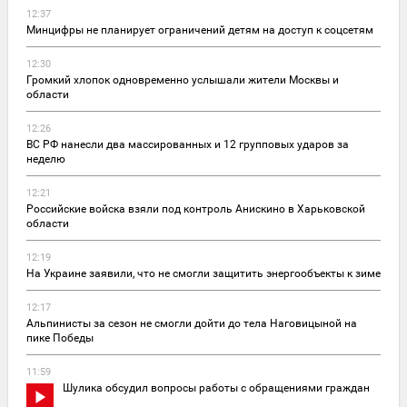
12:37
Минцифры не планирует ограничений детям на доступ к соцсетям
12:30
Громкий хлопок одновременно услышали жители Москвы и
области
12:26
ВС РФ нанесли два массированных и 12 групповых ударов за
неделю
12:21
Российские войска взяли под контроль Анискино в Харьковской
области
12:19
На Украине заявили, что не смогли защитить энергообъекты к зиме
12:17
Альпинисты за сезон не смогли дойти до тела Наговицыной на
пике Победы
11:59
Шулика обсудил вопросы работы с обращениями граждан