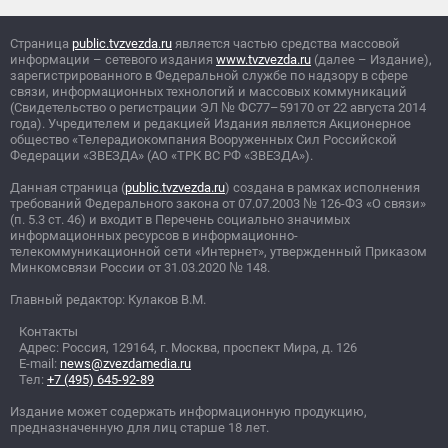
Страница
public.tvzvezda.ru
является частью средства массовой
информации – сетевого издания
www.tvzvezda.ru
(далее – Издание),
зарегистрированного в Федеральной службе по надзору в сфере
связи, информационных технологий и массовых коммуникаций
(Свидетельство о регистрации ЭЛ
№
ФС77–59170 от 22 августа 2014
года). Учредителем и редакцией Издания является Акционерное
общество «Телерадиокомпания Вооруженных Сил Российской
Федерации «ЗВЕЗДА» (АО «ТРК ВС РФ «ЗВЕЗДА»).
Данная страница (
public.tvzvezda.ru
) создана в рамках исполнения
требований Федерального закона от 07.07.2003
№
126-ФЗ «О связи»
(п. 5.3 ст. 46) и входит в Перечень социально значимых
информационных ресурсов в информационно-
телекоммуникационной сети «Интернет», утвержденный Приказом
Минкомсвязи России от 31.03.2020
№
148.
Главный редактор: Кулаков В.М.
Контакты
Адрес: Россия, 129164, г. Москва, проспект Мира, д. 126
E-mail:
news@zvezdamedia.ru
Тел:
+7 (495) 645-92-89
Издание может содержать информационную продукцию,
предназначенную для лиц старше 18 лет.