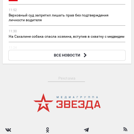
11:52
Верховный суд запретил лишать прав без подтверждения
личности водителя
11:30
На Сахалине собака спасла хозяина, вступив в схватку с медведем
11:24
«Герань» и «Искандер» уничтожили эшелон ВСУ в
ВСЕ НОВОСТИ
Днепропетровской области
Реклама