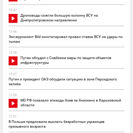
13:47
Дроноводы сожгли большую колонну ВСУ на
Днепропетровском направлении
13:46
Экс-журналист Bild констатировал провал ставки ВСУ на удары по
тылам
13:39
Путин обсудил с Совбезом меры по защите объектов
инфраструктуры
13:07
Путин и президент ОАЭ обсудили ситуацию в зоне Персидского
залива
12:59
МО РФ показало эпизоды боев за Анискино в Харьковской
области
12:51
В Польше предложили выслать безработных украинцев
призывного возраста