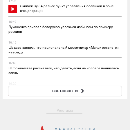
17:05
Экипаж Су-34 разнес пункт управления боевиков в зоне
спецоперации
16:49
Лукашенко призвал белорусов увлечься избингом по примеру
россиян
16:45
Шадаев заявил, что национальный мессенджер «Макс» останется
навсегда
16:40
В Роскачестве рассказали, что делать, если на колбасе появилась
слизь
16:20
Эксперт: соглашение в Джидде рассчитано на
ВСЕ НОВОСТИ
эмоциональный эффект
Реклама