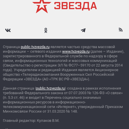
Страница
public.tvzvezda.ru
является частью средства массовой
информации – сетевого издания
www.tvzvezda.ru
(далее – Издание),
зарегистрированного в Федеральной службе по надзору в сфере
связи, информационных технологий и массовых коммуникаций
(Свидетельство о регистрации ЭЛ
№
ФС77–59170 от 22 августа 2014
года). Учредителем и редакцией Издания является Акционерное
общество «Телерадиокомпания Вооруженных Сил Российской
Федерации «ЗВЕЗДА» (АО «ТРК ВС РФ «ЗВЕЗДА»).
Данная страница (
public.tvzvezda.ru
) создана в рамках исполнения
требований Федерального закона от 07.07.2003
№
126-ФЗ «О связи»
(п. 5.3 ст. 46) и входит в Перечень социально значимых
информационных ресурсов в информационно-
телекоммуникационной сети «Интернет», утвержденный Приказом
Минкомсвязи России от 31.03.2020
№
148.
Главный редактор: Кулаков В.М.