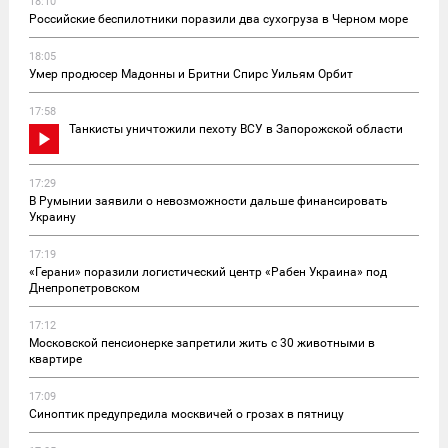
18:10
Российские беспилотники поразили два сухогруза в Черном море
18:05
Умер продюсер Мадонны и Бритни Спирс Уильям Орбит
17:58
Танкисты уничтожили пехоту ВСУ в Запорожской области
17:29
В Румынии заявили о невозможности дальше финансировать
Украину
17:19
«Герани» поразили логистический центр «Рабен Украина» под
Днепропетровском
17:12
Московской пенсионерке запретили жить с 30 животными в
квартире
17:09
Синоптик предупредила москвичей о грозах в пятницу