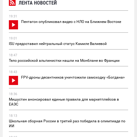
ЛЕНТА НОВОСТЕЙ
19:31
Пентагон опубликовал видео с НЛО на Ближнем Востоке
19:01
ISU предоставил нейтральный статус Камиле Валиевой
18:47
Тело российской альпинистки нашли на Монблане во Франции
18:43
FPV-дроны десантников уничтожили самоходку «Богдана»
18:36
Мишустин анонсировал единые правила для маркетплейсов в
ЕАЭС
18:13
Школьная сборная России в третий раз победила в олимпиаде по
ИИ