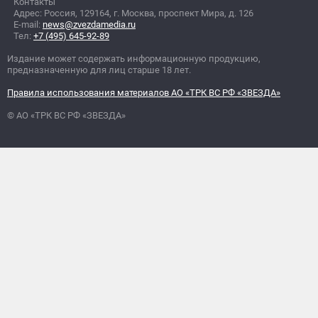
Контакты
Адрес: Россия, 129164, г. Москва, проспект Мира, д. 126
E-mail:
news@zvezdamedia.ru
Тел:
+7 (495) 645-92-89
Издание может содержать информационную продукцию,
предназначенную для лиц старше 18 лет.
Правила использования материалов АО «ТРК ВС РФ «ЗВЕЗДА»
© АО «ТРК ВС РФ «ЗВЕЗДА»