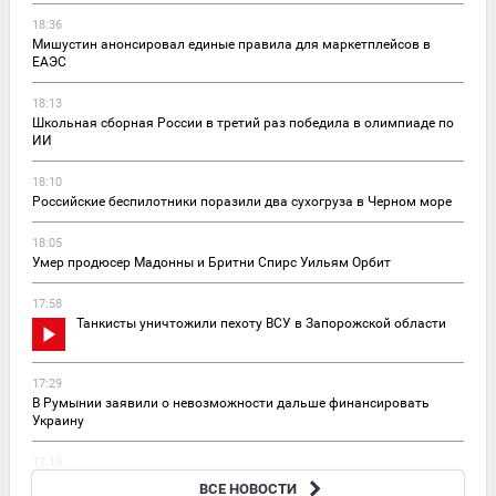
18:36
Мишустин анонсировал единые правила для маркетплейсов в
ЕАЭС
18:13
Школьная сборная России в третий раз победила в олимпиаде по
ИИ
18:10
Российские беспилотники поразили два сухогруза в Черном море
18:05
Умер продюсер Мадонны и Бритни Спирс Уильям Орбит
17:58
Танкисты уничтожили пехоту ВСУ в Запорожской области
17:29
В Румынии заявили о невозможности дальше финансировать
Украину
17:19
«Герани» поразили логистический центр «Рабен Украина» под
ВСЕ НОВОСТИ