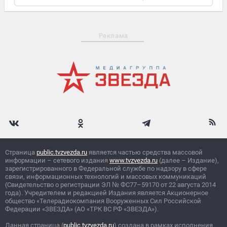
Днепропетровском
Реклама
Страница
public.tvzvezda.ru
является частью средства массовой
информации – сетевого издания
www.tvzvezda.ru
(далее – Издание),
зарегистрированного в Федеральной службе по надзору в сфере
связи, информационных технологий и массовых коммуникаций
(Свидетельство о регистрации ЭЛ
№
ФС77–59170 от 22 августа 2014
года). Учредителем и редакцией Издания является Акционерное
общество «Телерадиокомпания Вооруженных Сил Российской
Федерации «ЗВЕЗДА» (АО «ТРК ВС РФ «ЗВЕЗДА»).
Данная страница (
public.tvzvezda.ru
) создана в рамках исполнения