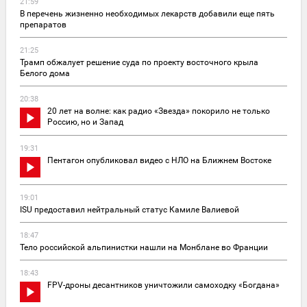
21:59
В перечень жизненно необходимых лекарств добавили еще пять
препаратов
21:25
Трамп обжалует решение суда по проекту восточного крыла
Белого дома
20:38
20 лет на волне: как радио «Звезда» покорило не только
Россию, но и Запад
19:31
Пентагон опубликовал видео с НЛО на Ближнем Востоке
19:01
ISU предоставил нейтральный статус Камиле Валиевой
18:47
Тело российской альпинистки нашли на Монблане во Франции
18:43
FPV-дроны десантников уничтожили самоходку «Богдана»