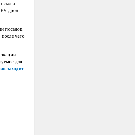
инского
 FPV-дрон
и посадок.
 после чего
локации
зуемое для
ик заходит