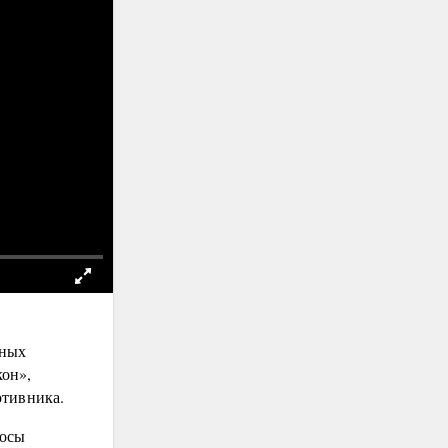
рных
он»,
отивника.
лосы