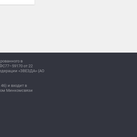
ированного в
ФС77–59170 от 22
Федерации «ЗВЕЗДА» (АО
 46) и входит в
зом Минкомсвязи