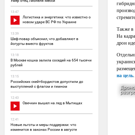
Умер отец Лионеля Месси
гибридн
производ
13:47
стремите
Логистика и энергетика: что известно о
новом ударе ВС РФ по Украине
Также в
13:39
На кадра
Шеф-повар объяснил, что добавляют в
дрон иде
йогурты вместо фруктов
Отдельн
13:18
украинс
В Москве кошка залила соседей на 654 тысячи
рублей
размеще
на цель
.
13:15
Российских скейтбордистов допустили до
выступлений с флагом и гимном
12:43
Овечкин вышел на лед в Мытищах
12:41
Новые льготы и меры поддержки: что
изменится в законах России в августе