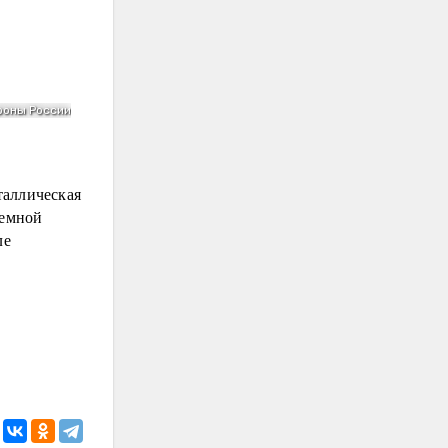
таллическая
темной
ле