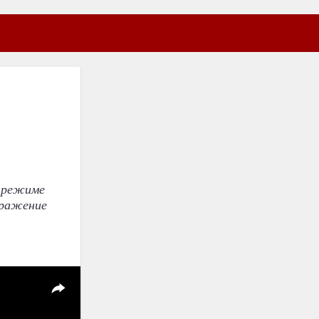
в режиме
оражение