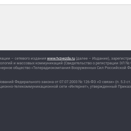
мации – сетевого издания
www.tvzvezda.ru
(далее – Издание), зарегистр
нологий и массовых коммуникаций (Свидетельство о регистрации ЭЛ
№
ционерное общество «Телерадиокомпания Вооруженных Сил Российской 
бований Федерального закона от 07.07.2003
№
126-ФЗ «О связи» (п. 5.3 ст.
ционно-телекоммуникационной сети «Интернет», утвержденный Прика