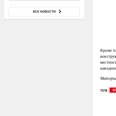
12:11
Российские школьники рассказали, как
ВСЕ НОВОСТИ
победили в Олимпиаде по ИИ
Кроме т
констру
местност
наведени
Материа
Б
ТЕГИ: