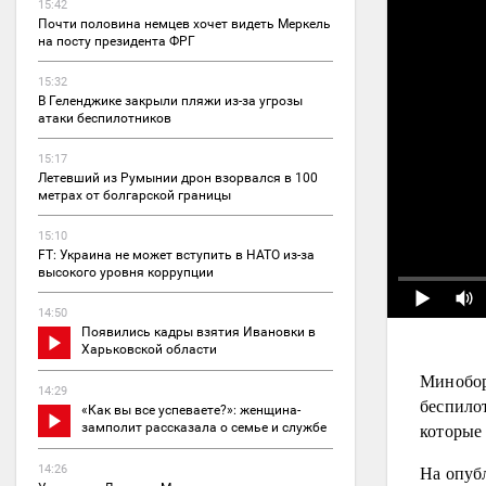
15:42
Почти половина немцев хочет видеть Меркель
на посту президента ФРГ
15:32
В Геленджике закрыли пляжи из-за угрозы
атаки беспилотников
15:17
Летевший из Румынии дрон взорвался в 100
метрах от болгарской границы
15:10
FT: Украина не может вступить в НАТО из-за
высокого уровня коррупции
14:50
Появились кадры взятия Ивановки в
Харьковской области
Минобор
14:29
беспило
«Как вы все успеваете?»: женщина-
которые
замполит рассказала о семье и службе
На опуб
14:26