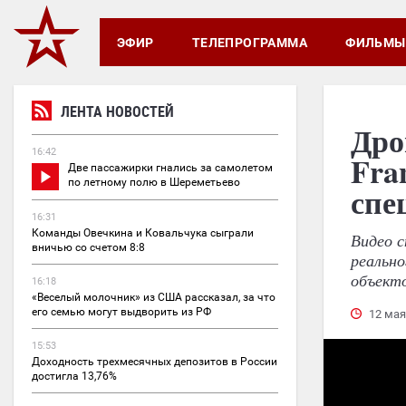
ЭФИР
ТЕЛЕПРОГРАММА
ФИЛЬМЫ
ЛЕНТА НОВОСТЕЙ
Дро
16:42
Fra
Две пассажирки гнались за самолетом
по летному полю в Шереметьево
спе
16:31
Команды Овечкина и Ковальчука сыграли
Видео с
вничью со счетом 8:8
реально
объекто
16:18
«Веселый молочник» из США рассказал, за что
его семью могут выдворить из РФ
12 мая
15:53
Доходность трехмесячных депозитов в России
достигла 13,76%