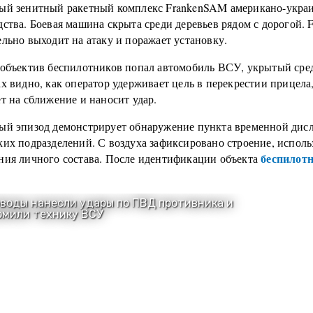
ый зенитный ракетный комплекс FrankenSAM американо-укра
ства. Боевая машина скрыта среди деревьев рядом с дорогой.
льно выходит на атаку и поражает установку.
 объектив беспилотников попал автомобиль ВСУ, укрытый сред
х видно, как оператор удерживает цель в перекрестии прицела,
т на сближение и наносит удар.
ый эпизод демонстрирует обнаружение пункта временной дис
ких подразделений. С воздуха зафиксировано строение, исполь
беспилотн
ния личного состава. После идентификации объекта