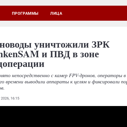
ПРОГРАММЫ
ЛИЦА
новоды уничтожили ЗРК
nkenSAM и ПВД в зоне
цоперации
нято непосредственно с камер FPV-дронов, операторы 
го времени выводили аппараты к целям и фиксировали п
в.
 2026, 16:15