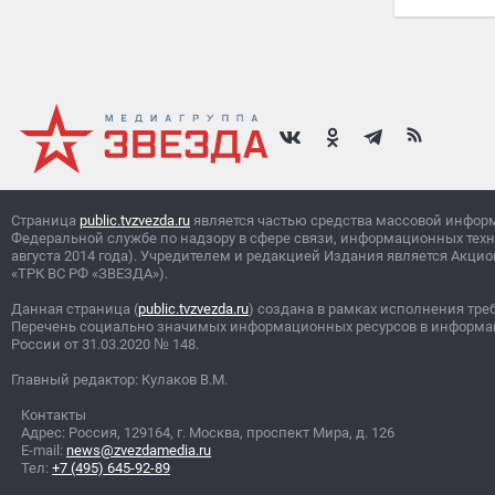
Страница
public.tvzvezda.ru
является частью средства массовой инфор
Федеральной службе по надзору в сфере связи, информационных тех
августа 2014 года). Учредителем и редакцией Издания является Ак
«ТРК ВС РФ «ЗВЕЗДА»).
Данная страница (
public.tvzvezda.ru
) создана в рамках исполнения тре
Перечень социально значимых информационных ресурсов в информа
России от 31.03.2020
№
148.
Главный редактор: Кулаков В.М.
Контакты
Адрес: Россия, 129164, г. Москва, проспект Мира, д. 126
E-mail:
news@zvezdamedia.ru
Тел:
+7 (495) 645-92-89